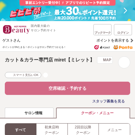
国内最大級の
サロン予約サイト
ブックマーク
ログイン
ゲストさん
ポイントを表示する
ポイントが1%たまる！
ポイントはサロン予約でつかえる！
カット＆カラー専門店 miret【ミレット】
MAP
スマート支払いOK
空席確認・予約する
スタッフ募集を見る
サロン情報
クーポン・メニュー
初来店時
2回目以降
すべて
メニュー
クーポン
クーポン