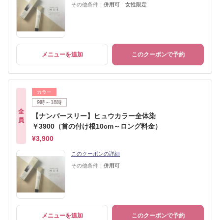
その他条件：
併用可 女性限定
メニューを追加
このクーポンで予約
カラー
9時～18時
全
【ナンバースリー】ヒュウカラー全体染
員
￥3900（首の付け根10cm～ロング料金）
¥3,900
このクーポンの詳細
その他条件：
併用可
メニューを追加
このクーポンで予約