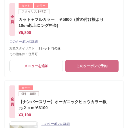
カット
カラー
スタイリスト指定
全
カット＋フルカラー ￥5800（首の付け根より
員
10cm以上ロング料金)
¥5,800
このクーポンの詳細
対象スタイリスト：
ミレット 竹の塚
その他条件：
併用可
メニューを追加
このクーポンで予約
カラー
9時～18時
全
【ナンバースリー】オーガニックヒュウカラー根
員
元２ｃｍ￥3100
¥3,100
このクーポンの詳細