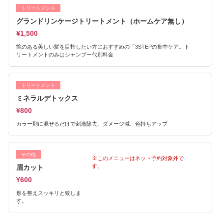
トリートメント
グランドリンケージトリートメント（ホームケア無し）
¥1,500
艶のある美しい髪を目指したい方におすすめの「3STEPの集中ケア。ト
リートメントのみはシャンプー代別料金
トリートメント
ミネラルデトックス
¥800
カラー剤に混ぜるだけで刺激除去、ダメージ減、色持ちアップ
その他
※このメニューはネット予約対象外で
す。
眉カット
¥600
形を整えスッキリと致しま
す。