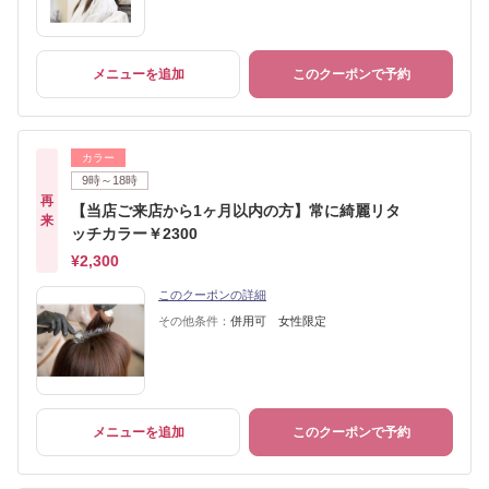
メニューを追加
このクーポンで予約
カラー
9時～18時
再
【当店ご来店から1ヶ月以内の方】常に綺麗リタ
来
ッチカラー￥2300
¥2,300
このクーポンの詳細
その他条件：
併用可 女性限定
メニューを追加
このクーポンで予約