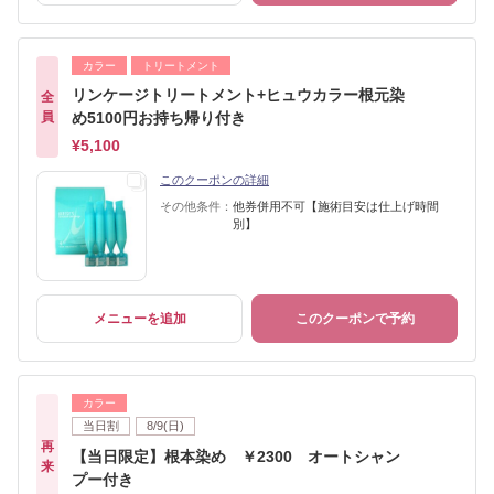
カラー
トリートメント
リンケージトリートメント+ヒュウカラー根元染
全
員
め5100円お持ち帰り付き
¥5,100
このクーポンの詳細
その他条件：
他券併用不可【施術目安は仕上げ時間
別】
メニューを追加
このクーポンで予約
カラー
当日割
8/9(日)
再
【当日限定】根本染め ￥2300 オートシャン
来
プー付き