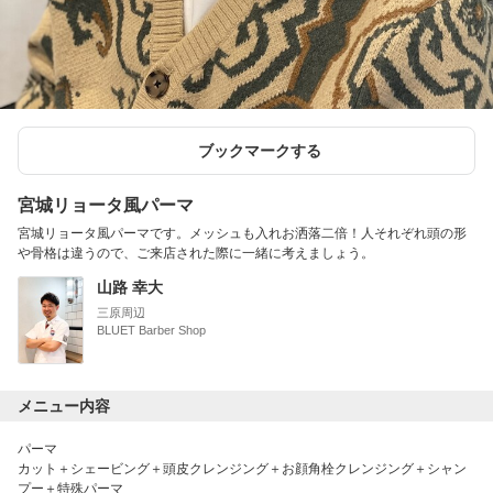
ブックマークする
宮城リョータ風パーマ
宮城リョータ風パーマです。メッシュも入れお洒落二倍！人それぞれ頭の形
や骨格は違うので、ご来店された際に一緒に考えましょう。
山路 幸大
三原周辺
BLUET Barber Shop
メニュー内容
パーマ
カット＋シェービング＋頭皮クレンジング＋お顔角栓クレンジング＋シャン
プー＋特殊パーマ