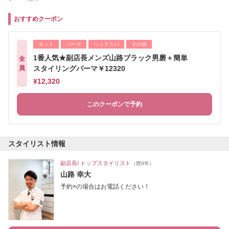
おすすめクーポン
カット
パーマ
ヘッドスパ
その他
1番人気★副店長メンズ山路ブラック男磨＋簡単
全
員
スタイリングパーマ￥12320
¥12,320
このクーポンで予約
スタイリスト情報
副店長/ トップスタイリスト
（歴9年）
山路 幸大
予約×の場合はお電話ください！