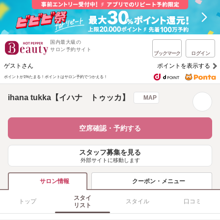
国内最大級の
サロン予約サイト
ブックマーク
ログイン
ゲストさん
ポイントを表示する
ポイントが1%たまる！
ポイントはサロン予約でつかえる！
ihana tukka【イハナ トゥッカ】
MAP
空席確認・予約する
スタッフ募集を見る
外部サイトに移動します
クーポン・メニュー
サロン情報
スタイ
トップ
スタイル
口コミ
リスト