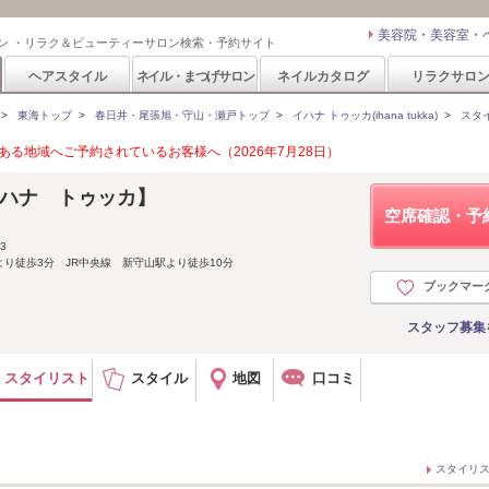
美容院・美容室・
ン ・リラク＆ビューティーサロン検索・予約サイト
ヘアスタイル
ネイル・まつげサロン
ネイルカタログ
リラクサロ
>
東海トップ
>
春日井・尾張旭・守山・瀬戸トップ
>
イハナ トゥッカ(ihana tukka)
>
スタ
る地域へご予約されているお客様へ（2026年7月28日）
a【イハナ トゥッカ】
空席確認・予
3
り徒歩3分 JR中央線 新守山駅より徒歩10分
ブックマー
スタッフ募集
スタイリスト
スタイル
地図
口コミ
スタイリ