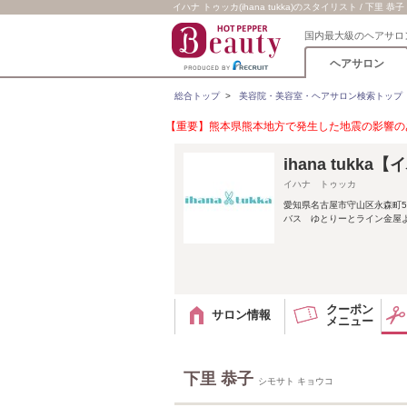
イハナ トゥッカ(ihana tukka)のスタイリスト / 下里 恭子
国内最大級のヘアサロ
ヘアサロン
総合トップ
>
美容院・美容室・ヘアサロン検索トップ
【重要】熊本県熊本地方で発生した地震の影響のあ
ihana tukk
イハナ トゥッカ
愛知県名古屋市守山区永森町5
バス ゆとりーとライン金屋よ
クーポン
サロン情報
メニュー
下里 恭子
シモサト キョウコ