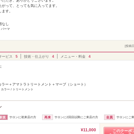
いただき、ありがとうございます。
上がって、とっても気に入ってます。
します。
用なし
 パーマ
[投稿日]
サービス
5
技術・仕上がり
4
メニュー・料金
4
た
 カラー＋アマトラトリートメント＋マーブ（ショート）
 カラー / トリートメント
ン
新規
サロンに初来店の方
再来
サロンに2回目以降にご来店の方
全員
サロンにご
¥11,000
このクーポ