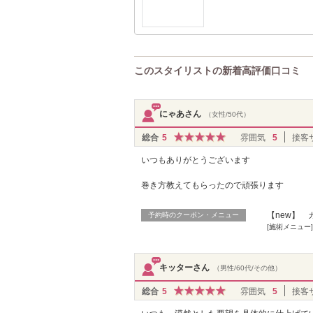
このスタイリストの新着高評価口コミ
にゃあさん
（女性/50代）
総合
5
雰囲気
5
接客
いつもありがとうございます
巻き方教えてもらったので頑張ります
【new】
予約時のクーポン・メニュー
[施術メニュー]
キッターさん
（男性/60代/その他）
総合
5
雰囲気
5
接客