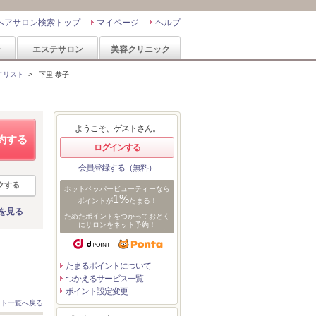
ヘアサロン検索トップ
マイページ
ヘルプ
ン
エステサロン
美容クリニック
イリスト
>
下里 恭子
ようこそ、ゲストさん。
約する
ログインする
会員登録する（無料）
クする
ホットペッパービューティーなら
1%
ポイントが
たまる！
を見る
ためたポイントをつかっておとく
にサロンをネット予約！
たまるポイントについて
つかえるサービス一覧
ポイント設定変更
スト一覧へ戻る