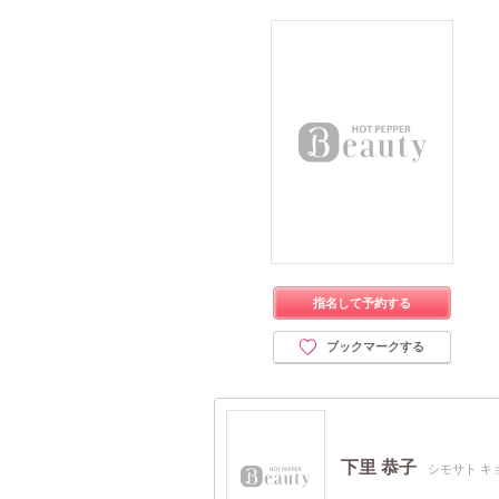
指名して予約する
ブックマークする
下里 恭子
シモサト キ