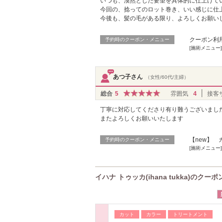
いつも、漠然とした要望を具体的に仕上げて
今回の、捻ってのロット巻き、いい感じに仕
今後も、髪の毛がある限り、よろしくお願い
クーポン利
予約時のクーポン・メニュー
[施術メニュー]
あつ子さん
（女性/60代/主婦）
総合
5
雰囲気
4
接客
丁寧に対応してくださり有り難うございまし
またよろしくお願いいたします
【new】
予約時のクーポン・メニュー
[施術メニュー]
イハナ トゥッカ(ihana tukka)のクーポ
カット
カラー
トリートメント