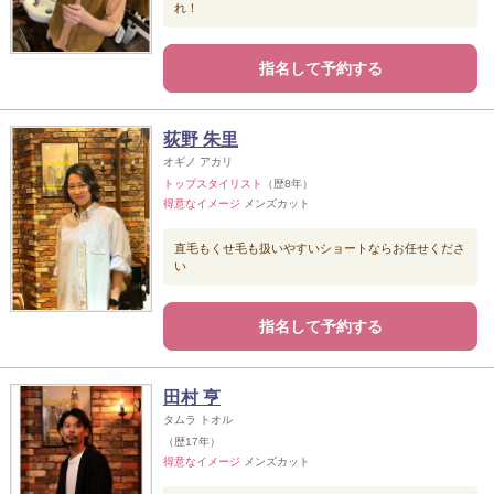
れ！
指名して予約する
荻野 朱里
オギノ アカリ
トップスタイリスト
（歴8年）
得意なイメージ
メンズカット
直毛もくせ毛も扱いやすいショートならお任せくださ
い
指名して予約する
田村 亨
タムラ トオル
（歴17年）
得意なイメージ
メンズカット