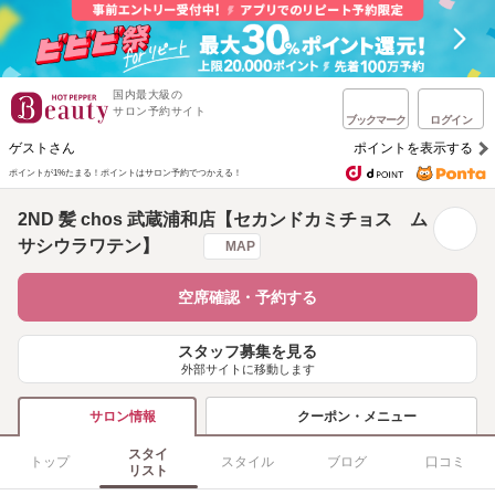
国内最大級の
サロン予約サイト
ブックマーク
ログイン
ゲストさん
ポイントを表示する
ポイントが1%たまる！
ポイントはサロン予約でつかえる！
2ND 髪 chos 武蔵浦和店【セカンドカミチョス ム
サシウラワテン】
MAP
空席確認・予約する
スタッフ募集を見る
外部サイトに移動します
クーポン・メニュー
サロン情報
スタイ
トップ
スタイル
ブログ
口コミ
リスト