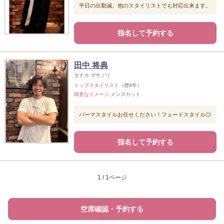
平日の出勤減。他のスタイリストでも対応出来ます。
指名して予約する
田中 将典
タナカ マサノリ
トップスタイリスト
（歴8年）
得意なイメージ
メンズカット
パーマスタイルお任せください！フェードスタイル◎
指名して予約する
1 / 1ページ
空席確認・予約する