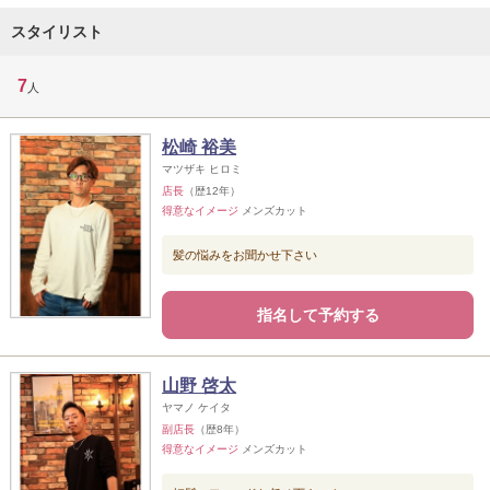
スタイリスト
7
人
松崎 裕美
マツザキ ヒロミ
店長
（歴12年）
得意なイメージ
メンズカット
髪の悩みをお聞かせ下さい
指名して予約する
山野 啓太
ヤマノ ケイタ
副店長
（歴8年）
得意なイメージ
メンズカット