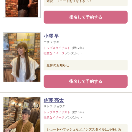
短髪、フェードお任せ下さい！
指名して予約する
小澤 早
コザワ サキ
トップスタイリスト
（歴17年）
得意なイメージ
メンズカット
産休のお知らせ
指名して予約する
佐藤 亮太
サトウ リョウタ
トップスタイリスト
（歴15年）
得意なイメージ
メンズカット
ショートやマッシュなどメンズスタイルはお任せあ