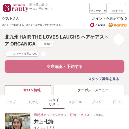
国内最大級の
サロン予約サイト
ブックマーク
ログイン
ゲストさん
ポイントを表示する
ポイントが1%たまる！
ポイントはサロン予約でつかえる！
北九州 HAIR THE LOVES LAUGHS ヘアケアスト
ア ORGANICA
MAP
スマート支払いOK
空席確認・予約する
スタッフ募集を見る
クーポン・メニュー
サロン情報
スタイ
トップ
こだわり
スタイル
ブログ
口コミ
リスト
透明感カラー/ヘアセット可/キュアリスト
（歴4年）
井上 七海
イノウエ ナナミ