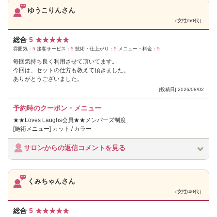
ゆうこりんさん
（女性/50代）
総合
5
★
★
★
★
★
雰囲気：
5
接客サービス：
5
技術・仕上がり：
5
メニュー・料金：
5
毎回気持ち良く利用させて頂いてます。
今回は、セットの仕方も教えて頂きました。
ありがとうございました。
[投稿日] 2026/08/02
予約時のクーポン・メニュー
★★Loves Laughs会員★★メンバーズ制度
[施術メニュー] カット / カラー
サロンからの返信コメントを見る
くみちゃんさん
（女性/40代）
総合
5
★
★
★
★
★