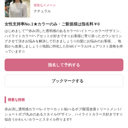
得意なイメージ
ナチュラル
女性支持率No.1★カラーのみ・ご新規様は指名料￥0
はじめまして^^赤み消した透明感のあるカラー/ハイトーンカラー/デザイン、
ハイライトカラー/ヘアセットが好きです☆お客様に寄り添ったカウンセリン
グさせて頂きお悩みを解決して行きましょう☆白髪にお悩みのお客様、、地
肌から改善しましょう☆地肌に特化したEral(イーラル)キュアリスト資格を持
っています☆
指名して予約する
ブックマークする
得意な技術
赤み消し透明感カラー/レイヤーカット/結べるボブ/髪質改善トリートメント/
ショートボブ/丸みのあるスタイル/デザイン、ハイライトカラー大好きです☆
似合うかわいいカラーとスタイル作ります!!