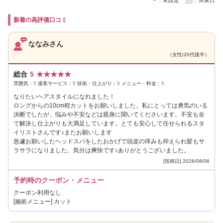
新着の高評価口コミ
ななみさん
（女性/20代後半）
総合
5
★
★
★
★
★
雰囲気：
5
接客サービス：
5
技術・仕上がり：
5
メニュー・料金：
5
なりたいヘアスタイルになれました！
ロングからの10cm程カットをお願いしました。私にとっては勇気のいる
決断でしたが、悩みや不安などは親身に聞いてくださいます。不安も全
て解決し仕上がりも大満足しています。とても安心して任せられるスタ
イリストさんです♪またお願いします
急遽お願いしたヘッドスパをしたおかげで頭皮の痒みも抑えられ髪もサ
ラサラになりました。気分は爽快です♪ありがとうございました。
[投稿日] 2026/08/06
予約時のクーポン・メニュー
クーポン利用なし
[施術メニュー] カット