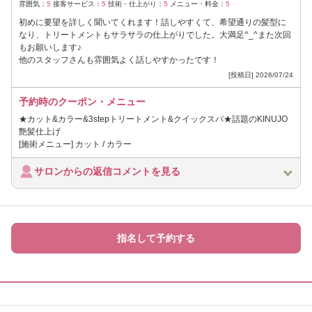
雰囲気：
5
接客サービス：
5
技術・仕上がり：
5
メニュー・料金：
5
初めに要望を詳しく聞いてくれます！話しやすくて、希望通りの髪型に
なり、トリートメントもサラサラの仕上がりでした。大満足^_^また次回
もお願いします♪
他のスタッフさんも雰囲気よく話しやすかったです！
[投稿日] 2026/07/24
予約時のクーポン・メニュー
★カット&カラー&3stepトリートメント&クイックスパ★話題のKINUJO
艶髪仕上げ
[施術メニュー] カット / カラー
サロンからの返信コメントを見る
指名して予約する