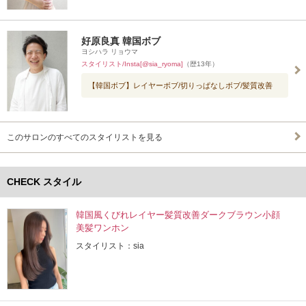
好原良真 韓国ボブ
ヨシハラ リョウマ
スタイリスト/Insta[@sia_ryoma]
（歴13年）
【韓国ボブ】レイヤーボブ/切りっぱなしボブ/髪質改善
このサロンのすべてのスタイリストを見る
CHECK スタイル
韓国風くびれレイヤー髪質改善ダークブラウン小顔
美髪ワンホン
スタイリスト：sia