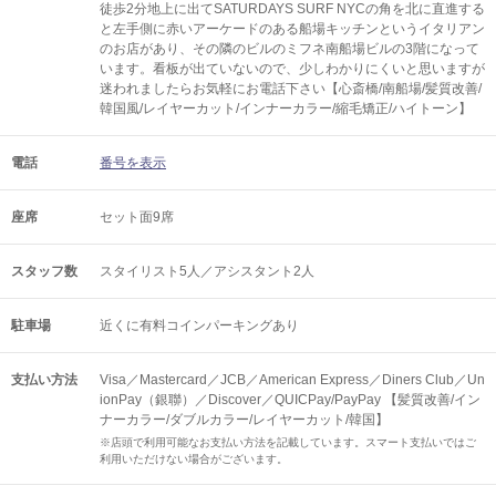
徒歩2分地上に出てSATURDAYS SURF NYCの角を北に直進する
と左手側に赤いアーケードのある船場キッチンというイタリアン
のお店があり、その隣のビルのミフネ南船場ビルの3階になって
います。看板が出ていないので、少しわかりにくいと思いますが
迷われましたらお気軽にお電話下さい【心斎橋/南船場/髪質改善/
韓国風/レイヤーカット/インナーカラー/縮毛矯正/ハイトーン】
電話
番号を表示
座席
セット面9席
スタッフ数
スタイリスト5人／アシスタント2人
駐車場
近くに有料コインパーキングあり
支払い方法
Visa／Mastercard／JCB／American Express／Diners Club／Un
ionPay（銀聯）／Discover／QUICPay/PayPay 【髪質改善/イン
ナーカラー/ダブルカラー/レイヤーカット/韓国】
※店頭で利用可能なお支払い方法を記載しています。スマート支払いではご
利用いただけない場合がございます。