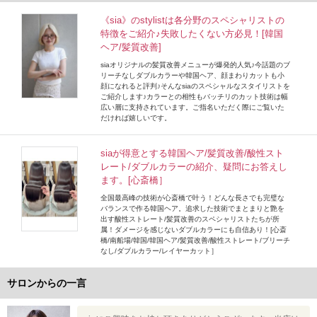
《sia》のstylistは各分野のスペシャリストの
特徴をご紹介♪失敗したくない方必見！[韓国
ヘア/髪質改善]
siaオリジナルの髪質改善メニューが爆発的人気♪今話題のブ
リーチなしダブルカラーや韓国ヘア、顔まわりカットも小
顔になれると評判♪そんなsiaのスペシャルなスタイリストを
ご紹介します♪カラーとの相性もバッチリのカット技術は幅
広い層に支持されています。ご指名いただく際にご覧いた
だければ嬉しいです。
siaが得意とする韓国ヘア/髪質改善/酸性スト
レート/ダブルカラーの紹介、疑問にお答えし
ます。[心斎橋］
全国最高峰の技術が心斎橋で叶う！どんな長さでも完璧な
バランスで作る韓国ヘア。追求した技術でまとまりと艶を
出す酸性ストレート/髪質改善のスペシャリストたちが所
属！ダメージを感じないダブルカラーにも自信あり！[心斎
橋/南船場/韓国/韓国ヘア/髪質改善/酸性ストレート/ブリーチ
なし/ダブルカラー/レイヤーカット］
サロンからの一言