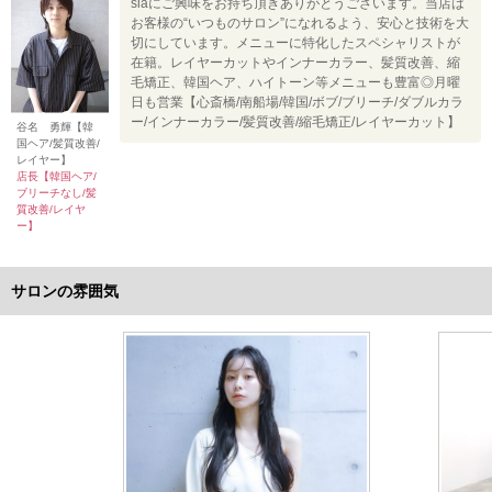
siaにご興味をお持ち頂きありがとうございます。当店は
お客様の“いつものサロン”になれるよう、安心と技術を大
切にしています。メニューに特化したスペシャリストが
在籍。レイヤーカットやインナーカラー、髪質改善、縮
毛矯正、韓国ヘア、ハイトーン等メニューも豊富◎月曜
日も営業【心斎橋/南船場/韓国/ボブ/ブリーチ/ダブルカラ
ー/インナーカラー/髪質改善/縮毛矯正/レイヤーカット】
谷名 勇輝【韓
国ヘア/髪質改善/
レイヤー】
店長【韓国ヘア/
ブリーチなし/髪
質改善/レイヤ
ー】
サロンの雰囲気