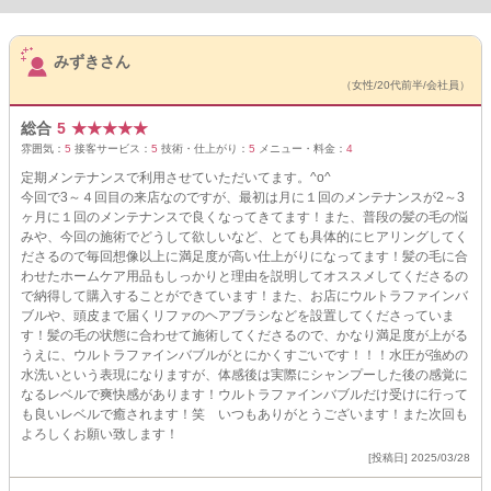
サロンPick Up
みずきさん
（女性/20代前半/会社員）
総合
5
★
★
★
★
★
雰囲気：
5
接客サービス：
5
技術・仕上がり：
5
メニュー・料金：
4
定期メンテナンスで利用させていただいてます。^o^
今回で3～４回目の来店なのですが、最初は月に１回のメンテナンスが2～3
ヶ月に１回のメンテナンスで良くなってきてます！また、普段の髪の毛の悩
みや、今回の施術でどうして欲しいなど、とても具体的にヒアリングしてく
ださるので毎回想像以上に満足度が高い仕上がりになってます！髪の毛に合
わせたホームケア用品もしっかりと理由を説明してオススメしてくださるの
で納得して購入することができています！また、お店にウルトラファインバ
ブルや、頭皮まで届くリファのヘアブラシなどを設置してくださっていま
す！髪の毛の状態に合わせて施術してくださるので、かなり満足度が上がる
うえに、ウルトラファインバブルがとにかくすごいです！！！水圧が強めの
水洗いという表現になりますが、体感後は実際にシャンプーした後の感覚に
なるレベルで爽快感があります！ウルトラファインバブルだけ受けに行って
も良いレベルで癒されます！笑 いつもありがとうございます！また次回も
よろしくお願い致します！
[投稿日] 2025/03/28