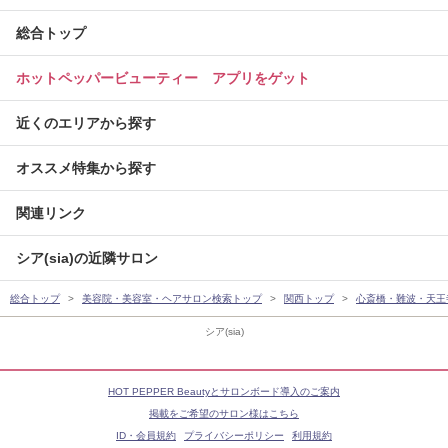
総合トップ
ホットペッパービューティー アプリをゲット
近くのエリアから探す
オススメ特集から探す
関連リンク
シア(sia)の近隣サロン
総合トップ
美容院・美容室・ヘアサロン検索トップ
関西トップ
心斎橋・難波・天王
シア(sia)
HOT PEPPER Beautyとサロンボード導入のご案内
掲載をご希望のサロン様はこちら
ID・会員規約
プライバシーポリシー
利用規約