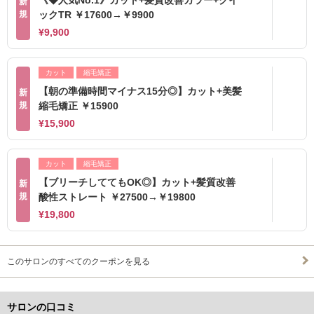
《◆人気No.1》カット+髪質改善カラー+クイ
新
規
ックTR ￥17600→￥9900
¥9,900
カット
縮毛矯正
【朝の準備時間マイナス15分◎】カット+美髪
新
規
縮毛矯正 ￥15900
¥15,900
カット
縮毛矯正
【ブリーチしててもOK◎】カット+髪質改善
新
規
酸性ストレート ￥27500→￥19800
¥19,800
このサロンのすべてのクーポンを見る
サロンの口コミ