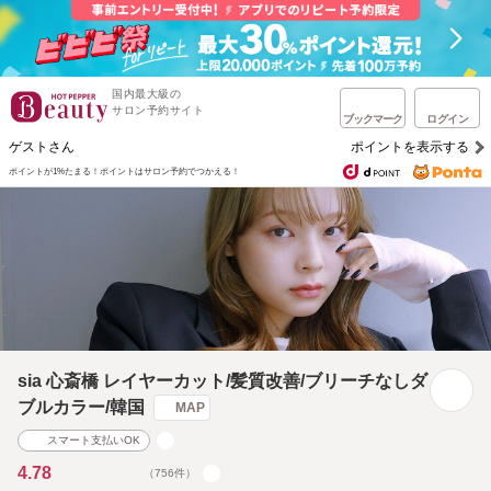
国内最大級の
サロン予約サイト
ブックマーク
ログイン
ゲストさん
ポイントを表示する
ポイントが1%たまる！
ポイントはサロン予約でつかえる！
sia 心斎橋 レイヤーカット/髪質改善/ブリーチなしダ
ブルカラー/韓国
MAP
スマート支払いOK
4.78
（756件）