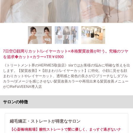
7日空◎顔周りカット/レイヤーカット×本格髪質改善が叶う。究極のツヤ
を追求◆カット+カラー+TR￥6900
《トリートメント界のHERMES取扱店》siaではお客様の悩みに明確な答えを出
します。【髪質改善】×【顔まわり/レイヤーカット】に特化、小顔に見せる顔
まわりカットやレイヤーカット、透明感と発色の良さが◎ブリーチなしダブル
カラー/ダメージを感じさせない髪質改善カラーや再現出来る髪質改善メニュー
が◎ReFaVEENA導入店
サロンの特徴
縮毛矯正・ストレートが得意なサロン
【心斎橋/南船場】酸性ストレートで髪に優しく、まっすぐ過ぎないナ