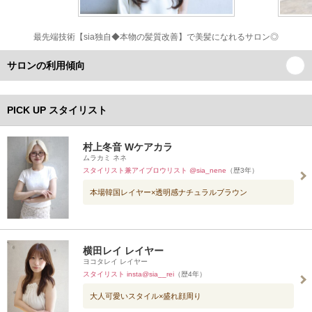
最先端技術【sia独自◆本物の髪質改善】で美髪になれるサロン◎
サロンの利用傾向
PICK UP スタイリスト
村上冬音 Wケアカラ
ムラカミ ネネ
スタイリスト兼アイブロウリスト @sia_nene
（歴3年）
本場韓国レイヤー×透明感ナチュラルブラウン
横田レイ レイヤー
ヨコタレイ レイヤー
スタイリスト insta@sia__rei
（歴4年）
大人可愛いスタイル×盛れ顔周り