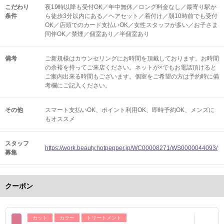
こだわり
夜19時以降も受付OK／年中無休／ロング料金なし／最寄り駅か
条件
ら徒歩3分以内にある／ヘアセット／着付け／朝10時前でも受付
OK／店頭でのカード支払いOK／女性スタッフが多い／お子さま
同伴OK／禁煙／個室あり／半個室あり
備考
ご新規様はカウンセリングにお時間を頂戴しております。お時間
の余裕を持ってご来店ください。ネットが×でもお電話頂けると
ご案内出来る時間もございます。個室をご希望の方は予約時に備
考欄にご記入ください。
その他
スマート支払いOK
ポイント利用OK
即時予約OK
メンズに
もオススメ
スタッフ
https://work.beauty.hotpepper.jp/WC00008271/WS0000044093/
募集
クーポン
カット
カラー
トリートメント