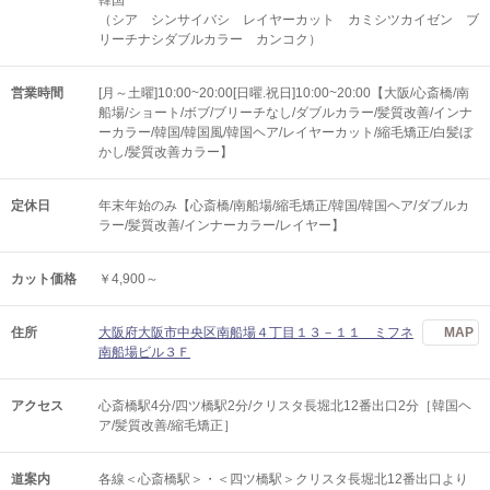
韓国
（シア シンサイバシ レイヤーカット カミシツカイゼン ブ
リーチナシダブルカラー カンコク）
営業時間
[月～土曜]10:00~20:00[日曜.祝日]10:00~20:00【大阪/心斎橋/南
船場/ショート/ボブ/ブリーチなし/ダブルカラー/髪質改善/インナ
ーカラー/韓国/韓国風/韓国ヘア/レイヤーカット/縮毛矯正/白髪ぼ
かし/髪質改善カラー】
定休日
年末年始のみ【心斎橋/南船場/縮毛矯正/韓国/韓国ヘア/ダブルカ
ラー/髪質改善/インナーカラー/レイヤー】
カット価格
￥4,900～
住所
大阪府大阪市中央区南船場４丁目１３－１１ ミフネ
MAP
南船場ビル３Ｆ
アクセス
心斎橋駅4分/四ツ橋駅2分/クリスタ長堀北12番出口2分［韓国ヘ
ア/髪質改善/縮毛矯正］
道案内
各線＜心斎橋駅＞・＜四ツ橋駅＞クリスタ長堀北12番出口より