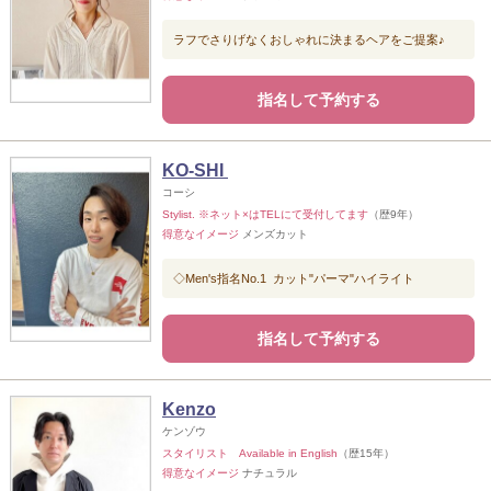
ラフでさりげなくおしゃれに決まるヘアをご提案♪
指名して予約する
KO-SHI
コーシ
Stylist. ※ネット×はTELにて受付してます
（歴9年）
得意なイメージ
メンズカット
◇Men's指名No.1 カット"パーマ"ハイライト
指名して予約する
Kenzo
ケンゾウ
スタイリスト Available in English
（歴15年）
得意なイメージ
ナチュラル