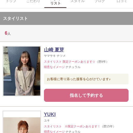
トップ
こだわり
スタイル
ブログ
口コミ
リスト
スタイリスト
6
人
山崎 夏芽
ヤマサキ ナツメ
スタイリスト 限定クーポンあります☆
（歴9年）
得意なイメージ
ナチュラル
お客様に寄り添った接客を心がけています♪
指名して予約する
YUKI
ユキ
スタイリスト ※限定クーポンあります！
（歴15年）
得意なイメージ
ナチュラル