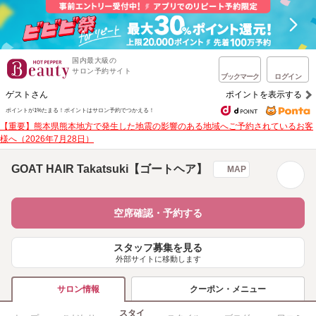
国内最大級の
サロン予約サイト
ブックマーク
ログイン
ゲストさん
ポイントを表示する
ポイントが1%たまる！
ポイントはサロン予約でつかえる！
【重要】熊本県熊本地方で発生した地震の影響のある地域へご予約されているお客
様へ（2026年7月28日）
GOAT HAIR Takatsuki【ゴートヘア】
MAP
空席確認・予約する
スタッフ募集を見る
外部サイトに移動します
クーポン・メニュー
サロン情報
スタイ