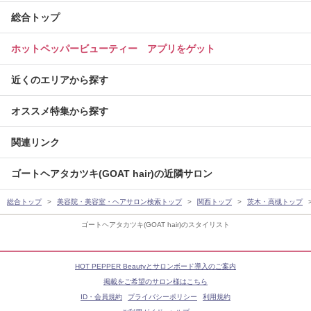
総合トップ
ホットペッパービューティー アプリをゲット
近くのエリアから探す
オススメ特集から探す
関連リンク
ゴートヘアタカツキ(GOAT hair)の近隣サロン
総合トップ
美容院・美容室・ヘアサロン検索トップ
関西トップ
茨木・高槻トップ
ゴートヘアタカツキ(GOAT hair)のスタイリスト
HOT PEPPER Beautyとサロンボード導入のご案内
掲載をご希望のサロン様はこちら
ID・会員規約
プライバシーポリシー
利用規約