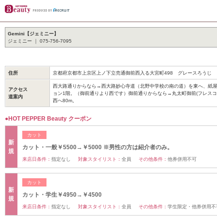
Gemini【ジェミニー】
ジェミニー ｜ 075-756-7095
住所
京都府京都市上京区上ノ下立売通御前西入る大宮町498 グレースろうじ
西大路通りからなら→西大路妙心寺道（北野中学校の南の道）を東へ、紙
アクセス
ョン1階。（御前通りより西です）御前通りからなら→丸太町御前(フレスコ
道案内
西へ80m。
●HOT PEPPER Beauty クーポン
カット
新
カット・一般￥5500→￥5000 ※男性の方は紹介者のみ。
規
来店日条件：
指定なし
対象スタイリスト：
全員
その他条件：
他券併用不可
カット
新
カット・学生￥4950→￥4500
規
来店日条件：
指定なし
対象スタイリスト：
全員
その他条件：
学生限定・他券併用不