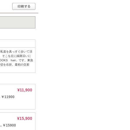
い私道を真っすぐ歩いて頂
。そこを左に線路沿いに
KS hair」です。東急
踏切を右折。最初の交差
¥11,900
11900
¥15,900
￥15900