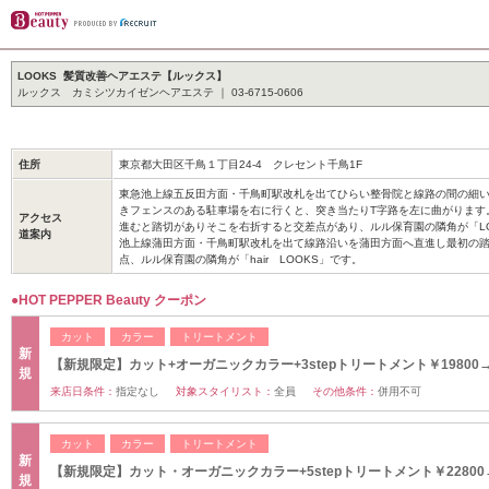
LOOKS 髪質改善ヘアエステ【ルックス】
ルックス カミシツカイゼンヘアエステ ｜ 03-6715-0606
住所
東京都大田区千鳥１丁目24-4 クレセント千鳥1F
東急池上線五反田方面・千鳥町駅改札を出てひらい整骨院と線路の間の細
きフェンスのある駐車場を右に行くと、突き当たりT字路を左に曲がります
アクセス
進むと踏切がありそこを右折すると交差点があり、ルル保育園の隣角が「LOO
道案内
池上線蒲田方面・千鳥町駅改札を出て線路沿いを蒲田方面へ直進し最初の
点、ルル保育園の隣角が「hair LOOKS」です。
●HOT PEPPER Beauty クーポン
カット
カラー
トリートメント
新
【新規限定】カット+オーガニックカラー+3stepトリートメント￥19800→￥
規
来店日条件：
指定なし
対象スタイリスト：
全員
その他条件：
併用不可
カット
カラー
トリートメント
新
【新規限定】カット・オーガニックカラー+5stepトリートメント￥22800→
規