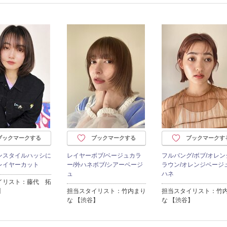
ブックマークする
ブックマークする
ブックマークす
ンスタイルハッシに
レイヤーボブ/ベージュカラ
フルバング/ボブ/オレン
レイヤーカット
ー/外ハネボブ/シアーベージ
ラウン/オレンジベージュ
ュ
ハネ
イリスト：藤代 拓
】
担当スタイリスト：竹内まり
担当スタイリスト：竹
な 【渋谷】
な 【渋谷】