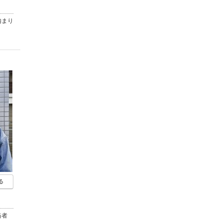
内まり
る
当者