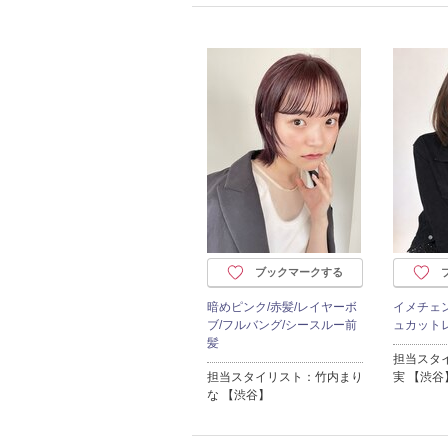
ブックマークする
暗めピンク/赤髪/レイヤーボ
イメチェ
ブ/フルバング/シースルー前
ュカット
髪
担当スタ
担当スタイリスト：竹内まり
実 【渋谷
な 【渋谷】