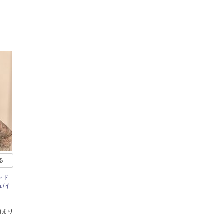
る
ンド
/イ
内まり