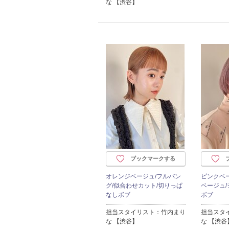
な 【渋谷】
ブックマークする
オレンジベージュ/フルバン
ピンクベ
グ/似合わせカット/切りっぱ
ベージュ/
なしボブ
ボブ
担当スタイリスト：竹内まり
担当スタ
な 【渋谷】
な 【渋谷