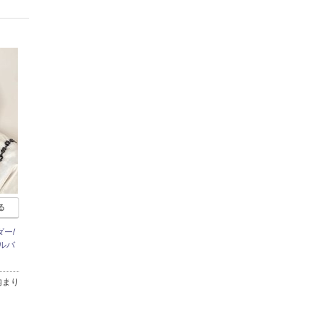
る
ー/
ルバ
内まり