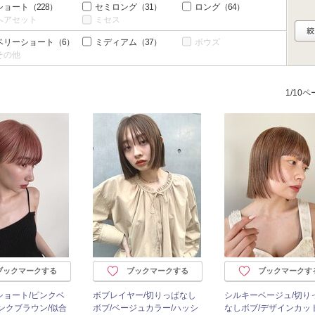
ショート
（228）
セミロング
（31）
ロング
（64）
ヘアセット
ミセス
ベリーショート
（6）
ミディアム
（37）
ボウズ
その他
1/10
ブックマークする
ブックマークする
ブックマークす
ショート/ピンクベ
ボブレイヤー/切りっぱなし
シルキーベージュ/切り
ンクブラウン/似合
ボブ/ベージュカラー/ハッシ
なしボブ/デザインカット