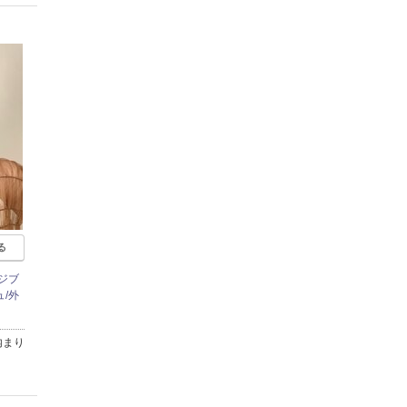
る
ジブ
/外
内まり