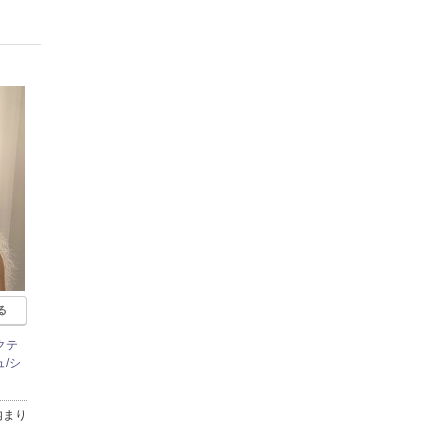
る
クテ
/シ
内まり