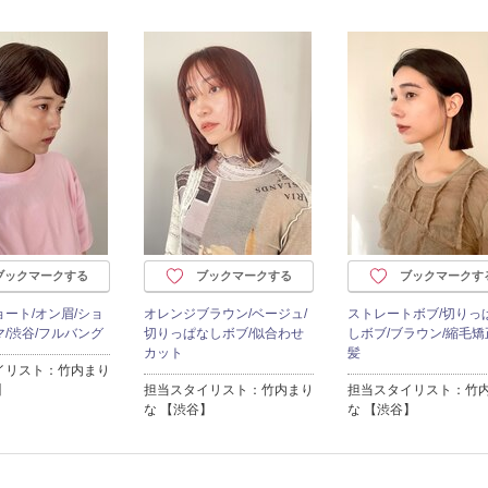
ブックマークする
ブックマークする
ブックマークす
ート/オン眉/ショ
オレンジブラウン/ベージュ/
ストレートボブ/切りっ
/渋谷/フルバング
切りっぱなしボブ/似合わせ
しボブ/ブラウン/縮毛矯
カット
髪
イリスト：竹内まり
】
担当スタイリスト：竹内まり
担当スタイリスト：竹
な 【渋谷】
な 【渋谷】