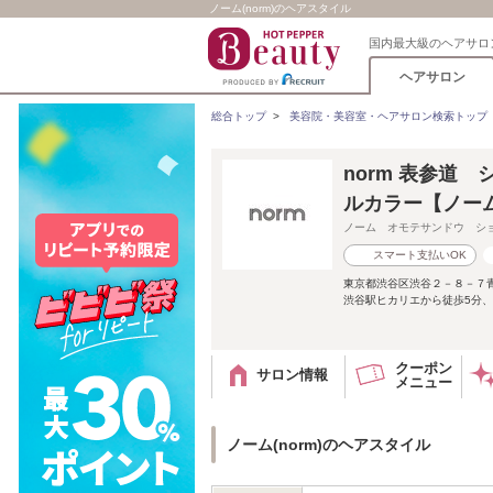
ノーム(norm)のヘアスタイル
国内最大級のヘアサロ
ヘアサロン
総合トップ
>
美容院・美容室・ヘアサロン検索トップ
norm 表参道 
ルカラー【ノー
ノーム オモテサンドウ シ
スマート支払いOK
東京都渋谷区渋谷２－８－７
渋谷駅ヒカリエから徒歩5分、
クーポン
サロン情報
メニュー
ノーム(norm)のヘアスタイル