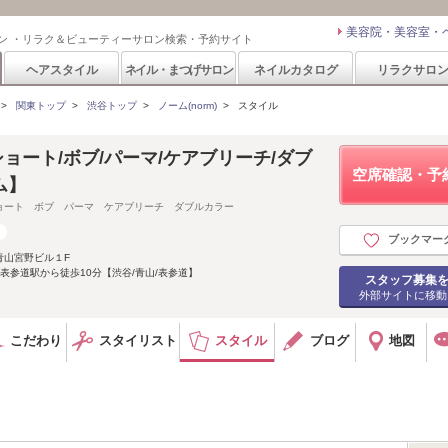
美容院・美容室・
ン ・リラク＆ビューティーサロン検索・予約サイト
ヘアスタイル
ネイル・まつげサロン
ネイルカタログ
リラクサロ
>
関東トップ
>
渋谷トップ
>
ノーム(norm)
>
スタイル
ショート/ボブ/パーマ/ケアブリーチ/ダブ
空席確認・予
ム】
ョート ボブ パーマ ケアブリーチ ダブルカラー
ブックマー
青山宮野ビル１F
表参道駅から徒歩10分【渋谷/青山/表参道】
スタッフ募集
外部サイトに移動
こだわり
スタイリスト
スタイル
ブログ
地図