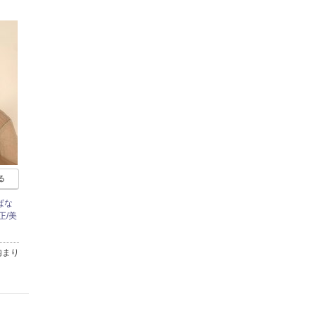
る
ぱな
正/美
内まり