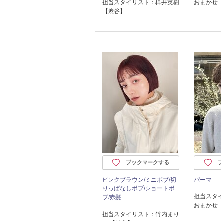
担当スタイリスト：樺井英樹
おまかせ
【渋谷】
ブックマークする
ピンクブラウン/ミニボブ/切
パーマ
りっぱなしボブ/ショートボ
担当スタ
ブ/赤髪
おまかせ
担当スタイリスト：竹内まり