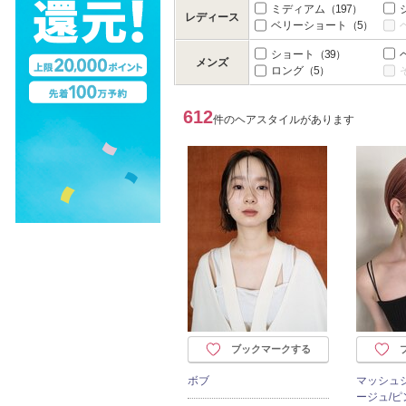
ミディアム
（197）
レディース
ベリーショート
（5）
ショート
（39）
メンズ
ロング
（5）
612
件のヘアスタイルがあります
ブックマークする
ボブ
マッシュ
ージュ/ピ