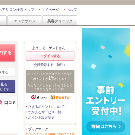
ヘアサロン検索トップ
マイページ
ヘルプ
ン
エステサロン
美容クリニック
ようこそ、ゲストさん。
約する
ログインする
会員登録する（無料）
クする
ホットペッパービューティーなら
1%
ポイントが
たまる！
を見る
ためたポイントをつかっておとく
します
にサロンをネット予約！
口コミ
たまるポイントについて
つかえるサービス一覧
ポイント設定変更
ブックマーク
ログインすると会員情報に保存できます