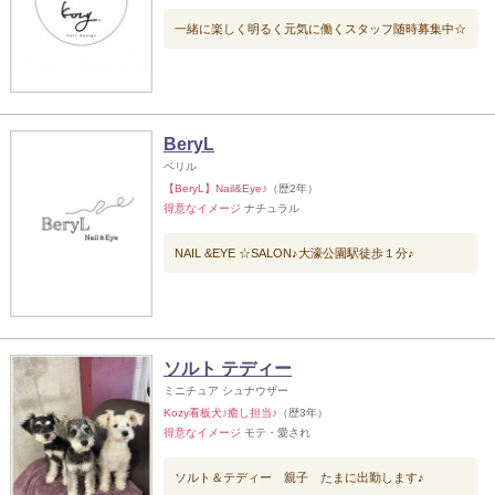
一緒に楽しく明るく元気に働くスタッフ随時募集中☆
BeryL
ベリル
【BeryL】Nail&Eye♪
（歴2年）
得意なイメージ
ナチュラル
NAIL &EYE ☆SALON♪大濠公園駅徒歩１分♪
ソルト テディー
ミニチュア シュナウザー
Kozy看板犬♪癒し担当♪
（歴3年）
得意なイメージ
モテ・愛され
ソルト＆テディー 親子 たまに出勤します♪