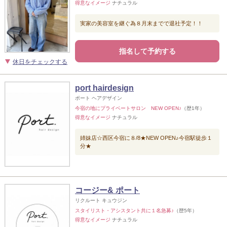
得意なイメージ
ナチュラル
実家の美容室を継ぐ為８月末までで退社予定！！
指名して予約する
休日をチェックする
port hairdesign
ポート ヘアデザイン
今宿の地にプライベートサロン NEW OPEN♪
（歴1年）
得意なイメージ
ナチュラル
姉妹店☆西区今宿に８/8★NEW OPEN♪今宿駅徒歩１
分★
コージー& ポート
リクルート キュウジン
スタイリスト・アシスタント共に１名急募♪
（歴5年）
得意なイメージ
ナチュラル