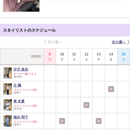
スタイリストのスケジュール
前の週へ
次の週へ
9
10
11
12
13
14
15
2026
/
8
日
月
火
水
木
金
土
汐月 皇志
オーナー兼スタイリ…
(歴18年)
辻 楓
休
スタイリスト※指名…
(歴9年)
東 史夏
休
スタイリスト※指名…
(歴13年)
徳永 明千
休
休
スタイリスト※指名…
(歴5年)