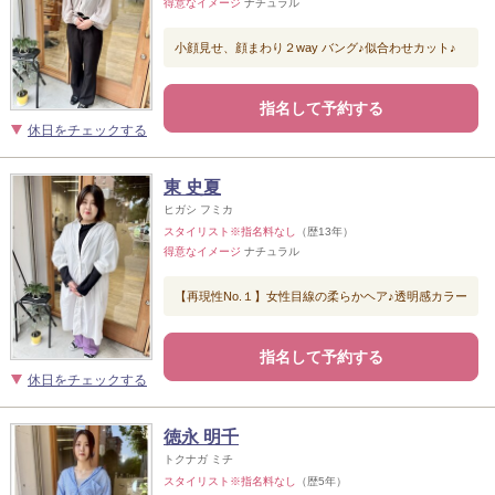
得意なイメージ
ナチュラル
小顔見せ、顔まわり２way バング♪似合わせカット♪
指名して予約する
休日をチェックする
東 史夏
ヒガシ フミカ
スタイリスト※指名料なし
（歴13年）
得意なイメージ
ナチュラル
【再現性No.１】女性目線の柔らかヘア♪透明感カラー
指名して予約する
休日をチェックする
徳永 明千
トクナガ ミチ
スタイリスト※指名料なし
（歴5年）