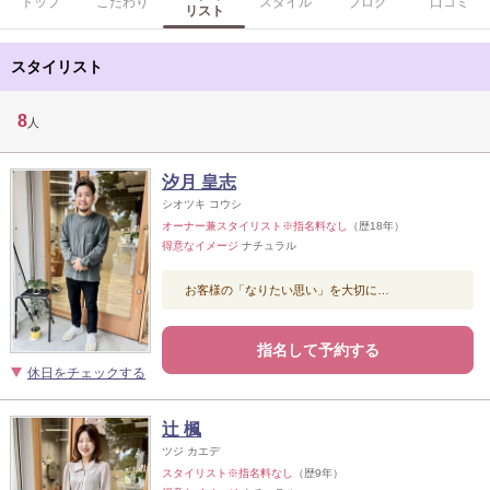
トップ
こだわり
スタイル
ブログ
口コミ
リスト
スタイリスト
8
人
汐月 皇志
シオツキ コウシ
オーナー兼スタイリスト※指名料なし
（歴18年）
得意なイメージ
ナチュラル
お客様の「なりたい思い」を大切に…
指名して予約する
休日をチェックする
辻 楓
ツジ カエデ
スタイリスト※指名料なし
（歴9年）