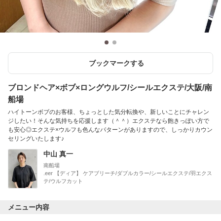
ブックマークする
ブロンドヘア×ボブ×ロングウルフ/シールエクステ/大阪/南
船場
ハイトーンボブのお客様、ちょっとした気分転換や、新しいことにチャレン
ジしたい！そんな気持ちを応援します（＾＾）エクステなら飽きっぽい方で
も安心◎エクステ×ウルフも色んなパターンがありますので、しっかりカウン
セリングいたします♪
中山 真一
南船場
.eer 【ディア】 ケアブリーチ/ダブルカラー/シールエクステ/羽エクス
テ/ウルフカット
メニュー内容