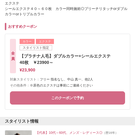
エクステ
シールエクステ４０～６０枚 カラー同時施術◎ブリーチリタッチorダブル
カラーorトリプルカラー
おすすめクーポン
カラー
エクステ
スタイリスト指定
全
【プラチナ人毛】ダブルカラー+シールエクステ
員
40枚 ￥23900～
¥23,900
対象スタイリスト：
フリー 指名なし、中山 真一、他2人
その他条件：
※原色のエクステは事前にご連絡ください
このクーポンで予約
スタイリスト情報
【代表】10代～60代、メンズ・レディース◎
（歴16年）