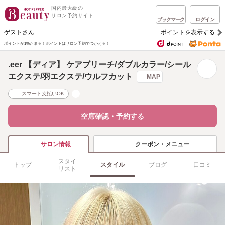
国内最大級の
サロン予約サイト
ブックマーク
ログイン
ゲストさん
ポイントを表示する
ポイントが1%たまる！
ポイントはサロン予約でつかえる！
.eer 【ディア】 ケアブリーチ/ダブルカラー/シール
エクステ/羽エクステ/ウルフカット
MAP
スマート支払いOK
空席確認・予約する
クーポン・メニュー
サロン情報
スタイ
トップ
スタイル
ブログ
口コミ
リスト