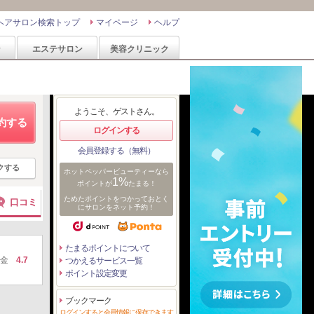
ヘアサロン検索トップ
マイページ
ヘルプ
ン
エステサロン
美容クリニック
ようこそ、ゲストさん。
約する
ログインする
会員登録する（無料）
クする
ホットペッパービューティーなら
1%
ポイントが
たまる！
ためたポイントをつかっておとく
口コミ
にサロンをネット予約！
たまるポイントについて
金
4.7
つかえるサービス一覧
ポイント設定変更
ブックマーク
ログインすると会員情報に保存できます