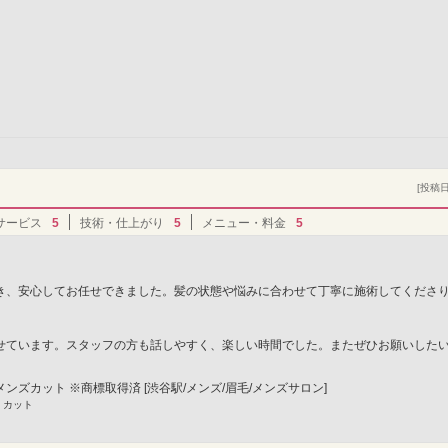
:00）
[投稿日]
サービス
5
技術・仕上がり
5
メニュー・料金
5
き、安心してお任せできました。髪の状態や悩みに合わせて丁寧に施術してくださ
せています。スタッフの方も話しやすく、楽しい時間でした。またぜひお願いした
3Dメンズカット ※商標取得済 [渋谷駅/メンズ/眉毛/メンズサロン]
 カット