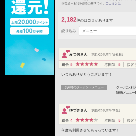
※普通＝3が評価時の基準です。
口コミとは
2,182
件の口コミがあります
絞り込み
メニュー
みつおさん
（男性/20代前半/会社員）
総合
5
雰囲気
5
接客
いつもありがとうございます！
クーポン利
予約時のクーポン・メニュー
[施術メニュー
ゆづきさん
（男性/20代前半/学生）
総合
4
雰囲気
5
接客
何度も利用させてもらっています！