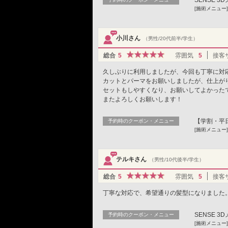
[施術メニュー]
小川さん
（男性/20代前半/学生）
総合
5
雰囲気
5
接客
久しぶりに利用しましたが、今回も丁寧に対
カットとパーマをお願いしましたが、仕上が
セットもしやすくなり、お願いしてよかった
またよろしくお願いします！
【学割・平日】
予約時のクーポン・メニュー
[施術メニュー
テルキさん
（男性/10代後半/学生）
総合
5
雰囲気
5
接客
丁寧な対応で、希望通りの髪型になりました
SENSE 
予約時のクーポン・メニュー
[施術メニュー]