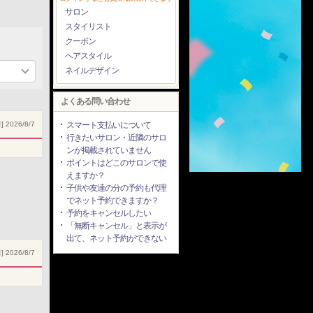
サロン
スタイリスト
クーポン
ヘアスタイル
ネイルデザイン
よくある問い合わせ
 2026/8/7
スマート支払いについて
行きたいサロン・近隣のサロ
ンが掲載されていません
ポイントはどこのサロンで使
えますか？
子供や友達の分の予約も代理
でネット予約できますか？
予約をキャンセルしたい
「無断キャンセル」と表示が
出て、ネット予約ができない
 2026/8/7