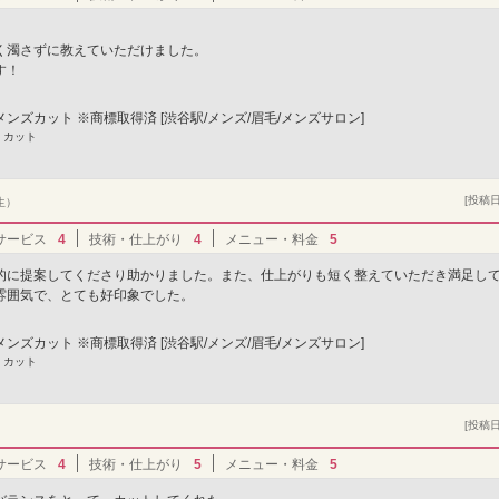
く濁さずに教えていただけました。
す！
3Dメンズカット ※商標取得済 [渋谷駅/メンズ/眉毛/メンズサロン]
 カット
[投稿日]
生）
サービス
4
技術・仕上がり
4
メニュー・料金
5
的に提案してくださり助かりました。また、仕上がりも短く整えていただき満足し
雰囲気で、とても好印象でした。
3Dメンズカット ※商標取得済 [渋谷駅/メンズ/眉毛/メンズサロン]
 カット
[投稿日]
サービス
4
技術・仕上がり
5
メニュー・料金
5