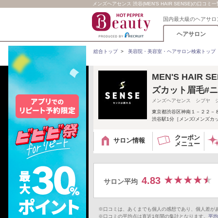
メンズヘアセンス 渋谷(MEN'S HAIR SENSE)の口コミ一覧 
国内最大級のヘアサロ
ヘアサロン
総合トップ
>
美容院・美容室・ヘアサロン検索トップ
MEN'S HAIR
ズカット眉毛#
メンズヘアセンス シブヤ 
東京都渋谷区神南１－２２－
渋谷駅1分［メンズ/メンズカ
クーポン
サロン情報
メニュー
4.83
サロン平均
※口コミは、あくまでも個人の感想であり、個人差が
※口コミの平均点は直近1年間の集計となります。
平均