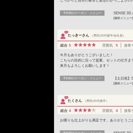
しっかりと自分の要求と髪型のかっこよさの
SENSE 
予約時のクーポン・メニュー
[施術メニュー]
たっきーさん
（男性/20代後半/会社員）
総合
5
雰囲気
5
接客
今月もありがとうございました！
こちらの目的に沿って提案、セットの仕方ま
来月もよろしくお願いします！
【土日祝】SE
予約時のクーポン・メニュー
[施術メニュー]
たくさん
（男性/20代後半）
総合
4
雰囲気
4
接客
お喋りも仕上がりも満足です。ありがとうご
SENSE 
予約時のクーポン・メニュー