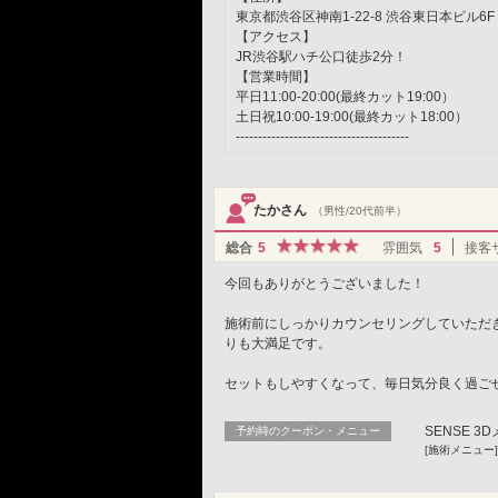
東京都渋谷区神南1-22-8 渋谷東日本ビル6F
【アクセス】
JR渋谷駅ハチ公口徒歩2分！
【営業時間】
平日11:00-20:00(最終カット19
土日祝10:00-19:00(最終カット18:00）
---------------------------------------
たかさん
（男性/20代前半）
総合
5
雰囲気
5
接客
今回もありがとうございました！
施術前にしっかりカウンセリングしていただ
りも大満足です。
セットもしやすくなって、毎日気分良く過ご
SENSE 
予約時のクーポン・メニュー
[施術メニュー]