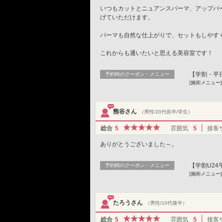
いつもカットとニュアンスパーマ、アップパ
げていただけます。
パーマも自然な仕上がりで、セットもしやす
これからも通いたいと思える美容室です！
【学割・平日】
予約時のクーポン・メニュー
[施術メニュー
熊谷さん
（男性/20代前半/学生）
総合
5
雰囲気
5
接客
ありがとうございました～。
【学割U24平
予約時のクーポン・メニュー
[施術メニュー]
たろうさん
（男性/10代後半）
総合
5
雰囲気
5
接客