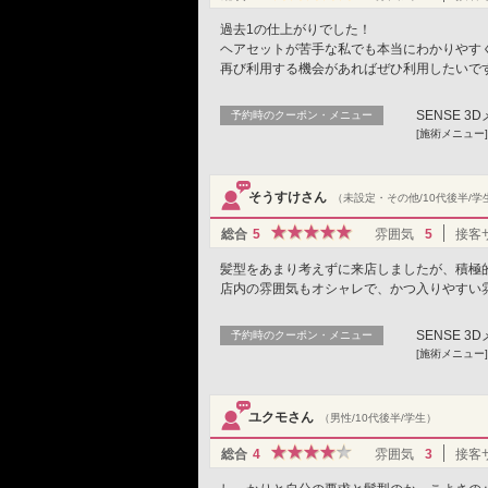
過去1の仕上がりでした！
ヘアセットが苦手な私でも本当にわかりやす
再び利用する機会があればぜひ利用したいで
SENSE 
予約時のクーポン・メニュー
[施術メニュー]
そうすけさん
（未設定・その他/10代後半/学
総合
5
雰囲気
5
接客
髪型をあまり考えずに来店しましたが、積極
店内の雰囲気もオシャレで、かつ入りやすい
SENSE 
予約時のクーポン・メニュー
[施術メニュー]
ユクモさん
（男性/10代後半/学生）
総合
4
雰囲気
3
接客