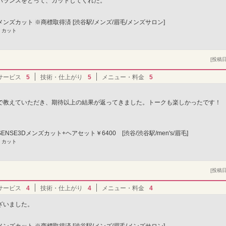
バランスをとって、カットしてくれた。
3Dメンズカット ※商標取得済 [渋谷駅/メンズ/眉毛/メンズサロン]
 カット
[投稿日]
サービス
5
技術・仕上がり
5
メニュー・料金
5
で教えていただき、期待以上の結果が返ってきました。トークも楽しかったです！
NSE3Dメンズカット+ヘアセット￥6400 [渋谷/渋谷駅/men's/眉毛]
 カット
[投稿日]
サービス
4
技術・仕上がり
4
メニュー・料金
4
ざいました。
3Dメンズカット ※商標取得済 [渋谷駅/メンズ/眉毛/メンズサロン]