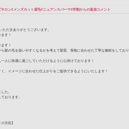
A#渋谷メンズサロン#メンズカット眉毛#ニュアンスパーマ#学割からの返信コメント
ご来店いただきありがとうございます。
います！
います！
から髪の毛を扱いやすくなるかを考えて髪質、骨格に合わせた丁寧な施術をしており
人一人に快適に過ごしていただけるように心掛けております！
すく、イメージに合わせた仕上がりをご提供できるようにいたします！
ました。
しております。
センス渋谷】