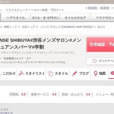
(1/73)
美容院・美容室・
ン ・リラク＆ビューティーサロン検索・予約サイト
ヘアスタイル
ネイル・まつげサロン
ネイルカタログ
リラクサロ
>
関東トップ
>
渋谷トップ
>
メンズヘアセンス 渋谷(MEN'S HAIR SENSE)
>
口コミ
 SENSE SHIBUYA#渋谷メンズサロン#メン
空席確認・予
ニュアンスパーマ#学割
シブヤメンズサロンメンズカットマユゲニュアンスパーマガクワリ
８ 渋谷東栄ビル２Ｆ・６Ｆ
ブックマー
ット/メンズパーマ/ニュアンスパーマ/ツイストスパイラル]
こだわり
スタイリスト
スタイル
ブログ
地図
雰囲気
4.8
接客サービス
4.8
技術・仕上がり
4.9
メニュー・料
あります。
点の考え方