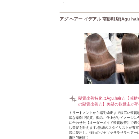
アグ ヘアー イデアル 南砂町店(Agu hair
髪質改善特化はAgu.hair☆【感
の髪質改善☆】美髪の救世主が勢
トリートメントから縮毛矯正まで幅広い髪質
富な薬剤で髪質、悩み、仕上がりイメージに
に合わせた【オーダーメイド髪質改善】で適
し美髪を叶えます♪熟練のスタイリストが豊
沢に使用し、憧れのツヤツヤサラサラヘアーに
東区/南砂町）