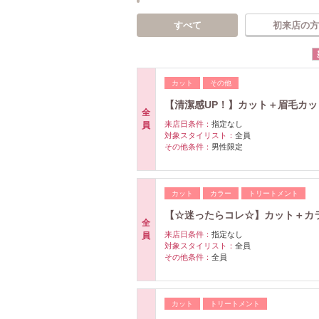
すべて
初来店の方
カット
その他
【清潔感UP！】カット＋眉毛カッ
全
来店日条件：
指定なし
員
対象スタイリスト：
全員
その他条件：
男性限定
カット
カラー
トリートメント
【☆迷ったらコレ☆】カット＋カラ
全
来店日条件：
指定なし
員
対象スタイリスト：
全員
その他条件：
全員
カット
トリートメント