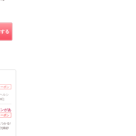
約する
クーポン
『ヘルシ
町]
ポンがあ
クーポン
見つかる!
![南砂