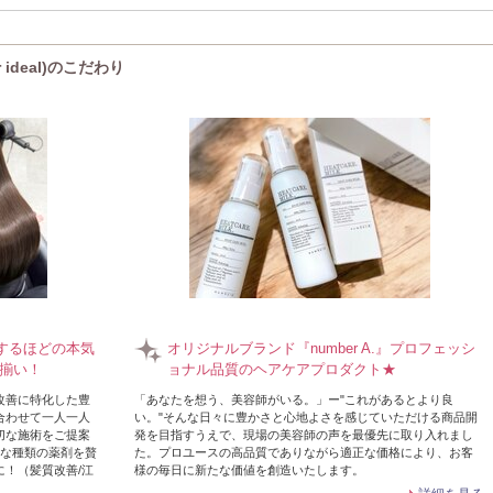
 ideal)のこだわり
動するほどの本気
オリジナルブランド『number A.』プロフェッシ
揃い！
ョナル品質のヘアケアプロダクト★
改善に特化した豊
「あなたを想う、美容師がいる。」ー"これがあるとより良
合わせて一人一人
い。"そんな日々に豊かさと心地よさを感じていただける商品開
切な施術をご提案
発を目指すうえで、現場の美容師の声を最優先に取り入れまし
富な種類の薬剤を贅
た。プロユースの高品質でありながら適正な価格により、お客
！（髪質改善/江
様の毎日に新たな価値を創造いたします。