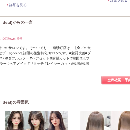
詳細を見る
詳細を見る
 ideal)からの一言
ブ/学割U24/前髪
舗展開中のサロンです。その中でもidel南砂町店は、【全ての女
プトのSNSで話題の艶髪特化 サロンです。#髪質改善#ブ
パ#ダブルカラー #ヘアセット #前髪カット #韓国 #ボブ
カラー #ヘアメイク #リタッチ #レイヤーカット#韓国#韓国
空席確認・予
 ideal)の雰囲気