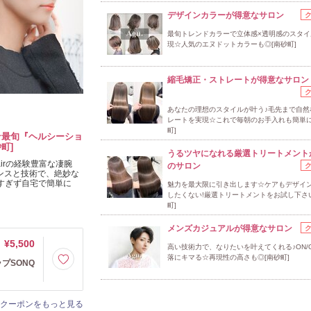
デザインカラーが得意なサロン
最旬トレンドカラーで立体感×透明感のスタイ
現☆人気のエヌドットカラーも◎[南砂町]
縮毛矯正・ストレートが得意なサロン
あなたの理想のスタイルが叶う♪毛先まで自然
レートを実現☆これで毎朝のお手入れも簡単に
町]
☆最旬『ヘルシーショ
町]
うるツヤになれる厳選トリートメント
irの経験豊富な凄腕
のサロン
センスと技術で、絶妙な
みすぎず自宅で簡単に
魅力を最大限に引き出します☆ケアもデザイ
したくない!厳選トリートメントをお試し下さい
町]
メンズカジュアルが得意なサロン
¥5,500
高い技術力で、なりたいを叶えてくれる♪ON/O
落にキマる☆再現性の高さも◎[南砂町]
プSONQ
クーポンをもっと見る