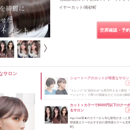
イヤーカット/南砂町
空席確認・予
なサロン
ショートヘアのカットが得意なサロン
"トレンド"も"似合わせ"も両方叶える☆最旬
ーショート』で周りの視線をひとり占め♪[南砂
カット＋カラーで8000円以下のクー
るサロン
Agu.hair発★のカラーから旬な髪色がきっと
韓国風カラーやおすすめの透明感カラーも充実
町]