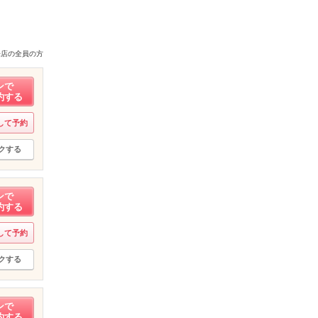
来店の全員の方
ンで
約する
して予約
クする
ンで
約する
して予約
クする
ンで
約する