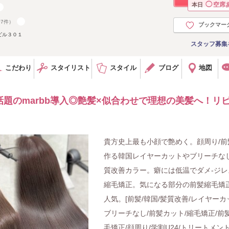
◯
空席
本日
07件）
ブックマー
ビル３０１
スタッフ募集
こだわり
スタイリスト
スタイル
ブログ
地図
話題のmarbb導入◎艶髪×似合わせで理想の美髪へ！リ
貴方史上最も小顔で艶めく。顔周り/前
作る韓国レイヤーカットやブリーチな
質改善カラー。癖には低温でダメ-ジレ
縮毛矯正。気になる部分の前髪縮毛矯
人気。[前髪/韓国/髪質改善/レイヤーカ
ブリーチなし/前髪カット/縮毛矯正/前
毛矯正/顔周り/学割U24/トリートメント