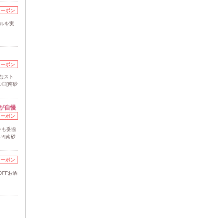
クーポン
ルを実
クーポン
なスト
◎[南砂
が自慢
クーポン
ンも妥協
![南砂
クーポン
FFお洒