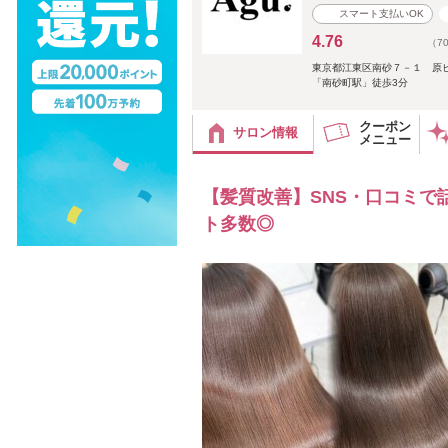
スマート支払いOK
4.76
（7
東京都江東区南砂７－１ 原
「南砂町駅」徒歩3分
クーポン
サロン情報
メニュー
【髪質改善】SNS・口コミで
ト多数◎