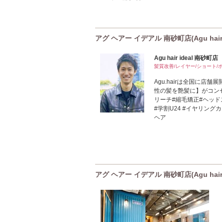
アグ ヘアー イデアル 南砂町店(Agu hair
Agu hair ideal 南砂町店
髪質改善/レイヤー/ショート/ボ
Agu.hairは全国に店
性の髪を艶髪に】がコンセ
リーチ#縮毛矯正#ヘッドス
#学割U24 #イヤリング
ヘア
アグ ヘアー イデアル 南砂町店(Agu hair