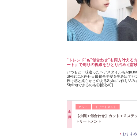
"トレンド"も"似合わせ"も両方叶える
ート』で周りの視線をひとり占め♪[南砂
いつもと一味違ったヘアスタイルもAgu.ha
Stylistにお任せ☆最旬モテ髪を生み出す
抜け感と柔らかさのあるStyleに♪作り込
Stylingできるのも◎[南砂町]
カット
トリートメント
全
【小顔＋似合わせ】カット＋２ステッ
員
トリートメント
おすすめ