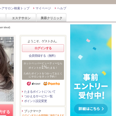
ヘアサロン検索トップ
マイページ
ヘルプ
ン
エステサロン
美容クリニック
ideal)
ようこそ、ゲストさん。
ログインする
会員登録する（無料）
ホットペッパービューティーなら
1%
ポイントが
たまる！
ためたポイントをつかっておとく
にサロンをネット予約！
たまるポイントについて
つかえるサービス一覧
ポイント設定変更
ブックマーク
約する
ログインすると会員情報に保存できます