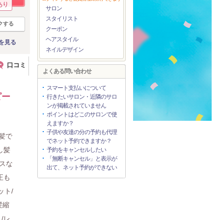
あり
サロン
スタイリスト
クする
クーポン
ヘアスタイル
を見る
ネイルデザイン
口コミ
よくある問い合わせ
スマート支払いについて
ピー
行きたいサロン・近隣のサロ
ンが掲載されていません
ポイントはどこのサロンで使
えますか？
子供や友達の分の予約も代理
髪で
でネット予約できますか？
し髪
予約をキャンセルしたい
「無断キャンセル」と表示が
スな
出て、ネット予約ができない
正も
ット/
髪縮
/レ