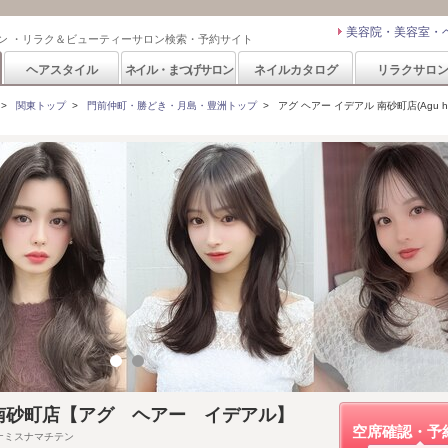
美容院・美容室・
ン ・リラク＆ビューティーサロン検索・予約サイト
ヘアスタイル
ネイル・まつげサロン
ネイルカタログ
リラクサロ
>
関東トップ
>
門前仲町・勝どき・月島・豊洲トップ
>
アグ ヘアー イデアル 南砂町店(Agu hair 
deal 南砂町店【アグ ヘアー イデアル】
空席確認・予
ナミスナマチテン