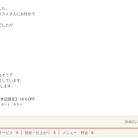
した。
リストさんにお任せで
でしたが
るそうで
足しています。
いします。
来店限定】 10％OFF
] カット、カラー
[投稿日] 2
サービス
5
技術・仕上がり
5
メニュー・料金
5