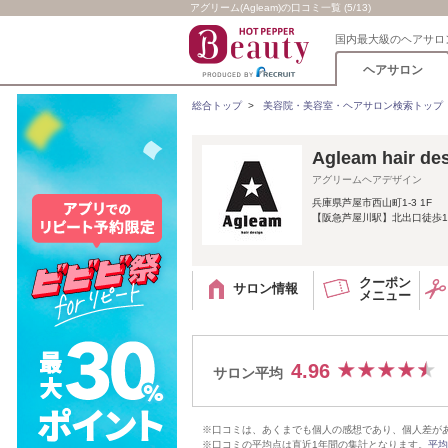
アグリーム(Agleam)の口コミ一覧 (5/13)
国内最大級のヘアサロ
ヘアサロン
総合トップ
>
美容院・美容室・ヘアサロン検索トップ
Agleam hai
アグリームヘアデザイン
兵庫県芦屋市西山町1-3 1F
【阪急芦屋川駅】北出口徒歩1
クーポン
サロン情報
メニュー
4.96
サロン平均
※口コミは、あくまでも個人の感想であり、個人差が
※口コミの平均点は直近1年間の集計となります。
平均