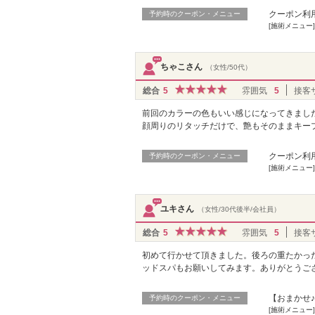
クーポン利
予約時のクーポン・メニュー
[施術メニュー
ちゃこさん
（女性/50代）
総合
5
雰囲気
5
接客
前回のカラーの色もいい感じになってきまし
顔周りのリタッチだけで、艶もそのままキー
クーポン利
予約時のクーポン・メニュー
[施術メニュー]
ユキさん
（女性/30代後半/会社員）
総合
5
雰囲気
5
接客
初めて行かせて頂きました。後ろの重たかっ
ッドスパもお願いしてみます。ありがとうご
【おまかせ♪
予約時のクーポン・メニュー
[施術メニュー]