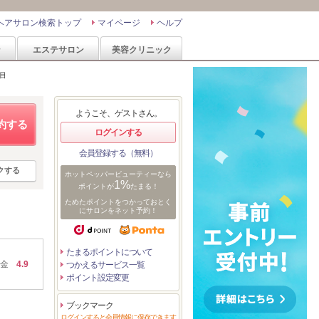
ヘアサロン検索トップ
マイページ
ヘルプ
ン
エステサロン
美容クリニック
目
ようこそ、ゲストさん。
約する
ログインする
会員登録する（無料）
クする
ホットペッパービューティーなら
1%
ポイントが
たまる！
ためたポイントをつかっておとく
にサロンをネット予約！
たまるポイントについて
金
4.9
つかえるサービス一覧
ポイント設定変更
ブックマーク
ログインすると会員情報に保存できます