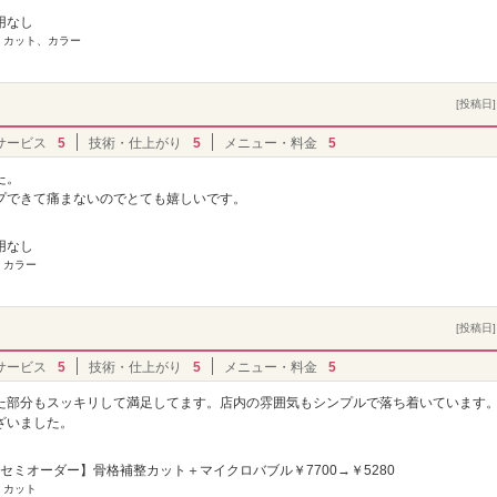
用なし
] カット、カラー
[投稿日] 
サービス
5
技術・仕上がり
5
メニュー・料金
5
た。
プできて痛まないのでとても嬉しいです。
用なし
 カラー
[投稿日] 
サービス
5
技術・仕上がり
5
メニュー・料金
5
た部分もスッキリして満足してます。店内の雰囲気もシンプルで落ち着いています
ざいました。
セミオーダー】骨格補整カット＋マイクロバブル￥7700→￥5280
 カット