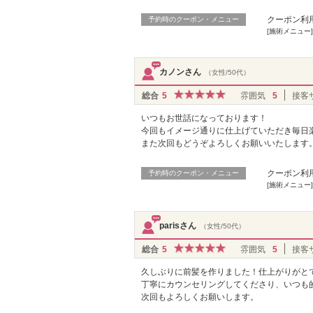
クーポン利
予約時のクーポン・メニュー
[施術メニュー]
カノンさん
（女性/50代）
総合
5
雰囲気
5
接客
いつもお世話になっております！
今回もイメージ通りに仕上げていただき毎日
また次回もどうぞよろしくお願いいたします
クーポン利
予約時のクーポン・メニュー
[施術メニュー]
parisさん
（女性/50代）
総合
5
雰囲気
5
接客
久しぶりに前髪を作りました！仕上がりがと
丁寧にカウンセリングしてくださり、いつも
次回もよろしくお願いします。