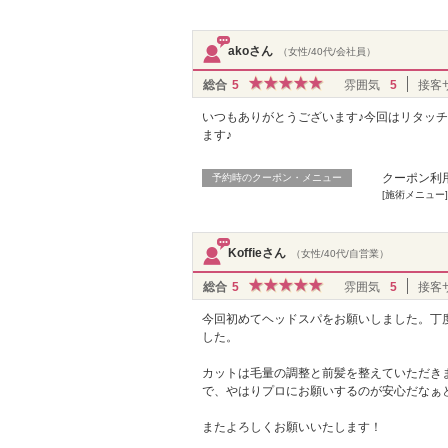
akoさん
（女性/40代/会社員）
総合
5
雰囲気
5
接客
いつもありがとうございます♪今回はリタッ
ます♪
クーポン利
予約時のクーポン・メニュー
[施術メニュー]
Koffieさん
（女性/40代/自営業）
総合
5
雰囲気
5
接客
今回初めてヘッドスパをお願いしました。丁
した。
カットは毛量の調整と前髪を整えていただき
で、やはりプロにお願いするのが安心だなぁ
またよろしくお願いいたします！