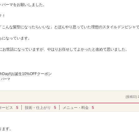
トパーマをお願いしました。
す！
「こんな髪型になったらいいな」とぼんやり思っていた理想のスタイルドンピシャ
ちになっています。
んにお世話になっていますが、やはりお任せしてよかったと改めて思いました。
rthDay!!お誕生10%OFFクーポン
 パーマ
[投稿日] 2
サービス
5
技術・仕上がり
5
メニュー・料金
5
。
ります。