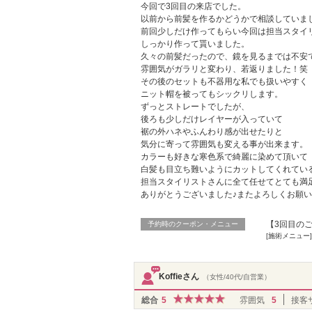
今回で3回目の来店でした。
以前から前髪を作るかどうかで相談していま
前回少しだけ作ってもらい今回は担当スタイ
しっかり作って貰いました。
久々の前髪だったので、鏡を見るまでは不安
雰囲気がガラリと変わり、若返りました！笑
その後のセットも不器用な私でも扱いやすく
ニット帽を被ってもシックリします。
ずっとストレートでしたが、
後ろも少しだけレイヤーが入っていて
裾の外ハネやふんわり感が出せたりと
気分に寄って雰囲気も変える事が出来ます。
カラーも好きな寒色系で綺麗に染めて頂いて
白髪も目立ち難いようにカットしてくれてい
担当スタイリストさんに全て任せてとても満
ありがとうございました♪またよろしくお願
【3回目のご
予約時のクーポン・メニュー
[施術メニュー
Koffieさん
（女性/40代/自営業）
総合
5
雰囲気
5
接客