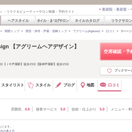
美容院・美容室・
ン ・リラク＆ビューティーサロン検索・予約サイト
ヘアスタイル
ネイル・まつげサロン
ネイルカタログ
リラクサロ
>
関西トップ
>
西宮・伊丹・芦屋・尼崎トップ
>
アグリーム(Agleam)
>
口コミ
>
5ページ
r design 【アグリームヘアデザイン】
空席確認・予
分【ＪＲ芦屋駅】徒歩15分【阪神芦屋駅】徒歩15分
ブックマー
スタイリスト
スタイル
ブログ
地図
口コミ
雰囲気
4.9
接客サービス
5.0
技術・仕上がり
5.0
メニュー・料
あります。
点の考え方