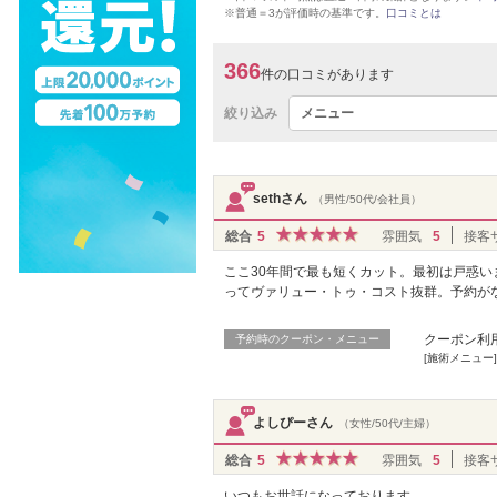
※普通＝3が評価時の基準です。
口コミとは
366
件の口コミがあります
絞り込み
メニュー
sethさん
（男性/50代/会社員）
総合
5
雰囲気
5
接客
ここ30年間で最も短くカット。最初は戸惑
ってヴァリュー・トゥ・コスト抜群。予約が
クーポン利
予約時のクーポン・メニュー
[施術メニュー
よしぴーさん
（女性/50代/主婦）
総合
5
雰囲気
5
接客
いつもお世話になっております。