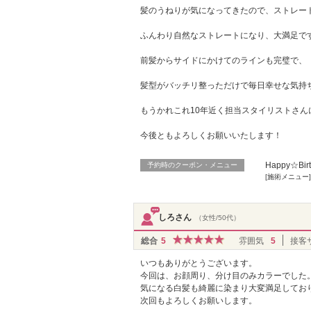
髪のうねりが気になってきたので、ストレー
ふんわり自然なストレートになり、大満足で
前髪からサイドにかけてのラインも完璧で、
髪型がバッチリ整っただけで毎日幸せな気持
もうかれこれ10年近く担当スタイリストさ
今後ともよろしくお願いいたします！
Happy☆Bi
予約時のクーポン・メニュー
[施術メニュー]
しろさん
（女性/50代）
総合
5
雰囲気
5
接客
いつもありがとうございます。
今回は、お顔周り、分け目のみカラーでした
気になる白髪も綺麗に染まり大変満足してお
次回もよろしくお願いします。