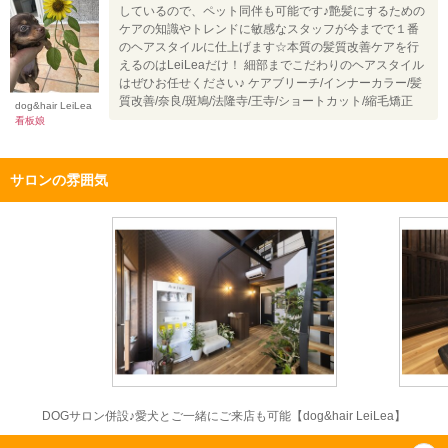
しているので、ペット同伴も可能です♪艶髪にするための
ケアの知識やトレンドに敏感なスタッフが今までで１番
のヘアスタイルに仕上げます☆本質の髪質改善ケアを行
えるのはLeiLeaだけ！ 細部までこだわりのヘアスタイル
はぜひお任せください♪ ケアブリーチ/インナーカラー/髪
質改善/奈良/斑鳩/法隆寺/王寺/ショートカット/縮毛矯正
dog&hair LeiLea
看板娘
サロンの雰囲気
DOGサロン併設♪愛犬とご一緒にご来店も可能【dog&hair LeiLea】