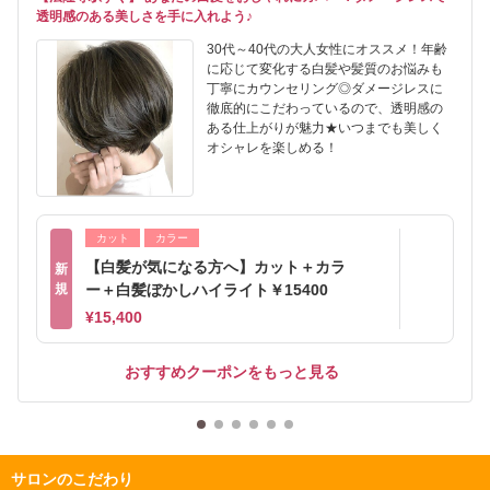
透明感のある美しさを手に入れよう♪
30代～40代の大人女性にオススメ！年齢
に応じて変化する白髪や髪質のお悩みも
丁寧にカウンセリング◎ダメージレスに
徹底的にこだわっているので、透明感の
ある仕上がりが魅力★いつまでも美しく
オシャレを楽しめる！
カット
カラー
【白髪が気になる方へ】カット＋カラ
新
規
ー＋白髪ぼかしハイライト￥15400
¥15,400
おすすめクーポンをもっと見る
サロンのこだわり