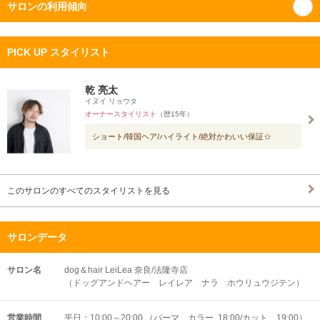
サロンの利用傾向
PICK UP スタイリスト
乾 亮太
イヌイ リョウタ
オーナースタイリスト
（歴15年）
ショート/韓国ヘア/ハイライト/絶対かわいい保証☆
このサロンのすべてのスタイリストを見る
サロンデータ
サロン名
dog＆hair LeiLea 奈良/法隆寺店
（ドッグアンドヘアー レイレア ナラ ホウリュウジテン）
営業時間
平日：10:00～20:00 （パーマ、カラー 18:00/カット 19:00）