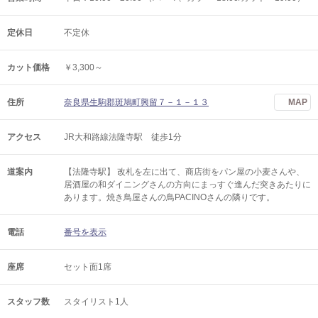
定休日
不定休
カット価格
￥3,300～
住所
奈良県生駒郡斑鳩町興留７－１－１３
MAP
アクセス
JR大和路線法隆寺駅 徒歩1分
道案内
【法隆寺駅】 改札を左に出て、商店街をパン屋の小麦さんや、
居酒屋の和ダイニングさんの方向にまっすぐ進んだ突きあたりに
あります。焼き鳥屋さんの鳥PACINOさんの隣りです。
電話
番号を表示
座席
セット面1席
スタッフ数
スタイリスト1人