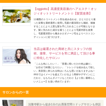
【oggiotto】高濃度美容液のヘアエステ！オッ
ジィオットトリートメント☆【髪質改善】
11種類のトリートメント剤を組み合わせ、ひとりひとり違
った栄養を適材適所に使用し毛髪の最深部から補給、補修
することにより上質な髪を手に入れることが可能となりま
す。髪に失われた成分を補うことにより毛髪内部を改善
し、毛髪最深部から働きかけダメージ毛をよりベストコン
ディションに近づけます。
当店は厳選された商材と共にスタッフの技
術、接客、サービスを常に満足して頂ける事
に特化したサロン♪
「こんな色にしたい！」「普通に暗いだけの色は嫌だ」
「お任せで綺麗になりたい」「トレンドを組み込んで欲し
い」美容室に来られる時はいろんな思いがありますよね！
IRISではイメージを超えていけるよう商材やデザインにこ
だわり、もちろんダメージもこだわり【より良い素晴らし
いメニュー】を追い求めています♪
サロンからの一言
法隆寺駅から徒歩1分のお洒落空間☆ドッグサロンも併設