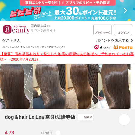
国内最大級の
サロン予約サイト
ブックマーク
ログイン
ゲストさん
ポイントを表示する
ポイントが1%たまる！
ポイントはサロン予約でつかえる！
【重要】熊本県熊本地方で発生した地震の影響のある地域へご予約されているお客
様へ（2026年7月28日）
dog＆hair LeiLea 奈良/法隆寺店
MAP
4.73
（376件）