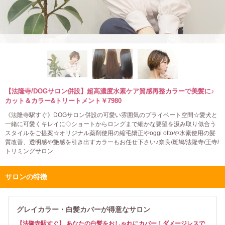
【法隆寺/DOGサロン併設】超高濃度水素ケア質感再整カラーで美髪に♪
カット＆カラー&トリートメント￥7980
《法隆寺駅すぐ》DOGサロン併設の可愛い雰囲気のプライベート空間☆愛犬と
一緒に可愛くキレイに◇ショートからロングまで細かな要望を汲み取り似合う
スタイルをご提案☆オリジナル薬剤使用の縮毛矯正やoggi ottoや水素使用の髪
質改善、透明感や艶感を引き出すカラーもお任せ下さい♪奈良/斑鳩/法隆寺/王寺/
トリミングサロン
サロンの特徴
グレイカラー・白髪カバーが得意なサロン
【法隆寺駅すぐ】 あなたの白髪をおしゃれにカバー！ダメージレスで