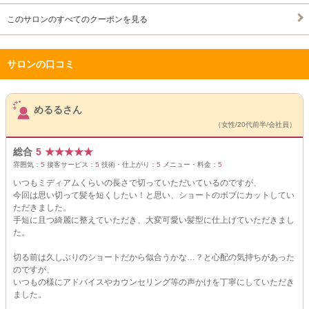
このサロンのすべてのクーポンを見る
サロンの口コミ
サロンPick Up
めるるさん
（女性/20代前半/会社員）
総合
5
★
★
★
★
★
雰囲気：
5
接客サービス：
5
技術・仕上がり：
5
メニュー・料金：
5
いつもミディアムくらいの長さで切っていただいているのですが、
今回は思い切って髪を短くしたい！と思い、ショートのボブにカットしてい
ただきました。
手短に且つ綺麗に整えていただき、大変可愛い髪型に仕上げていただきまし
た。
切る前は久しぶりのショートだから似合うかな…？と心配の気持ちがあった
のですが、
いつもの様にアドバイスやカウンセリング等の声かけを丁寧にしていただき
ました。