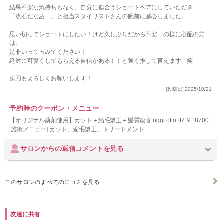
結果不安な気持ちもなく、自分に似合うショートヘアにしていただき
「流石だなあ…」と担当スタイリストさんの腕前に感心しました。
思い切ってショートにしたい！けど久しぶりだから不安…の様に心配の方
は、
是非いってっみてください！
絶対に可愛くしてもらえる自信がある！！と強く推して言えます！笑
次回もよろしくお願いします！
[投稿日] 2025/10/21
予約時のクーポン・メニュー
【オリジナル薬剤使用】カット＋縮毛矯正＋髪質改善 oggi ottoTR ￥18700
[施術メニュー] カット、縮毛矯正、トリートメント
サロンからの返信コメントを見る
このサロンのすべての口コミを見る
友達に共有