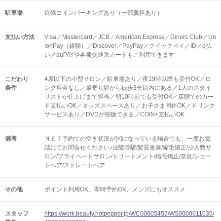
駐車場
近隣コインパーキングあり（一部負担あり）
支払い方法
Visa／Mastercard／JCB／American Express／Diners Club／Un
ionPay（銀聯）／Discover／PayPay／クイックペイ／ID／d払
い／auPAYや各種交通系カードもご利用できます
こだわり
4席以下の小型サロン／駐車場あり／夜19時以降も受付OK／ロ
条件
ング料金なし／最寄り駅から徒歩3分以内にある／1人のスタイ
リストが仕上げまで担当／朝10時前でも受付OK／店頭でのカー
ド支払いOK／キッズスペースあり／お子さま同伴OK／ドリンク
サービスあり／DVDが視聴できる／COIN+支払いOK
備考
ＮＥＴ予約での空き状況が[×]になっている場合でも、一度お電
話にてお問合せください♪法隆寺駅/髪質改善/縮毛矯正/少人数サ
ロン/プライベートサロン/トリートメント/縮毛矯正/奈良/ショー
トヘア/ストレートヘア
その他
ポイント利用OK
即時予約OK
メンズにもオススメ
スタッフ
https://work.beauty.hotpepper.jp/WC00005455/WS0000011035/