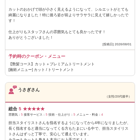
カットのおかげで頭が小さく見えるようになって、シルエットがとても
綺麗になりました！特に後ろ姿が前よりサラサラに見えて嬉しかったで
す！
仕上がりもスタッフさんの雰囲気もとても良かったです！
ありがとうございました！
[投稿日] 2026/08/01
予約時のクーポン・メニュー
【艶髪コース】カット＋プレミアムトリートメント
[施術メニュー] カット / トリートメント
うさぎさん
（女性/20代後半）
総合
5
★
★
★
★
★
雰囲気：
5
接客サービス：
5
技術・仕上がり：
5
メニュー・料金：
4
担当スタイリストさんを指名するようになってから4年になりましたが、
長く指名すると適当になってくる方もたまにいる中で、担当スタイリス
トさんはずっと丁寧で、安心して通えています。
カラーもカットも巻きも本当にお上手です！！