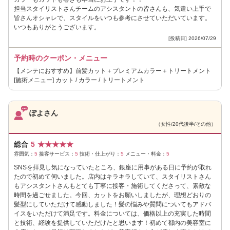
担当スタイリストさんチームのアシスタントの皆さんも、気遣い上手で
皆さんオシャレで、スタイルをいつも参考にさせていただいています。
いつもありがとうございます。
[投稿日] 2026/07/29
予約時のクーポン・メニュー
【メンテにおすすめ】前髪カット＋プレミアムカラー＋トリートメント
[施術メニュー] カット / カラー / トリートメント
ぽよさん
（女性/20代後半/その他）
総合
5
★
★
★
★
★
雰囲気：
5
接客サービス：
5
技術・仕上がり：
5
メニュー・料金：
5
SNSを拝見し気になっていたところ、銀座に用事がある日に予約が取れ
たので初めて伺いました。店内はキラキラしていて、スタイリストさん
もアシスタントさんもとても丁寧に接客・施術してくださって、素敵な
時間を過ごせました。今回、カットをお願いしましたが、理想どおりの
髪型にしていただけて感動しました！髪の悩みや質問についてもアドバ
イスをいただけて満足です。料金については、価格以上の充実した時間
と技術、経験を提供していただけたと思います！初めて都内の美容室に