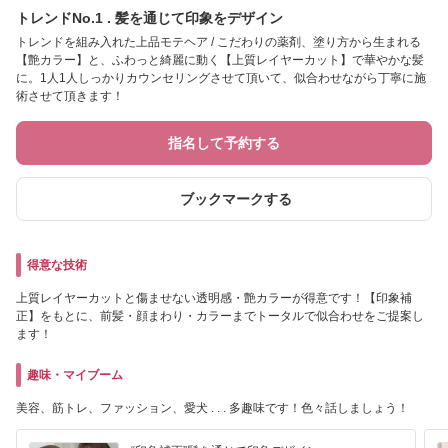
トレンドNo.1 . 髪を通じて印象をデザイン
トレンドを組み入れた上品モテヘア / こだわりの薬剤、塗り方から生まれる
【艶カラー】と、ふわっと綺麗に動く【上質レイヤーカット】で華やかな髪
に。1人1人しっかりカウンセリングさせて頂いて、似合わせながら丁寧に施
術させて頂きます！
指名して予約する
ブックマークする
得意な技術
上質レイヤーカットと傷ませない透明感・艶カラーが得意です！【印象補
正】をもとに、前髪・顔まわり・カラーまでトータルで似合わせをご提案し
ます！
趣味・マイブーム
美容、筋トレ、ファッション、愛犬 . . . 多趣味です！色々話しましょう！