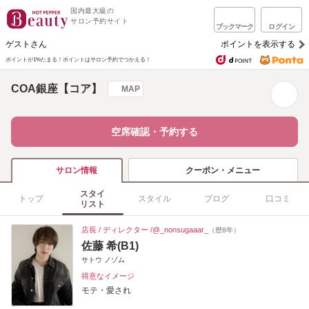
国内最大級の
サロン予約サイト
ブックマーク
ログイン
ゲストさん
ポイントを表示する
ポイントが1%たまる！
ポイントはサロン予約でつかえる！
COA銀座【コア】
MAP
空席確認・予約する
クーポン・メニュー
サロン情報
スタイ
トップ
スタイル
ブログ
口コミ
リスト
店長 / ディレクター /@_nonsugaaar_
（歴8年）
佐藤 希(B1)
サトウ ノゾム
得意なイメージ
モテ・愛され