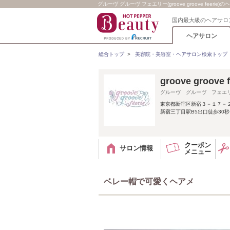
グルーヴ グルーヴ フェエリー(groove groove feeri
国内最大級のヘアサロ
ヘアサロン
総合トップ
>
美容院・美容室・ヘアサロン検索トップ
groove gro
グルーヴ グルーヴ フェエ
東京都新宿区新宿３－１７－
新宿三丁目駅B5出口徒歩30秒
クーポン
サロン情報
メニュー
ベレー帽で可愛くヘアメ