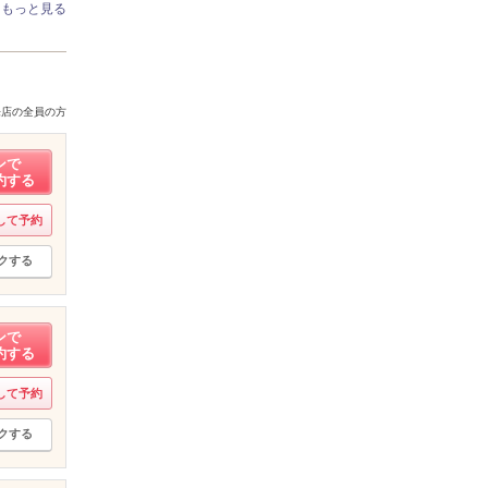
もっと見る
来店の全員の方
ンで
約する
して予約
クする
ンで
約する
して予約
クする