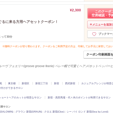
¥2,300
このクーポ
空席確認・予
ぐるに来る方用ヘアセットクーポン！
メニューを追加
ブックマー
って30分
※随時クーポンが切り替わります。クーポンをご利用予定の方は、印刷してお手元に保管してお
クーポン印刷画面
ーヴ フェエリー(groove groove feerie) ベレー帽で可愛くヘアメ/ホットペッパ
苑
東京都
新宿区
新宿三丁目
新宿
西武新宿
カジュアルアレンジが得意
着付けができるサロン
ショートヘアのカットが得意なサロン
新宿・高田馬場・代々木のポイントが利用できるサロン
)の近隣サロン
ALOWIN)
|
グラウン 新宿(GRAUN)
|
クロエ 新宿(Cloe)
|
シー バイ ロンド 新宿(Sea by Lond)