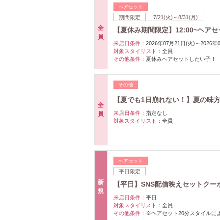
ヘアセット
期間限定
7/21(火)～8/31(月)
全
【夏休み期間限定】12:00~ヘア
員
来店日条件：
2026年07月21日(火)～2026年
対象スタイリスト：
全員
その他条件：
夏休みヘアセットしたい子！
その他
【夏でも1日崩れない！】夏の味
全
来店日条件：
指定なし
員
対象スタイリスト：
全員
ヘアセット
平日限定
新
【平日】SNS配信映えセットクー
規
来店日条件：
平日
対象スタイリスト：
全員
その他条件：
※ヘアセット20分スタイルによ