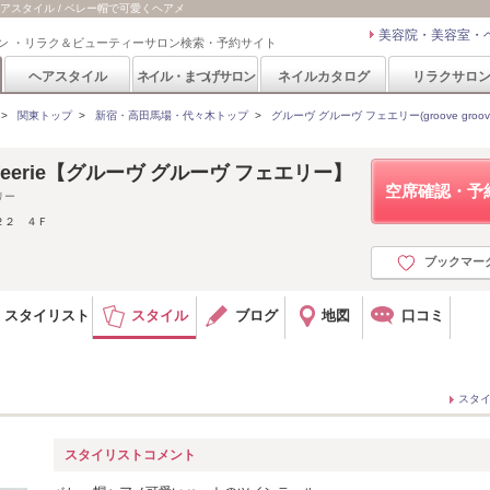
e)のヘアスタイル / ベレー帽で可愛くヘアメ
美容院・美容室・
ン ・リラク＆ビューティーサロン検索・予約サイト
ヘアスタイル
ネイル・まつげサロン
ネイルカタログ
リラクサロ
>
関東トップ
>
新宿・高田馬場・代々木トップ
>
グルーヴ グルーヴ フェエリー(groove groove f
ove feerie【グルーヴ グルーヴ フェエリー】
空席確認・予
リー
２２ ４Ｆ
ブックマー
スタイリスト
スタイル
ブログ
地図
口コミ
スタ
スタイリストコメント