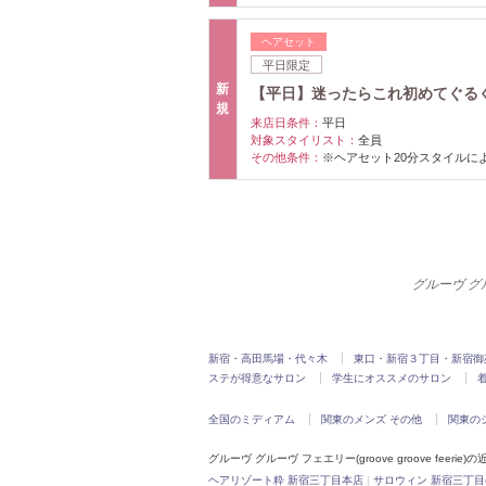
ヘアセット
平日限定
新
【平日】迷ったらこれ初めてぐる
規
来店日条件：
平日
対象スタイリスト：
全員
その他条件：
※ヘアセット20分スタイルによ
グルーヴ グル
新宿・高田馬場・代々木
東口・新宿３丁目・新宿御
ステが得意なサロン
学生にオススメのサロン
全国のミディアム
関東のメンズ その他
関東の
グルーヴ グルーヴ フェエリー(groove groove feerie
ヘアリゾート粋 新宿三丁目本店
|
サロウィン 新宿三丁目(S