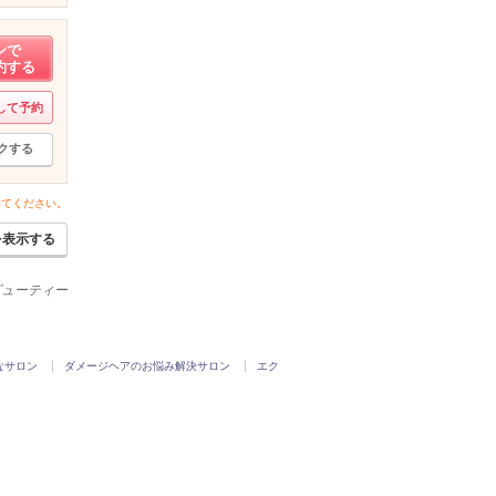
ンで
約する
して予約
クする
いてください。
を表示する
ービューティー
なサロン
ダメージヘアのお悩み解決サロン
エク