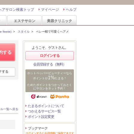
ヘアサロン検索トップ
マイページ
ヘルプ
ン
エステサロン
美容クリニック
eerie)
>
スタイル
>
ベレー帽で可愛くヘアメ
ようこそ、ゲストさん。
約する
ログインする
会員登録する（無料）
クする
ホットペッパービューティーなら
1%
ポイントが
たまる！
ためたポイントをつかっておとく
にサロンをネット予約！
たまるポイントについて
イル一覧へ戻る
つかえるサービス一覧
ポイント設定変更
ブックマーク
ログインすると会員情報に保存できます