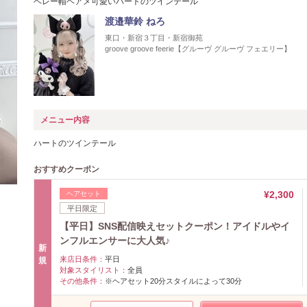
ベレー帽ヘアメ可愛いハートのツインテール
渡邉華鈴 ねろ
東口・新宿３丁目・新宿御苑
groove groove feerie【グルーヴ グルーヴ フェエリー】
メニュー内容
ハートのツインテール
おすすめクーポン
¥2,300
ヘアセット
平日限定
【平日】SNS配信映えセットクーポン！アイドルやイ
ンフルエンサーに大人気♪
新
来店日条件：
平日
規
対象スタイリスト：
全員
その他条件：
※ヘアセット20分スタイルによって30分