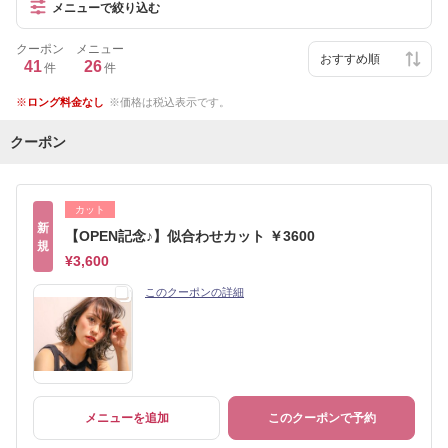
メニューで絞り込む
クーポン
メニュー
41
26
件
件
ロング料金なし
価格は税込表示です。
クーポン
カット
新
【OPEN記念♪】似合わせカット ￥3600
規
¥3,600
このクーポンの詳細
メニューを追加
このクーポンで予約