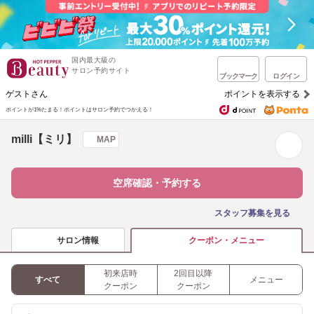
国内最大級の
サロン予約サイト
ブックマーク
ログイン
ゲストさん
ポイントを表示する
ポイントが1%たまる！
ポイントはサロン予約でつかえる！
milli【ミリ】
MAP
空席確認・予約する
スタッフ募集を見る
サロン情報
クーポン・メニュー
初来店時
2回目以降
すべて
メニュー
クーポン
クーポン