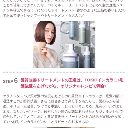
どんどん少なくなっていきます。今までのトリートメントは近い成分を入れる
ことで補修してきましたが、バイカルテトリートメントは初めて髪に直接シス
チンを補充できるようになったトリートメント♪香水のような上品な香りも人気
でお家で使うシャンプーやトリートメントも大人気☆
6
髪質改善トリートメントの王道は、TOKIOインカラミ♪毛
STEP
髪強度をあげながら、オリジナルレシピで調合♪
ケラチンタンパク質が髪の強度をあげるのに重要☆インカラミは、毛髪内部に
浸透する力が特許技術、さらに結合させて高分子をもたらし、髪の芯から補
強。ボリューム改善、ツヤつる手触り、しっとりまとまる、最高レベルのまと
まり。なりたいイメージ、改善したい髪の状態にあわせたオリジナルレシピで
調合していくことで、満足する髪質改善トリートメントの結果を実感♪色々試し
てやっぱりインカラミがいい！とリピートされる方も◎