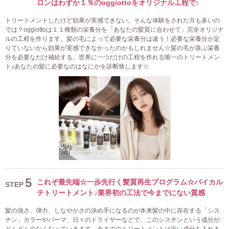
ロンはわずか１％のoggiottoをオリジナル工程で♪
トリートメントしたけど効果が実感できない。そんな体験をされた方も多いの
では？oggiottoは１１種類の栄養分を「あなたの髪質に合わせて」完全オリジナ
ルの工程を作ります。髪の毛によって必要な栄養分は違う！必要な栄養分が足
りていないから効果が実感できなかったのかもしれません☆髪の毛が喜ぶ栄養
分を必要なだけ補給する。世界に一つだけの工程を作れる唯一のトリートメン
ト♪あなたの髪に必要なのはなにかを診断致します☆
5
これぞ最先端☆一歩先行く髪質再生プログラム☆バイカル
STEP
テトリートメント♪業界初の工法で今までにない質感
髪の強さ、弾力、しなやかさの決め手になるのが本来髪の中に存在する「シス
チン」カラーやパーマ、日々のドライヤーなどで、このシスチンという成分が