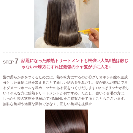
7
話題になった酸熱トリートメントも根強い人気!!熱は敵じ
STEP
ゃない☆味方にすれば最強のツヤ髪が手に入る♪
髪の柔らかさをつくるためには、熱を味方にするのが◎グリオキシル酸を主成
分とした薬剤に熱を加えることで新しい結合を生みだし、髪が傷んだ時にでき
るダメージホールを埋め、ツヤのある髪をつくりだします♪やっぱりツヤが欲し
い！そんな方は酸熱トリートメントがおすすめ。ただし、強いくせ毛の方は、
しっかり髪の状態を見極めて別MENUをご提案させて頂くこともございます。
無駄な施術や過度な期待ではなく、正しい施術を提供☆