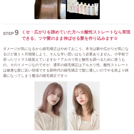
9
くせ・広がりを諦めていた方へ☆酸性ストレートなら実現
STEP
できる、ツヤ髪のまま伸ばせる髪を作り込みます☆
ダメージが気になるから縮毛矯正はやめておこう。本当は癖や広がりが気にな
るけど後１ヶ月我慢しよう。そんな辛い思いはもう必要ありません。小学校で
習ったリトマス紙覚えていますか？アルカリ性と酸性を調べるために使うも
の。そのイメージなのですが、通常の縮毛矯正はアルカリ性。酸性ストレート
は健康な髪に近い領域でする新時代の縮毛矯正で髪に優しいのでやる前より綺
麗になってしまう魔法の縮毛矯正です☆