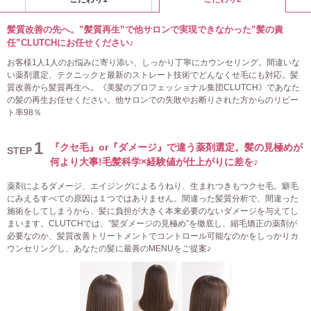
髪質改善の先へ。”髪質再生”で他サロンで実現できなかった”髪の責
任”CLUTCHにお任せください♪
お客様1人1人のお悩みに寄り添い、しっかり丁寧にカウンセリング。間違いな
い薬剤選定、テクニックと最新のストレート技術でどんなくせ毛にも対応。髪
質改善から髪質再生へ。《美髪のプロフェッショナル集団CLUTCH》であなた
の髪の再生お任せください。他サロンでの失敗やお断りされた方からのリピー
ト率98％
1
『クセ毛』or『ダメージ』で違う薬剤選定。髪の見極めが
STEP
何より大事!毛髪科学×経験値が仕上がりに差を♪
薬剤によるダメージ、エイジングによるうねり、生まれつきもつクセ毛。癖毛
にみえるすべての原因は１つではありません。間違った髪質分析で、間違った
施術をしてしまうから、髪に負担が大きく本来必要のないダメージを与えてし
まいます。CLUTCHでは、”髪ダメージの見極め”を徹底し、縮毛矯正の薬剤が
必要なのか、髪質改善トリートメントでコントロール可能なのかをしっかりカ
ウンセリングし、あなたの髪に最善のMENUをご提案♪