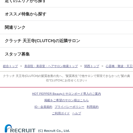
近くのエリアから探す
オススメ特集から探す
関連リンク
クラッチ 天王寺(CLUTCH)の近隣サロン
スタッフ募集
総合トップ
美容院・美容室・ヘアサロン検索トップ
関西トップ
心斎橋・難波・天王
クラッチ 天王寺(CLUTCH)の髪質改善の先へ。”髪質再生”で他サロンで実現できなかった”髪の責
任”CLUTCHにお任せください♪
HOT PEPPER Beautyとサロンボード導入のご案内
掲載をご希望のサロン様はこちら
ID・会員規約
プライバシーポリシー
利用規約
ご利用ガイド
ヘルプ