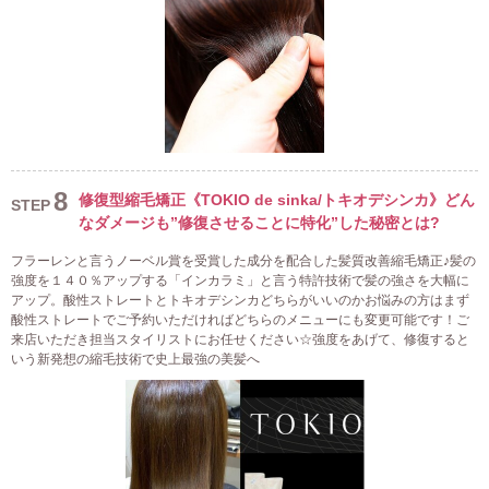
8
修復型縮毛矯正《TOKIO de sinka/トキオデシンカ》どん
STEP
なダメージも”修復させることに特化”した秘密とは?
フラーレンと言うノーベル賞を受賞した成分を配合した髪質改善縮毛矯正♪髪の
強度を１４０％アップする「インカラミ」と言う特許技術で髪の強さを大幅に
アップ。酸性ストレートとトキオデシンカどちらがいいのかお悩みの方はまず
酸性ストレートでご予約いただければどちらのメニューにも変更可能です！ご
来店いただき担当スタイリストにお任せください☆強度をあげて、修復すると
いう新発想の縮毛技術で史上最強の美髪へ