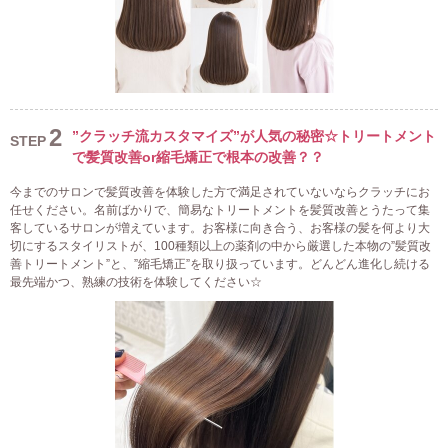
2
”クラッチ流カスタマイズ”が人気の秘密☆トリートメント
STEP
で髪質改善or縮毛矯正で根本の改善？？
今までのサロンで髪質改善を体験した方で満足されていないならクラッチにお
任せください。名前ばかりで、簡易なトリートメントを髪質改善とうたって集
客しているサロンが増えています。お客様に向き合う、お客様の髪を何より大
切にするスタイリストが、100種類以上の薬剤の中から厳選した本物の”髪質改
善トリートメント”と、”縮毛矯正”を取り扱っています。どんどん進化し続ける
最先端かつ、熟練の技術を体験してください☆