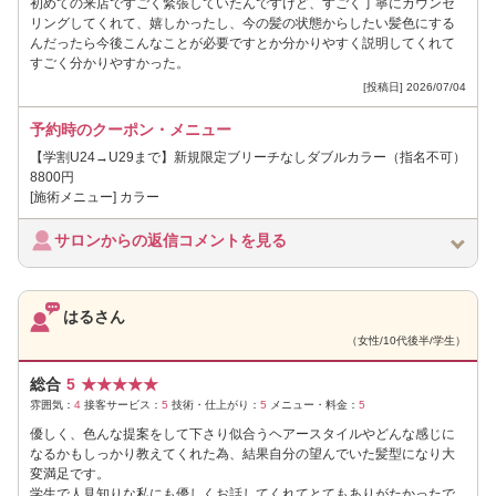
初めての来店ですごく緊張していたんですけど、すごく丁寧にカウンセ
リングしてくれて、嬉しかったし、今の髪の状態からしたい髪色にする
んだったら今後こんなことが必要ですとか分かりやすく説明してくれて
すごく分かりやすかった。
[投稿日] 2026/07/04
予約時のクーポン・メニュー
【学割U24→U29まで】新規限定ブリーチなしダブルカラー（指名不可）
8800円
[施術メニュー] カラー
サロンからの返信コメントを見る
はるさん
（女性/10代後半/学生）
総合
5
★
★
★
★
★
雰囲気：
4
接客サービス：
5
技術・仕上がり：
5
メニュー・料金：
5
優しく、色んな提案をして下さり似合うヘアースタイルやどんな感じに
なるかもしっかり教えてくれた為、結果自分の望んでいた髪型になり大
変満足です。
学生で人見知りな私にも優しくお話してくれてとてもありがたかったで