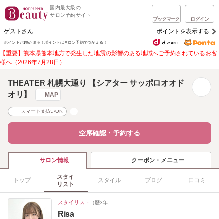
国内最大級の
サロン予約サイト
ブックマーク
ログイン
ゲストさん
ポイントを表示する
ポイントが1%たまる！
ポイントはサロン予約でつかえる！
【重要】熊本県熊本地方で発生した地震の影響のある地域へご予約されているお客
様へ（2026年7月28日）
THEATER 札幌大通り 【シアター サッポロオオド
オリ】
MAP
スマート支払いOK
空席確認・予約する
クーポン・メニュー
サロン情報
スタイ
トップ
スタイル
ブログ
口コミ
リスト
スタイリスト
（歴3年）
Risa