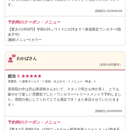
す。
[投稿日] 2026/06/28
予約時のクーポン・メニュー
【驚きの1650円】学割U24→ワイドにU29まで！新規限定ワンカラー(指
名不可)
[施術メニュー] カラー
わかばさん
（女性/10代後半）
総合
5
★
★
★
★
★
雰囲気：
5
接客サービス：
5
技術・仕上がり：
5
メニュー・料金：
5
美容院の中は沢山美容師さんがいて、スタッフ同士も仲が良く、とても
賑やかで楽しい雰囲気でした！ワンカラー+トリートメントで予約しまし
た。理想の色にしてくれてとても満足です！また来店させていただきま
す！
[投稿日] 2026/05/05
予約時のクーポン・メニュー
【驚きの】学割U24→U29ワンカラー＋髪質改善トリートメント(指名不