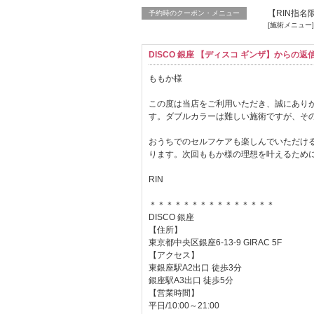
【RIN指
予約時のクーポン・メニュー
[施術メニュー]
DISCO 銀座 【ディスコ ギンザ】からの返
ももか様
この度は当店をご利用いただき、誠にあり
す。ダブルカラーは難しい施術ですが、そ
おうちでのセルフケアも楽しんでいただけ
ります。次回ももか様の理想を叶えるため
RIN
＊＊＊＊＊＊＊＊＊＊＊＊＊＊＊
DISCO 銀座
【住所】
東京都中央区銀座6-13-9 GIRAC 5F
【アクセス】
東銀座駅A2出口 徒歩3分
銀座駅A3出口 徒歩5分
【営業時間】
平日/10:00～21:00