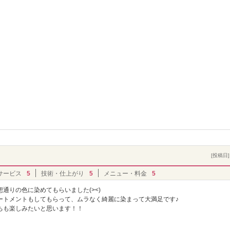
[投稿日] 
サービス
5
技術・仕上がり
5
メニュー・料金
5
通りの色に染めてもらいました(><)
ートメントもしてもらって、ムラなく綺麗に染まって大満足です♪
ちも楽しみたいと思います！！