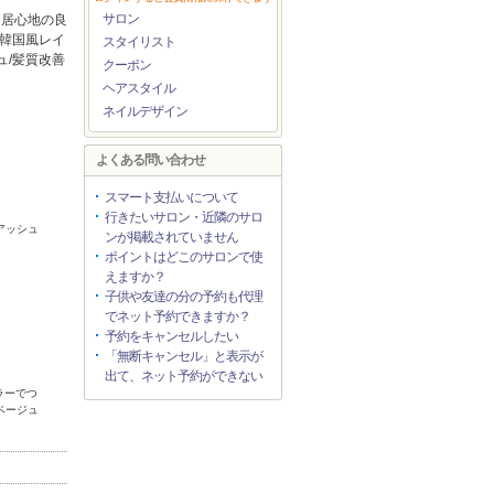
サロン
、居心地の良
/韓国風レイ
スタイリスト
ュ/髪質改善
クーポン
ヘアスタイル
ネイルデザイン
よくある問い合わせ
スマート支払いについて
行きたいサロン・近隣のサロ
アッシュ
ンが掲載されていません
ポイントはどこのサロンで使
えますか？
子供や友達の分の予約も代理
でネット予約できますか？
予約をキャンセルしたい
「無断キャンセル」と表示が
出て、ネット予約ができない
2026年11月
ラーでつ
ベージュ
日
月
火
水
木
金
土
1
2
3
4
5
6
7