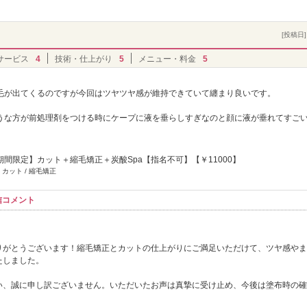
[投稿日] 
サービス
4
技術・仕上がり
5
メニュー・料金
5
毛が出てくるのですが今回はツヤツヤ感が維持できていて纏まり良いです。
うな方が前処理剤をつける時にケープに液を垂らしすぎなのと顔に液が垂れてすご
で期間限定】カット＋縮毛矯正＋炭酸Spa【指名不可】【￥11000】
 カット / 縮毛矯正
信コメント
りがとうございます！縮毛矯正とカットの仕上がりにご満足いただけて、ツヤ感やま
たしました。
い、誠に申し訳ございません。いただいたお声は真摯に受け止め、今後は塗布時の確