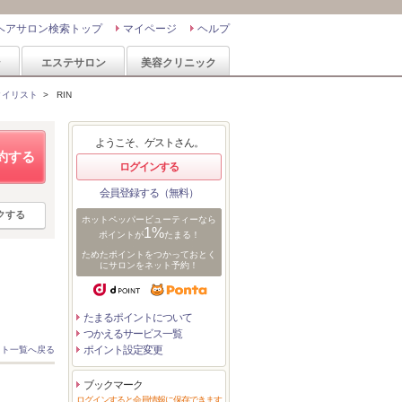
ヘアサロン検索トップ
マイページ
ヘルプ
ン
エステサロン
美容クリニック
タイリスト
>
RIN
ようこそ、ゲストさん。
約する
ログインする
会員登録する（無料）
クする
ホットペッパービューティーなら
1%
ポイントが
たまる！
ためたポイントをつかっておとく
にサロンをネット予約！
たまるポイントについて
つかえるサービス一覧
ポイント設定変更
スト一覧へ戻る
ブックマーク
ログインすると会員情報に保存できます