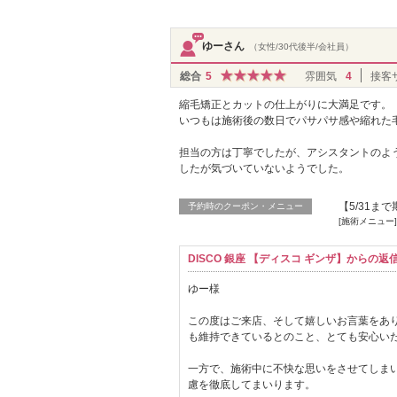
ゆーさん
（女性/30代後半/会社員）
総合
5
雰囲気
4
接客
縮毛矯正とカットの仕上がりに大満足です。
いつもは施術後の数日でパサパサ感や縮れた
担当の方は丁寧でしたが、アシスタントのよ
したが気づいていないようでした。
【5/31ま
予約時のクーポン・メニュー
[施術メニュー]
DISCO 銀座 【ディスコ ギンザ】からの返
ゆー様
この度はご来店、そして嬉しいお言葉をあ
も維持できているとのこと、とても安心い
一方で、施術中に不快な思いをさせてしま
慮を徹底してまいります。