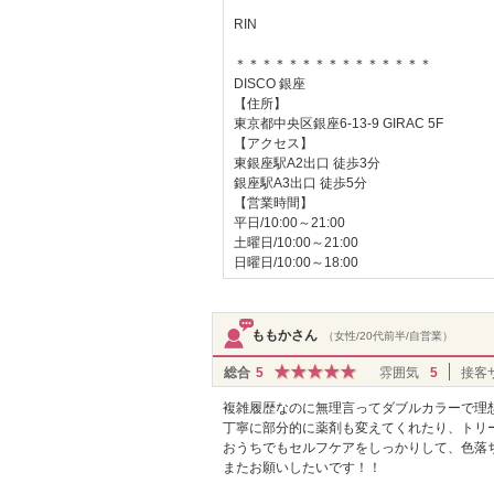
RIN
＊＊＊＊＊＊＊＊＊＊＊＊＊＊＊
DISCO 銀座
【住所】
東京都中央区銀座6-13-9 GIRAC 5F
【アクセス】
東銀座駅A2出口 徒歩3分
銀座駅A3出口 徒歩5分
【営業時間】
平日/10:00～21:00
土曜日/10:00～21:00
日曜日/10:00～18:00
ももかさん
（女性/20代前半/自営業）
総合
5
雰囲気
5
接客
複雑履歴なのに無理言ってダブルカラーで理想
丁寧に部分的に薬剤も変えてくれたり、トリ
おうちでもセルフケアをしっかりして、色落
またお願いしたいです！！