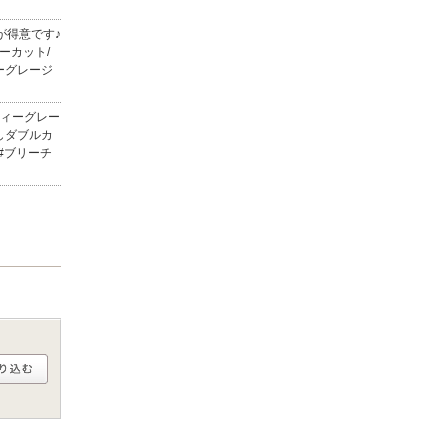
8
9
10
11
12
13
14
が得意です♪
15
16
17
18
19
20
21
ーカット/
ーグレージ
22
23
24
25
26
27
28
ティーグレー
29
30
しダブルカ
#ブリーチ