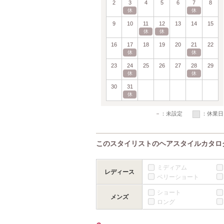
2
3
4
5
6
7
8
休
休
9
10
11
12
13
14
15
休
休
16
17
18
19
20
21
22
休
休
23
24
25
26
27
28
29
休
休
30
31
休
－
：未設定
：休業日
このスタイリストのヘアスタイルカタロ
ミディアム
レディース
ベリーショート
ショート
メンズ
ロング