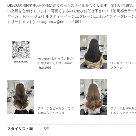
DISCOのRINです♪お客様に寄り添ったスタイルをつくります！楽しい雰囲気
い空気を心がけています！可愛くするのでぜひお任せ下さい！【透明感カラー
ヤーカット/ベージュ/ミルクティーベージュ/グレージュ/ミルクティーグレージ
トリートメント】Instagram→@rin_hair1091
Instagramもやっているの
でぜひ見てください♪@rin
ワンカラーで作る
_hair1091
ブラウン
2026年9月
2026年10月
ブリーチなしWカラーで作
ブリーチありWカ
る赤みなしベージュ
くるミルクティー
日
月
火
水
木
金
土
日
月
火
水
木
金
土
1
2
3
4
5
1
2
3
スタイリスト歴
3年
休