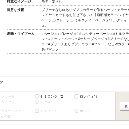
得意なイメージ
モテ・愛され
6
7
8
9
10
11
12
4
5
6
7
8
9
10
休
休
得意な技術
ブリーチなしorありダブルカラーで作るベージュカラー
13
14
15
16
17
18
19
11
12
13
14
15
16
17
レイヤーカットもお任せ下さい！【透明感カラー/レイヤ
休
休
ベージュ/グレージュ/ミルクティーベージュ/ミルクティ
ュ】
20
21
22
23
24
25
26
18
19
20
21
22
23
24
休
休
趣味・マイブーム
#ベージュ#グレージュ#ミルクティーベージュ#ミルク
27
28
29
30
25
26
27
28
29
30
31
ジュ#アッシュベージュ#オリーブベージュ#ブリーチな
休
ラー#ブリーチありダブルカラー#ブリーチなしWカラー
ありWカラー
グ
ショート
セミロング
（2）
ロング
（4）
ヘアセット
ミセス
ベリーショート
ミディアム
ボウズ
その他