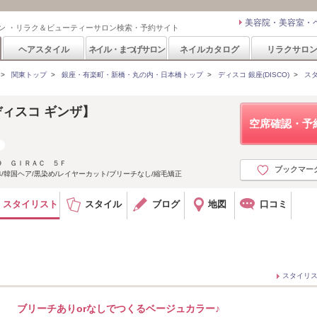
美容院・美容室・
ン ・リラク＆ビューティーサロン検索・予約サイト
ヘアスタイル
ネイル・まつげサロン
ネイルカタログ
リラクサロ
>
関東トップ
>
銀座・有楽町・新橋・丸の内・日本橋トップ
>
ディスコ 銀座(DISCO)
>
ス
【ディスコ ギンザ】
空席確認・予
９ ＧＩＲＡＣ ５Ｆ
ブックマー
4/韓国ヘア/黒染め/レイヤーカット/ブリーチなし/縮毛矯正
スタイリスト
スタイル
ブログ
地図
口コミ
スタイリ
ブリーチありorなしでつくるベージュカラー♪