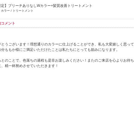
名限定】ブリーチありなしWカラー+髪質改善トリートメント
 カラー / トリートメント
信コメント
がとうございます！理想通りのカラーに仕上げることができ、私も大変嬉しく思って
の分ももか様にご満足いただけたことは私たちにとっても励みになります。
るとのことで、色落ちの過程も是非お楽しみください！またのご来店を心よりお待ち
に、精一杯努めさせていただきます！