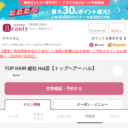
国内最大級の
サロン予約サイト
ブックマーク
ログイン
ゲストさん
ポイントを表示する
ポイントが1%たまる！
ポイントはサロン予約でつかえる！
【重要】熊本県熊本地方で発生した地震の影響のある地域へご予約されているお客
様へ（2026年7月28日）
TOP HAIR 総社 Hal店【トップヘアー ハル】
MAP
空席確認・予約する
クーポン・メニュー
サロン情報
スタイ
トップ
スタイル
ブログ
口コミ
リスト