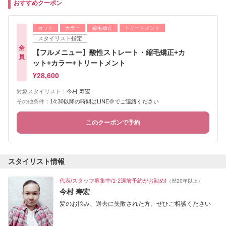
おすすめクーポン
カット
カラー
縮毛矯正
トリートメント
スタイリスト指定
全
【フルメニュー】酸性ストレート・縮毛矯正+カ
員
ット+カラー+トリートメント
¥28,600
対象スタイリスト：
今村 寿宏
その他条件：
14:30以降の時間はLINE＠でご連絡ください
このクーポンで予約
スタイリスト情報
代表/スタッフ募集中/1-2週前予約がお勧め!
（歴20年以上）
今村 寿宏
髪のお悩み、過去に失敗された方、ぜひご相談ください