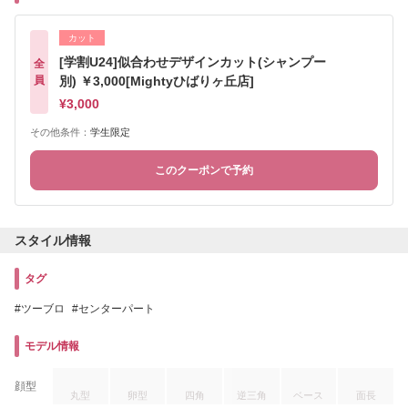
カット
[学割U24]似合わせデザインカット(シャンプー
全
員
別) ￥3,000[Mightyひばりヶ丘店]
¥3,000
その他条件：
学生限定
このクーポンで予約
スタイル情報
タグ
ツーブロ
センターパート
モデル情報
顔型
丸型
卵型
四角
逆三角
ベース
面長