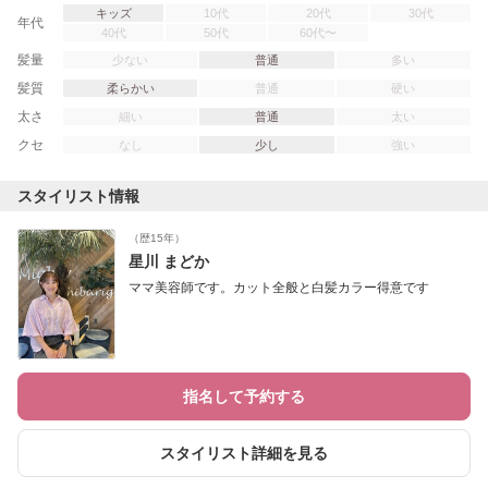
キッズ
10代
20代
30代
年代
40代
50代
60代〜
髪量
少ない
普通
多い
髪質
柔らかい
普通
硬い
太さ
細い
普通
太い
クセ
なし
少し
強い
スタイリスト情報
（歴15年）
星川 まどか
ママ美容師です。カット全般と白髪カラー得意です
指名して予約する
スタイリスト詳細を見る