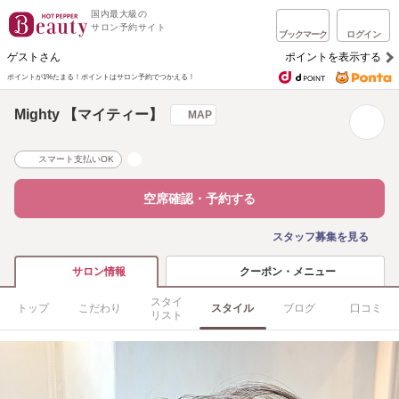
国内最大級の
サロン予約サイト
ブックマーク
ログイン
ゲストさん
ポイントを表示する
ポイントが1%たまる！
ポイントはサロン予約でつかえる！
Mighty 【マイティー】
MAP
スマート支払いOK
空席確認・予約する
スタッフ募集を見る
クーポン・メニュー
サロン情報
スタイ
トップ
こだわり
スタイル
ブログ
口コミ
リスト