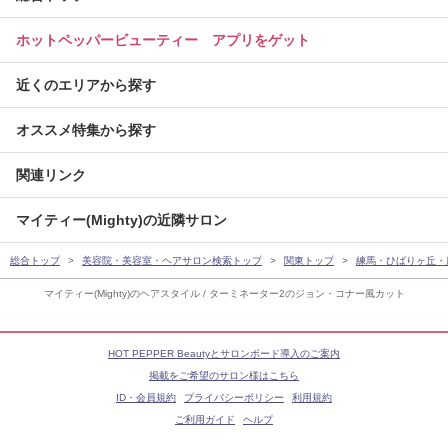
ホットペッパービューティー アプリをゲット
近くのエリアから探す
オススメ特集から探す
関連リンク
マイティー(Mighty)の近隣サロン
総合トップ
美容院・美容室・ヘアサロン検索トップ
関東トップ
練馬・ひばりヶ丘・
マイティー(Mighty)のヘアスタイル / ターミネーター2のジョン・コナー風カット
HOT PEPPER Beautyとサロンボード導入のご案内
掲載をご希望のサロン様はこちら
ID・会員規約
プライバシーポリシー
利用規約
ご利用ガイド
ヘルプ