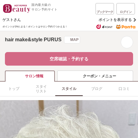
国内最大級の
サロン予約サイト
ブックマーク
ログイン
ゲストさん
ポイントを表示する
ポイントが1%たまる！
ポイントはサロン予約でつかえる！
hair make&style PURUS
MAP
空席確認・予約する
クーポン・メニュー
サロン情報
スタイ
トップ
スタイル
ブログ
口コミ
リスト