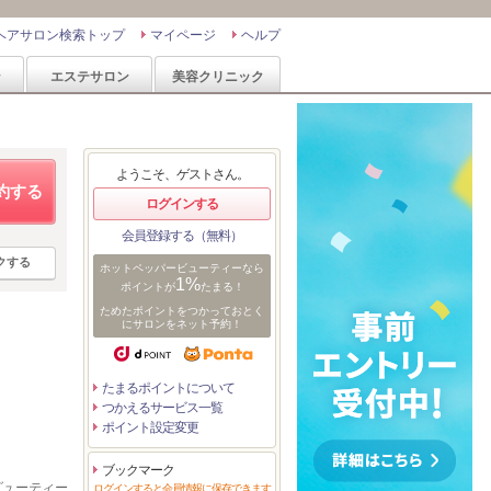
ヘアサロン検索トップ
マイページ
ヘルプ
ン
エステサロン
美容クリニック
ようこそ、ゲストさん。
約する
ログインする
会員登録する（無料）
クする
ホットペッパービューティーなら
1%
ポイントが
たまる！
ためたポイントをつかっておとく
にサロンをネット予約！
たまるポイントについて
つかえるサービス一覧
ポイント設定変更
ブックマーク
ービューティー
ログインすると会員情報に保存できます