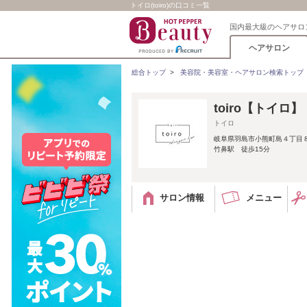
トイロ(toiro)の口コミ一覧
国内最大級のヘアサロ
ヘアサロン
総合トップ
>
美容院・美容室・ヘアサロン検索トップ
toiro【トイロ】
トイロ
岐阜県羽島市小熊町島４丁目
竹鼻駅 徒歩15分
サロン情報
メニュー