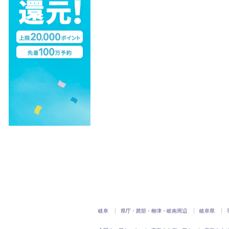
岐阜
県庁・茜部・柳津・岐南周辺
岐阜県