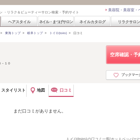
美容院・美容室・
ン ・リラク＆ビューティーサロン検索・予約サイト
ヘアスタイル
ネイル・まつげサロン
ネイルカタログ
リラクサロ
>
東海トップ
>
岐阜トップ
>
トイロ(toiro)
>
口コミ
空席確認・予
８－１０
ブックマー
スタイリスト
地図
口コミ
まだ口コミがありません。
トイロ(toiro)の口コミ一覧/ホットペッパ