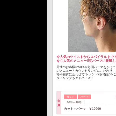
今人気のツイストからスパイラルまで
髪の状態を見ながら理想の仕上がりを
を◇人気のメニュー!!初パーマに挑戦
レートで、まっすぐ過ぎない自然なス
男性のお客様の50%が毎回パーマをかけて
最先端縮毛矯正技術であるオイルストレー
のメニュー＊カウンセリングにこだわり、
正でビビり毛やブリーチ毛などダメージが
格や髪質に合わせて”トレンド×お洒落”を
今まで同時に使えなくてあきらめてた方に
タイリングもアドバイス！
朝のお手入れも時短に！
縮毛矯正
トリートメント
カット
パーマ
10時～18時
全
全
10時～18時
員
【進化版縮毛矯正】オイルストレー
員
カット＋パーマ ￥10000
波トリートメント￥21000