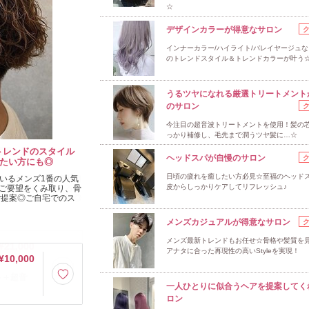
☆
デザインカラーが得意なサロン
インナーカラー/ハイライト/バレイヤージュ
のトレンドスタイル＆トレンドカラーが叶う
うるツヤになれる厳選トリートメント
のサロン
今注目の超音波トリートメントを使用！髪の
っかり補修し、毛先まで潤うツヤ髪に…☆
トレンドのスタイル
実現！髪質改善スト
ヘッドスパが自慢のサロン
したい方にも◎
トレートに☆
日頃の疲れを癒したい方必見☆至福のヘッド
いるメンズ1番の人気
トを利用しての縮毛矯
皮からしっかりケアしてリフレッシュ♪
ご要望をくみ取り、骨
ある毛髪にも使える。
ご提案◎ご自宅でのス
も希望が持てる技術◎
メンズカジュアルが得意なサロン
メンズ最新トレンドもお任せ☆骨格や髪質を
¥21,000
アナタに合った再現性の高いStyleを実現！
¥10,000
ト＋超音
一人ひとりに似合うヘアを提案してく
ロン