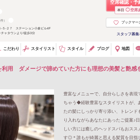
空席確認・予
◯
空席
本日
4件）
ブックマー
-５-２７ ステーション小倉ビル4F
チャタウンより/徒歩3分
スタッフ募集
こだわり
スタイリスト
スタイル
ブログ
地図
を利用 ダメージで諦めていた方にも理想の美髪と艶感
豊富なメニューで、自分らしさを表現
ちゃう◆経験豊富なスタイリストが、
たの髪にしっかり寄り添い、トレンド
り入れながらあなたにあったご提案♪
しい方には癒しのヘッドスパもおスス
す◎＊誰もが綺麗と思える髪質を目指