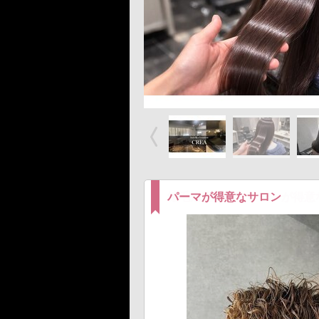
パーマが得意なサロン
縮毛矯正・ストレートが得意