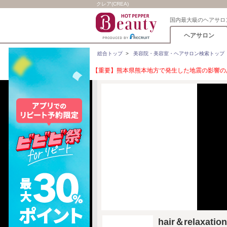
クレア(CREA)
国内最大級のヘアサロ
ヘアサロン
総合トップ
>
美容院・美容室・ヘアサロン検索トップ
【重要】熊本県熊本地方で発生した地震の影響のあ
hair＆relaxa