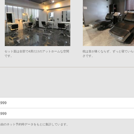
セット面は全部で4席だけのアットホームな空間
枕は首が痛くならず、ずっと寝ていら
です。
さです。
,999
,999
uty経由のネット予約時データをもとに集計しています。