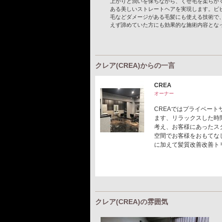
上がりと潤いを保ちながら、くせ毛を柔らか
ある美しいストレートヘアを実現します。ビ
毛などダメージがある毛髪にも使える技術で
えず諦めていた方にも効果的な施術内容とな
クレア(CREA)からの一言
CREA
オーナー
CREAではプライベー
ます、リラックスした時
考え、お客様にあったス
空間でお客様をおもてな
に加えて髪質改善改善ト
クレア(CREA)の雰囲気