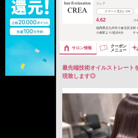
クレア
スマート支払いOK
4.62
（9
福岡県北九州市小倉北区京町４
小倉駅より/徒歩4分 チャ
クーポン
サロン情報
メニュー
最先端技術オイルストレート
現致します◎