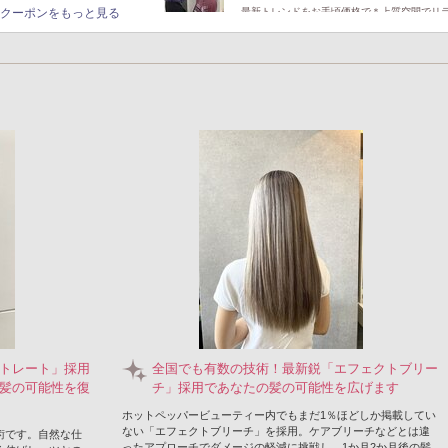
クーポンをもっと見る
クーポンをもっと見る
最新トレンドをお手頃価格で＊上質空間でリ
しながら、あなたの“理想”を叶える実力派Salo
トレート」採用
全国でも有数の技術！最新鋭「エフェクトブリー
髪の可能性を復
チ」採用であなたの髪の可能性を広げます
ホットペッパービューティー内でもまだ1％ほどしか掲載してい
ない「エフェクトブリーチ」を採用。ケアブリーチなどとは違
術です。自然な仕
ったアプローチでダメージの軽減に挑戦し、1か月2か月後の髪