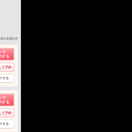
来店の全員の方
ンで
約する
して予約
クする
ンで
約する
して予約
クする