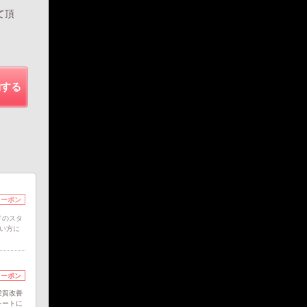
て頂
約する
クーポン
ドのスタ
たい方に
クーポン
髪質改善
レートに