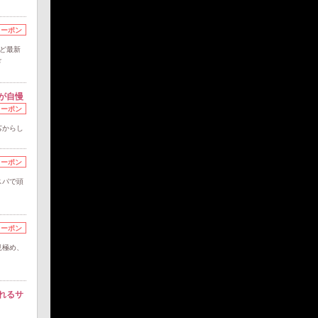
クーポン
など最新
☆
が自慢
クーポン
芯からし
クーポン
スパで頭
クーポン
見極め、
れるサ