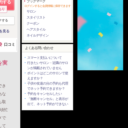
ブックマーク
約する
ログインすると会員情報に保存できます
あり
サロン
スタイリスト
クする
クーポン
ヘアスタイル
を見る
ネイルデザイン
口コミ
よくある問い合わせ
スマート支払いについて
を実
行きたいサロン・近隣のサロ
ンが掲載されていません
ポイントはどこのサロンで使
えますか？
子供や友達の分の予約も代理
でき
でネット予約できますか？
あな
予約をキャンセルしたい
「無断キャンセル」と表示が
も取
出て、ネット予約ができない
日頃忙
メで
して