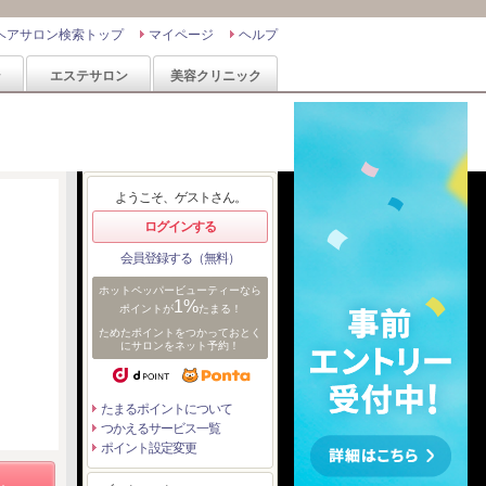
ヘアサロン検索トップ
マイページ
ヘルプ
ン
エステサロン
美容クリニック
ようこそ、ゲストさん。
ログインする
会員登録する（無料）
ホットペッパービューティーなら
1%
ポイントが
たまる！
ためたポイントをつかっておとく
にサロンをネット予約！
たまるポイントについて
つかえるサービス一覧
ポイント設定変更