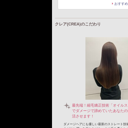
おすすめ
おすすめ
クレア(CREA)のこだわり
最先端！縮毛矯正技術「オイルス
でダメージで諦めていたあなたの
活させます！
ダメージヘアにも優しい最新のストレート技