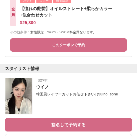
カット
カラー
縮毛矯正
【憧れの艶髪】オイルストレート+柔らかカラー
全
員
+似合わせカット
¥25,300
その他条件：
女性限定 Yuumi・Shizue料金異なります。
このクーポンで予約
スタイリスト情報
（歴5年）
ウイノ
韓国風レイヤーカットお任せ下さい♪@uino_sone
指名して予約する