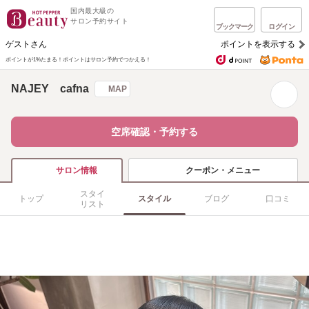
国内最大級の
サロン予約サイト
ブックマーク
ログイン
ゲストさん
ポイントを表示する
ポイントが1%たまる！
ポイントはサロン予約でつかえる！
NAJEY cafna
MAP
空席確認・予約する
クーポン・メニュー
サロン情報
スタイ
トップ
スタイル
ブログ
口コミ
リスト