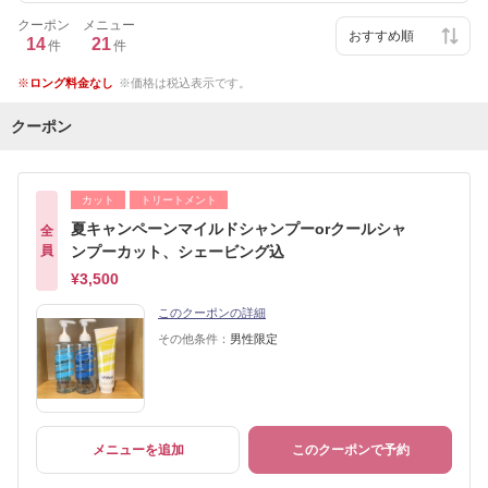
クーポン
メニュー
14
21
件
件
ロング料金なし
価格は税込表示です。
クーポン
カット
トリートメント
夏キャンペーンマイルドシャンプーorクールシャ
全
員
ンプーカット、シェービング込
¥3,500
このクーポンの詳細
その他条件：
男性限定
メニューを追加
このクーポンで予約