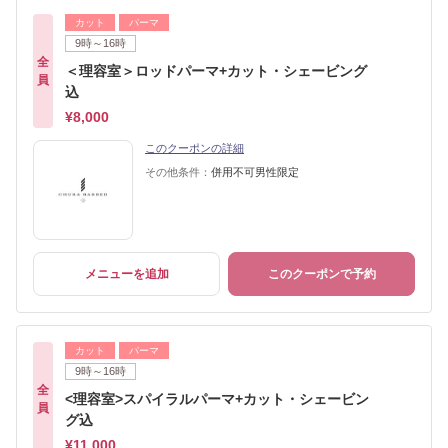
カット
パーマ
9時～16時
全
＜理容室＞ロッドパーマ+カット・シェービング
員
込
¥8,000
このクーポンの詳細
その他条件：
併用不可男性限定
メニューを追加
このクーポンで予約
カット
パーマ
9時～16時
全
<理容室>スパイラルパーマ+カット・シェービン
員
グ込
¥11,000