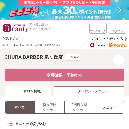
国内最大級の
サロン予約サイト
ブックマーク
ログイン
ゲストさん
ポイントを表示する
ポイントが1%たまる！
ポイントはサロン予約でつかえる！
CHURA BARBER 泉ヶ丘店
MAP
空席確認・予約する
サロン情報
クーポン・メニュー
初来店時
2回目以降
すべて
メニュー
クーポン
クーポン
メニューで絞り込む