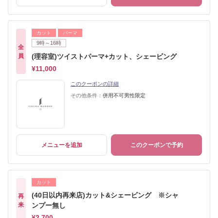
カット
パーマ
9時～16時
全
員
(理容室)ツイストパーマ+カット、シェービング
¥11,000
このクーポンの詳細
その他条件：
併用不可男性限定
メニューを追加
このクーポンで予約
カット
(40日以内再来店)カット&シェービング ※シャ
再
来
ンプー無し
¥2,700