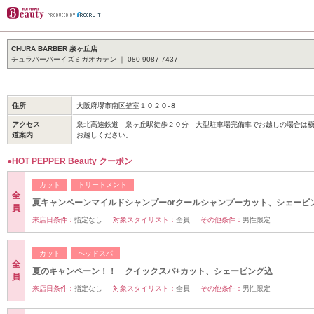
CHURA BARBER 泉ヶ丘店
チュラバーバーイズミガオカテン ｜ 080-9087-7437
住所
大阪府堺市南区釜室１０２０-８
アクセス
泉北高速鉄道 泉ヶ丘駅徒歩２０分 大型駐車場完備車でお越しの場合は
道案内
お越しください。
●HOT PEPPER Beauty クーポン
カット
トリートメント
全
夏キャンペーンマイルドシャンプーorクールシャンプーカット、シェービ
員
来店日条件：
指定なし
対象スタイリスト：
全員
その他条件：
男性限定
カット
ヘッドスパ
全
夏のキャンペーン！！ クイックスパ+カット、シェービング込
員
来店日条件：
指定なし
対象スタイリスト：
全員
その他条件：
男性限定