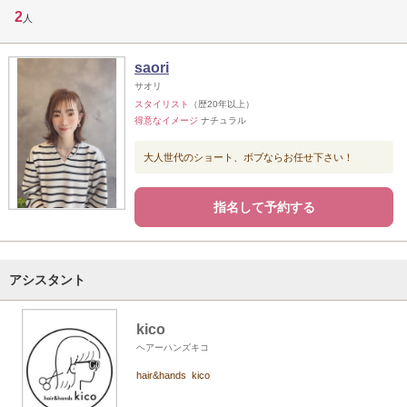
2
人
saori
サオリ
スタイリスト
（歴20年以上）
得意なイメージ
ナチュラル
大人世代のショート、ボブならお任せ下さい！
指名して予約する
アシスタント
kico
ヘアーハンズキコ
hair&hands kico