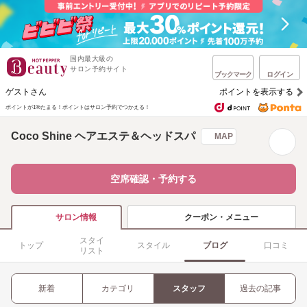
国内最大級の
サロン予約サイト
ブックマーク
ログイン
ゲストさん
ポイントを表示する
ポイントが1%たまる！
ポイントはサロン予約でつかえる！
Coco Shine ヘアエステ＆ヘッドスパ
MAP
空席確認・予約する
クーポン・メニュー
サロン情報
スタイ
トップ
スタイル
ブログ
口コミ
リスト
新着
カテゴリ
スタッフ
過去の記事