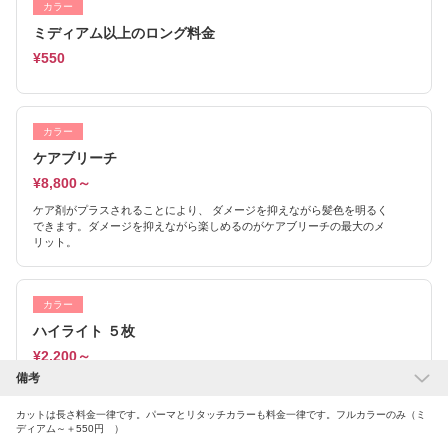
カラー
ミディアム以上のロング料金
¥550
カラー
ケアブリーチ
¥8,800～
ケア剤がプラスされることにより、 ダメージを抑えながら髪色を明るく
できます。ダメージを抑えながら楽しめるのがケアブリーチの最大のメ
リット。
カラー
ハイライト ５枚
¥2,200～
備考
表面のみハイライト
カットは長さ料金一律です。パーマとリタッチカラーも料金一律です。フルカラーのみ（ミ
ディアム～＋550円 ）
カラー