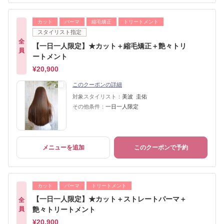
カット
パーマ
縮毛矯正
トリートメント
スタイリスト指定
全
【一日一人限定】★カット＋縮毛矯正＋艶々トリ
員
ートメント
¥20,900
このクーポンの詳細
対象スタイリスト：
美波 圭佑
その他条件：
一日一人限定
メニューを追加
このクーポンで予約
カット
パーマ
トリートメント
【一日一人限定】★カット＋ストレートパーマ＋
全
員
艶々トリートメント
¥20,900