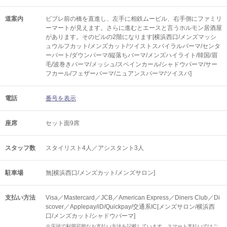
道案内
ビブレ前の橋を直進し、左手に相鉄ムービル、右手側にファミリ
ーマートが見えます。さらに進むとエースと言うホルモン居酒屋
があります。そのビルの2階になります[横浜西口/メンズマッシ
ュウルフカット/メンズカット/ツイストスパイラルパーマ/センタ
ーパート/ダウンパーマ/縦落ちパーマ/メンズハイライト/韓国/眉
毛/波巻きパーマ/メッシュ/スペインカール/シャドウパーマ/サー
フカール/フェザーパーマ/ニュアンスパーマ/ツイスパ]
電話
番号を表示
座席
セット面9席
スタッフ数
スタイリスト4人／アシスタント3人
駐車場
無[横浜西口/メンズカット/メンズサロン]
支払い方法
Visa／Mastercard／JCB／American Express／Diners Club／Di
scover／Applepay/iD/Quickpay/交通系IC[メンズサロン/横浜西
口/メンズカット/シャドウパーマ]
※店頭で利用可能なお支払い方法を記載しています。スマート支払いではご