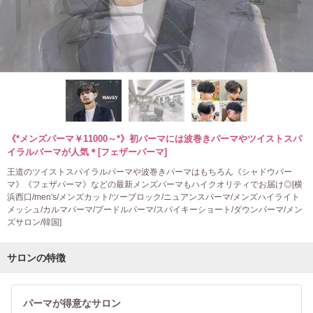
《*メンズパーマ￥11000～*》初パーマには波巻きパーマやツイストスパ
イラルパーマが人気＊[フェザーパーマ]
王道のツイストスパイラルパーマや波巻きパーマはもちろん《シャドウパー
マ》《フェザパーマ》などの最新メンズパーマもハイクオリティでお届け◎[横
浜西口/men's/メンズカット/ツーブロック/ニュアンスパーマ/メンズハイライト
メッシュ/カルマパーマ/プードルパーマ/スパイキーショート/ダウンパーマ/メン
ズサロン/韓国]
サロンの特徴
パーマが得意なサロン