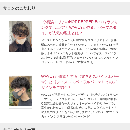
サロンのこだわり
《*横浜エリアのHOT PEPPER Beautyランキ
ングでも上位*》WAVEYが作る、パーマスタ
イルが人気の理由とは？
メンズサロンだからこそ経験豊富なスタイリストが、お客
様にあったご提案をさせていただいています＊WAVEYが得
意とするメンズパーマスタイル、その人気の理由をご紹介
致します＊[メンズカット/波巻きパーマ/ツイストスパイラ
ルパーマ/19時以降/眉毛/フェード/マッシュウルフカット/ス
ペインカール/プードルパーマ/横浜西口]
WAVEYが得意とする《波巻きスパイラルパー
マ》と《ツイストスパイラルパーマ》そのデ
ザインをご紹介＊
WAVEYが得意とするパーマデザイン《波巻きスパイラルパ
ーマ》と《ツイストスパイラルパーマ》は、お客様の骨格
や髪質に合わせた一人ひとりオーダーメイドのパーマで、
学生から社会人まで幅広い世代に人気のスタイルです＊そ
の人気のスタイルをご紹介致します＊(メンズパーマ/ウルフ
カット/メンズサロン/センターパート)
サロンからの一言