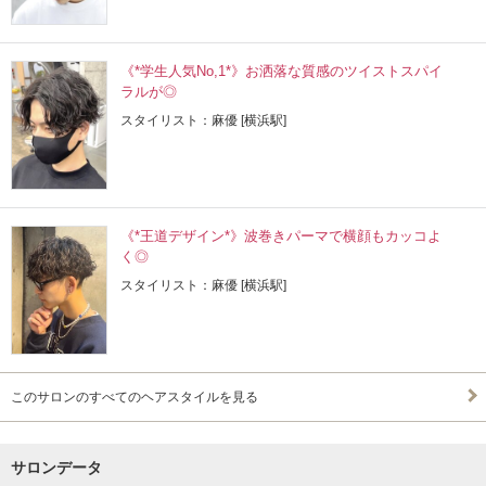
《*学生人気No,1*》お洒落な質感のツイストスパイ
ラルが◎
スタイリスト：麻優 [横浜駅]
《*王道デザイン*》波巻きパーマで横顔もカッコよ
く◎
スタイリスト：麻優 [横浜駅]
このサロンのすべてのヘアスタイルを見る
サロンデータ