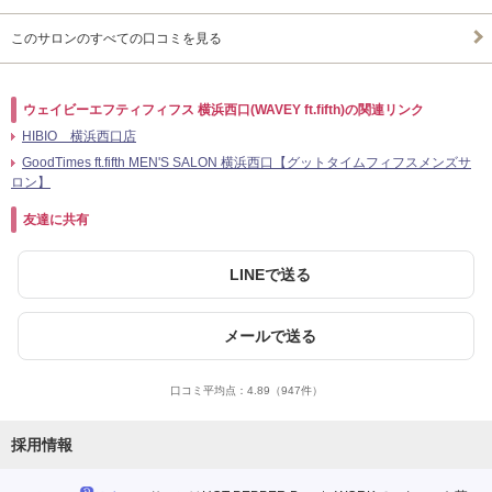
このサロンのすべての口コミを見る
ウェイビーエフティフィフス 横浜西口(WAVEY ft.fifth)の関連リンク
HIBIO 横浜西口店
GoodTimes ft.fifth MEN'S SALON 横浜西口【グットタイムフィフスメンズサ
ロン】
友達に共有
LINEで送る
メールで送る
口コミ平均点：
4.89
（947件）
採用情報