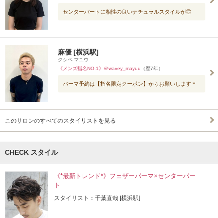
センターパートに相性の良いナチュラルスタイルが◎
麻優 [横浜駅]
クシベ マユウ
《メンズ指名NO.1》＠wavey_mayuu
（歴7年）
パーマ予約は【指名限定クーポン】からお願いします＊
このサロンのすべてのスタイリストを見る
CHECK スタイル
《*最新トレンド*》フェザーパーマ×センターパー
ト
スタイリスト：千葉直哉 [横浜駅]