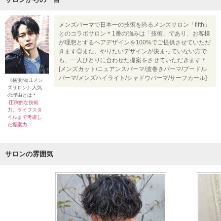
メンズパーマで日本一の技術を誇るメンズサロン「fifth」
とのコラボサロン＊1番の強みは「技術」であり、お客様
が理想とするヘアデザインを100%でご提供させていただ
きます◎また、やりたいデザインが決まっていない方で
も、一人ひとりに合わせた提案をさせていただきます＊
[メンズカット/ニュアンスパーマ/波巻きパーマ/プードル
パーマ/メンズハイライト/シャドウパーマ/サーフカール]
《横浜No.1メン
ズサロン》人気
の理由とは＊
-圧倒的な技術
力、ライフスタ
イルまで考慮し
た提案力-
サロンの雰囲気