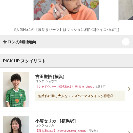
#人気No.1の【波巻きパーマ】はマッシュに相性◎[ツイスパ/眉毛]
サロンの利用傾向
PICK UP スタイリスト
吉田聖悟 [横浜]
ヨシダ ショウゴ
《シャドウパーマ指名No.1》@hibio_shogo
（歴4年）
無造作に動く大人なメンズパーマスタイルが得意◎
小浦セリカ ［横浜駅］
コウラ セリカ
【再来率No.1】@waveyft.fifth_serika
（歴7年）