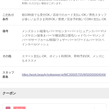
利用いただけない場合がございます。
こだわり
朝10時前でも受付OK／店頭でのカード支払いOK／男性スタッフ
条件
が多い／お子さま同伴OK／禁煙／完全予約制／COIN+支払いOK
備考
メンズカット/縦落ちパーマ/センターパート/ニュアンスパーマ/メ
ンズサロン/波巻きパーマ/横浜西口/眉毛/シャドウパーマ/メンズ
パーマ/サーフカール/韓国/フェザーパーマ/プードルパーマ/スペ
インカール/メッシュ
その他
スマート支払いOK
ポイント利用OK
即時予約OK
メンズに
もオススメ
スタッフ
https://work.beauty.hotpepper.jp/WC00005705/WS0000004049/
募集
クーポン
カット