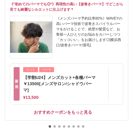
《*初めてのパーマでも◎*》再現性の高い【波巻きパーマ】でどこから
見ても綺麗なシルエットに仕上げます＊
《メンズパーマ予約比率80%》WAVEYの
高いパーマ技術で波巻きスパイラルパー
マをかけることで、絶壁や髪質など、お
客様一人ひとりのお悩みをカバーしつつ
「カッコいい」をお届けします◎[横浜西
口/波巻きパーマ/眉毛]
カット
パーマ
【学割U24】メンズカット+各種パーマ
新
￥13500[メンズサロン/シャドウパー
規
マ]
¥13,500
おすすめクーポンをもっと見る