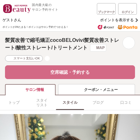
国内最大級の
サロン予約サイト
ブックマーク
ログイン
ゲストさん
ポイントを表示する
ポイントが1%たまる！
ポイントはサロン予約でつかえる！
髪質改善で縮毛矯正cocoBELOvivi髪質改善ストレ
ート/酸性ストレート/トリートメント
MAP
スマート支払いOK
空席確認・予約する
クーポン・メニュー
サロン情報
スタイ
トップ
スタイル
ブログ
口コミ
リスト