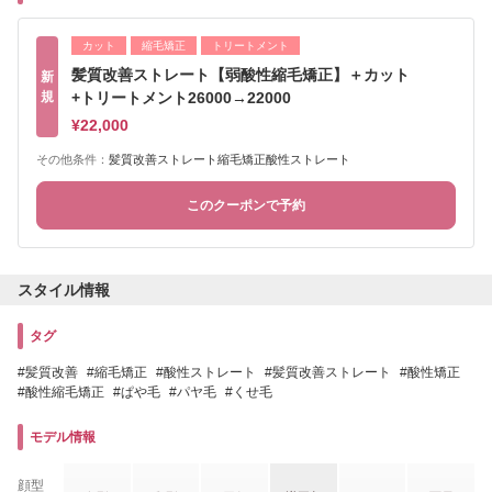
カット
縮毛矯正
トリートメント
髪質改善ストレート【弱酸性縮毛矯正】＋カット
新
規
+トリートメント26000→22000
¥22,000
その他条件：
髪質改善ストレート縮毛矯正酸性ストレート
このクーポンで予約
スタイル情報
タグ
髪質改善
縮毛矯正
酸性ストレート
髪質改善ストレート
酸性矯正
酸性縮毛矯正
ぱや毛
パヤ毛
くせ毛
モデル情報
顔型