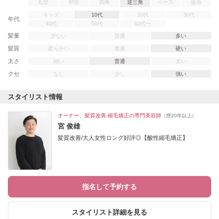
丸型
卵型
四角
逆三角
ベース
面長
キッズ
10代
20代
30代
年代
40代
50代
60代〜
髪量
少ない
普通
多い
髪質
柔らかい
普通
硬い
太さ
細い
普通
太い
クセ
なし
少し
強い
スタイリスト情報
オーナー、髪質改善 縮毛矯正の専門美容師
（歴20年以上）
宮 俊雄
髪質改善/大人女性ロング好評◎【酸性縮毛矯正】
指名して予約する
スタイリスト詳細を見る