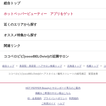
総合トップ
ホットペッパービューティー アプリをゲット
近くのエリアから探す
オススメ特集から探す
関連リンク
ココベロビビ(cocoBELOvivi)の近隣サロン
総合トップ
美容院・美容室・ヘアサロン検索トップ
北海道トップ
札幌トップ
コ
ココベロビビ(cocoBELOvivi)のヘアスタイル / 酸性ストレートの縮毛矯正 髪質改善
HOT PEPPER Beautyとサロンボード導入のご案内
掲載をご希望のサロン様はこちら
ID・会員規約
プライバシーポリシー
利用規約
ご利用ガイド
ヘルプ