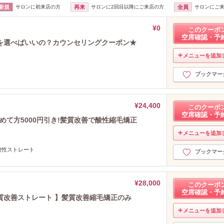
新規
サロンに初来店の方
再来
サロンに2回目以降にご来店の方
全員
サロンにご
¥0
このクーポ
空席確認・予
を選べばいいの？カウンセリングクーポン★
メニューを追加
ブックマー
¥24,400
このクーポ
空席確認・予
めて方5000円引き!髪質改善で酸性縮毛矯正
メニューを追加
酸性ストレート
ブックマー
¥28,000
このクーポ
空席確認・予
質改善ストレート 】髪質改善縮毛矯正のみ
メニューを追加