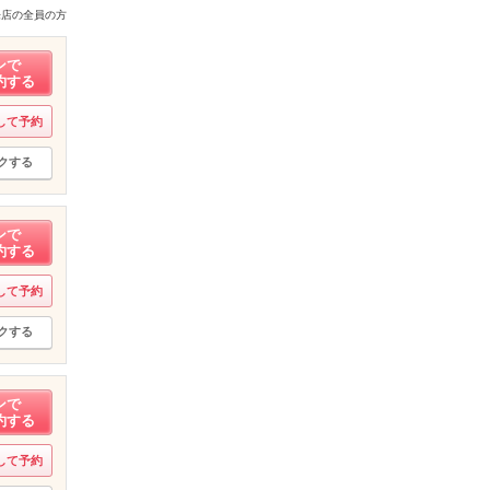
来店の全員の方
ンで
約する
して予約
クする
ンで
約する
して予約
クする
ンで
約する
して予約