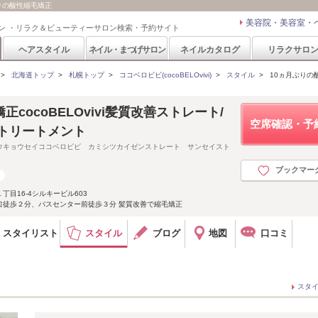
月ぶりの酸性縮毛矯正
美容院・美容室・
ン ・リラク＆ビューティーサロン検索・予約サイト
ヘアスタイル
ネイル・まつげサロン
ネイルカタログ
リラクサロ
>
北海道トップ
>
札幌トップ
>
ココベロビビ(cocoBELOvivi)
>
スタイル
>
10ヵ月ぶりの
cocoBELOvivi髪質改善ストレート/
空席確認・予
/トリートメント
ウキョウセイココベロビビ カミシツカイゼンストレート サンセイスト
ブックマー
目16-4シルキービル603
口徒歩２分、バスセンター前徒歩３分 髪質改善で縮毛矯正
スタイリスト
スタイル
ブログ
地図
口コミ
スタ