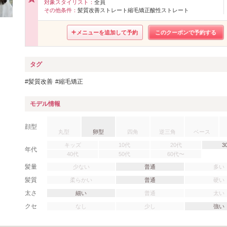
対象スタイリスト：
全員
その他条件：
髪質改善ストレート縮毛矯正酸性ストレート
メニューを追加して予約
このクーポンで予約する
タグ
髪質改善
縮毛矯正
モデル情報
顔型
丸型
卵型
四角
逆三角
ベース
キッズ
10代
20代
3
年代
40代
50代
60代〜
髪量
少ない
普通
多い
髪質
柔らかい
普通
硬い
太さ
細い
普通
太い
クセ
なし
少し
強い