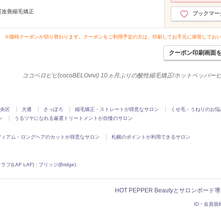
質改善縮毛矯正
ブックマー
※随時クーポンが切り替わります。クーポンをご利用予定の方は、印刷してお手元に保管してお
クーポン印刷画面
ココベロビビ(cocoBELOvivi) 10ヵ月ぶりの酸性縮毛矯正/ホットペッパ
央区
大通
さっぽろ
縮毛矯正・ストレートが得意なサロン
くせ毛・うねりのお悩
ン
うるツヤになれる厳選トリートメントが自慢のサロン
ディアム・ロングヘアのカットが得意なサロン
札幌のポイントが利用できるサロン
ラフ(LAF LAF)
|
ブリッジ(Bridge)
HOT PEPPER Beautyとサロンボー
ID・会員規