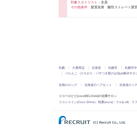
対象スタイリスト：
全員
その他条件：
髪質改善 酸性ストレート髪
札幌
大通周辺
北海道
札幌市
札幌市中
ぺたんこ・ひろがり・パサつき髪のお悩み解決サロ
全国のロング
北海道のヘアセット
北海道のミ
ココベロビビ(cocoBELOvivi)の近隣サロン
ココシャイン(Coco Shine)
|
桜夏(ouca)
|
ラル(Lull)
|
ラフ