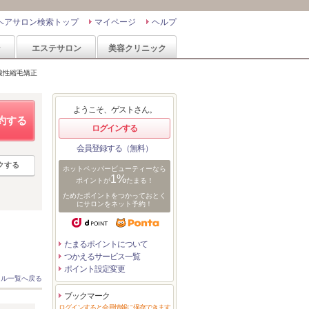
ヘアサロン検索トップ
マイページ
ヘルプ
ン
エステサロン
美容クリニック
酸性縮毛矯正
ようこそ、ゲストさん。
約する
ログインする
会員登録する（無料）
クする
ホットペッパービューティーなら
1%
ポイントが
たまる！
ためたポイントをつかっておとく
にサロンをネット予約！
たまるポイントについて
つかえるサービス一覧
ポイント設定変更
イル一覧へ戻る
ブックマーク
ログインすると会員情報に保存できます