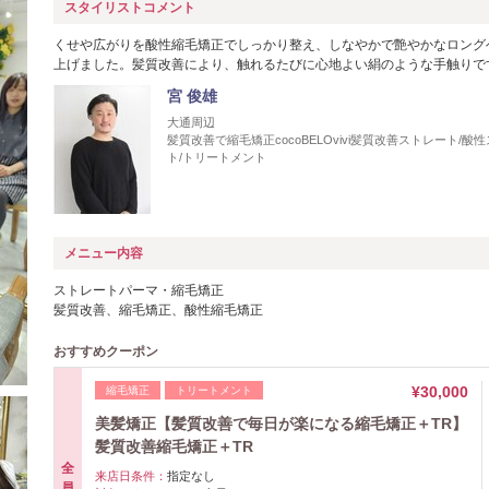
スタイリストコメント
くせや広がりを酸性縮毛矯正でしっかり整え、しなやかで艶やかなロング
上げました。髪質改善により、触れるたびに心地よい絹のような手触りで
宮 俊雄
大通周辺
髪質改善で縮毛矯正cocoBELOvivi髪質改善ストレート/酸
ト/トリートメント
メニュー内容
ストレートパーマ・縮毛矯正
髪質改善、縮毛矯正、酸性縮毛矯正
おすすめクーポン
¥30,000
縮毛矯正
トリートメント
美髪矯正【髪質改善で毎日が楽になる縮毛矯正＋TR】
髪質改善縮毛矯正＋TR
全
来店日条件：
指定なし
員