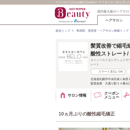
ココベロビビ(cocoBELOvivi)のヘアスタイル / 10ヵ
国内最大級のヘアサロ
ヘアサロン
総合トップ
>
美容院・美容室・ヘアサロン検索トップ
髪質改善で縮毛矯正
酸性ストレート
カミシツカイゼンデシュクモ
レート
スマート支払いOK
北海道札幌市中央区南１条西１丁
髪質改善 大通り駅３４番出
クーポン
サロン情報
メニュー
10ヵ月ぶりの酸性縮毛矯正