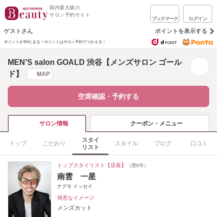
国内最大級の
サロン予約サイト
ブックマーク
ログイン
ゲストさん
ポイントを表示する
ポイントが1%たまる！
ポイントはサロン予約でつかえる！
MEN'S salon GOALD 渋谷【メンズサロン ゴール
ド】
MAP
空席確認・予約する
クーポン・メニュー
サロン情報
スタイ
トップ
こだわり
スタイル
ブログ
口コミ
リスト
トップスタイリスト【店長】
（歴8年）
南雲 一星
ナグモ イッセイ
得意なイメージ
メンズカット