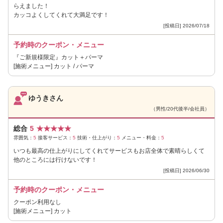
らえました！
カッコよくしてくれて大満足です！
[投稿日] 2026/07/18
予約時のクーポン・メニュー
『ご新規様限定』カット＋パーマ
[施術メニュー] カット / パーマ
ゆうきさん
（男性/20代後半/会社員）
総合
5
★
★
★
★
★
雰囲気：
5
接客サービス：
5
技術・仕上がり：
5
メニュー・料金：
5
いつも最高の仕上がりにしてくれてサービスもお店全体で素晴らしくて
他のところには行けないです！
[投稿日] 2026/06/30
予約時のクーポン・メニュー
クーポン利用なし
[施術メニュー] カット