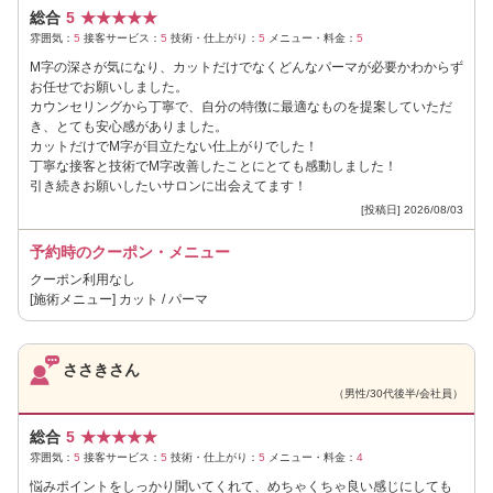
総合
5
★
★
★
★
★
雰囲気：
5
接客サービス：
5
技術・仕上がり：
5
メニュー・料金：
5
M字の深さが気になり、カットだけでなくどんなパーマが必要かわからず
お任せでお願いしました。
カウンセリングから丁寧で、自分の特徴に最適なものを提案していただ
き、とても安心感がありました。
カットだけでM字が目立たない仕上がりでした！
丁寧な接客と技術でM字改善したことにとても感動しました！
引き続きお願いしたいサロンに出会えてます！
[投稿日] 2026/08/03
予約時のクーポン・メニュー
クーポン利用なし
[施術メニュー] カット / パーマ
ささきさん
（男性/30代後半/会社員）
総合
5
★
★
★
★
★
雰囲気：
5
接客サービス：
5
技術・仕上がり：
5
メニュー・料金：
4
悩みポイントをしっかり聞いてくれて、めちゃくちゃ良い感じにしても