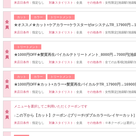
来店日条件：
指定なし
対象スタイリスト：
全員
その他条件：
女性限定[池袋駅/池袋駅
カット
カラー
トリートメント
全
★オススメ★カット+ケアカラー+ケラスターゼorシステムTR_17900円→1
員
来店日条件：
指定なし
対象スタイリスト：
全員
その他条件：
女性限定[池袋駅/池袋駅
トリートメント
全
★1000円OFF★髪質再生バイカルテトリートメント_8000円→7000円[池
員
来店日条件：
指定なし
対象スタイリスト：
全員
その他条件：
全てのお客様[池袋駅/
カット
カラー
トリートメント
全
★1000円OFF★カット+カラー+髪質再生バイカルテTR_17900円→16900
員
来店日条件：
指定なし
対象スタイリスト：
全員
その他条件：
女性限定[池袋駅/池袋駅
メニューを選択してご利用いただくクーポンです
全
↓この下から【カット】クーポン↓[ブリーチ/ダブルカラー/レイヤーカット]
員
来店日条件：
指定なし
対象スタイリスト：
全員
その他条件：
※本クーポンは選択し