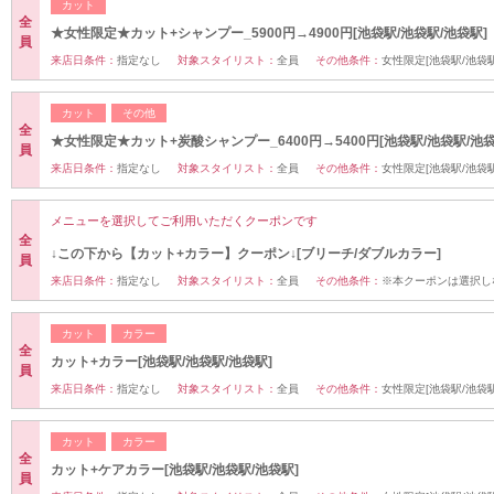
カット
全
★女性限定★カット+シャンプー_5900円→4900円[池袋駅/池袋駅/池袋駅]
員
来店日条件：
指定なし
対象スタイリスト：
全員
その他条件：
女性限定[池袋駅/池袋駅
カット
その他
全
★女性限定★カット+炭酸シャンプー_6400円→5400円[池袋駅/池袋駅/池袋
員
来店日条件：
指定なし
対象スタイリスト：
全員
その他条件：
女性限定[池袋駅/池袋駅
メニューを選択してご利用いただくクーポンです
全
↓この下から【カット+カラー】クーポン↓[ブリーチ/ダブルカラー]
員
来店日条件：
指定なし
対象スタイリスト：
全員
その他条件：
※本クーポンは選択し
カット
カラー
全
カット+カラー[池袋駅/池袋駅/池袋駅]
員
来店日条件：
指定なし
対象スタイリスト：
全員
その他条件：
女性限定[池袋駅/池袋駅
カット
カラー
全
カット+ケアカラー[池袋駅/池袋駅/池袋駅]
員