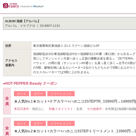
ALBUM 池袋【アルバム】
アルバム イケブクロ ｜ 03-6907-1131
住所
東京都豊島区東池袋１-21-1 ラグーン池袋ビル5F
池袋駅徒歩3分/東池袋駅徒歩5分☆池袋駅出口35番（東口側）から出る→
背にしてサンシャイン方面へ歩く→正面の横断歩道を渡る→「ZETTERIA
アクセス
ーウェイ」の間の道（サンシャイン60通り）を真っ直ぐ歩く→左手の1階
道案内
の5階。建物右側にあるエレベーター2台のうちどちらかで5階にお上がり
のエスカレーターでは5階に上がれません
●HOT PEPPER Beauty クーポン
カット
カラー
トリートメント
全
★人気No.1★カット+ケアカラー+ハホニコ3STEPTR_15900円→14900円
員
来店日条件：
指定なし
対象スタイリスト：
全員
その他条件：
女性限定[池袋駅/池袋駅
カット
カラー
トリートメント
全
★人気No.2★カット+カラー+ハホニコ3STEPトリートメント_13900円→1
員