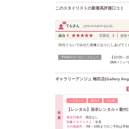
このスタイリストの新着高評価口コミ
てらさん
（女性/30代前半/会社員）
総合
5
雰囲気
3
接客
30分ぐらいでみせた画像どおりにしあげて
【10:00～
予約時のクーポン・メニュー
[施術メニュー
ギャラリーアンジュ 梅田店(Gallery An
ヘアセット
着付け
その他
【レンタル】浴衣レンタル＋着付け＋
全
来店日条件：
指定なし
員
対象スタイリスト：
全員
その他条件：
7時～10時までのご予約は早朝