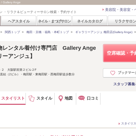
allery Ange
美容院・美容室・
ン ・リラク＆ビューティーサロン検索・予約サイト
ヘアスタイル
ネイル・まつげサロン
ネイルカタログ
リラクサロ
>
関西トップ
>
梅田・京橋・福島・本町トップ
>
ギャラリーアンジュ 梅田店(Gallery Ange)
ンタル着付け専門店 Gallery Ange
空席確認・予
リーアンジュ】
－２ 大阪駅前第２ビル２F
ブックマー
駅直結（2ビル）・梅田駅・東梅田駅・西梅田駅徒歩数分
スタッフ募集
スタイリスト
スタイル
地図
口コミ
スタイリ