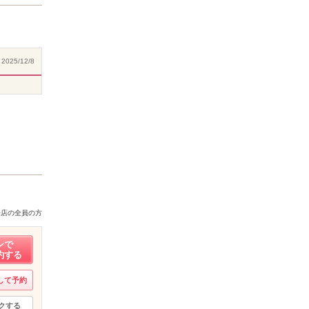
2025/12/8
来店の全員の方
ンで
約する
して予約
クする