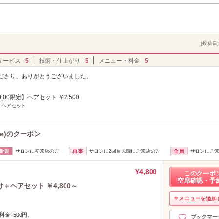
[投稿日] 
サービス
5
技術・仕上がり
5
メニュー・料金
5
くださり、ありがとうございました。
20:00限定】ヘアセット ￥2,500
] ヘアセット
ge)のクーポン
新規
サロンに初来店の方
再来
サロンに2回目以降にご来店の方
全員
サロンにご
¥4,800
このクーポ
空席確認・予
ヘアセット ￥4,800～
メニューを追加
料金+500円。
ブックマー