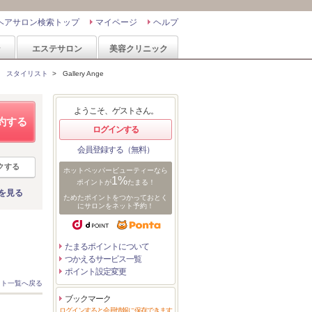
ヘアサロン検索トップ
マイページ
ヘルプ
ン
エステサロン
美容クリニック
>
スタイリスト
>
Gallery Ange
ようこそ、ゲストさん。
約する
ログインする
会員登録する（無料）
クする
ホットペッパービューティーなら
1%
ポイントが
たまる！
を見る
ためたポイントをつかっておとく
にサロンをネット予約！
たまるポイントについて
つかえるサービス一覧
ポイント設定変更
スト一覧へ戻る
ブックマーク
ログインすると会員情報に保存できます