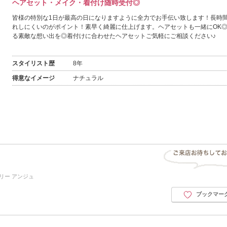
ヘアセット・メイク・着付け随時受付◎
皆様の特別な1日が最高の日になりますように全力でお手伝い致します！長時
れしにくいのがポイント！素早く綺麗に仕上げます。ヘアセットも一緒にOK
る素敵な想い出を◎着付けに合わせたヘアセットご気軽にご相談ください♪
スタイリスト歴
8年
得意なイメージ
ナチュラル
リー アンジュ
ブックマー