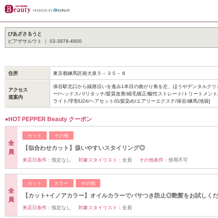
ぴあざさるうと
ピアザサルウト ｜ 03-3978-4800
住所
東京都練馬区南大泉５－３５－８
保谷駅北口から線路沿いを進み1本目の曲がり角を左、ほうやデンタルクリ
アクセス
ー/ヘッドスパ/リタッチ/髪質改善/縮毛矯正/酸性ストレート/トリートメント
道案内
ライト/学割U24/ヘアセット/白髪染め/エアリーエクステ/保谷/練馬/池袋]
●HOT PEPPER Beauty クーポン
カット
その他
全
【似合わせカット】扱いやすいスタイリング◎
員
来店日条件：
指定なし
対象スタイリスト：
全員
その他条件：
併用不可
カット
カラー
その他
全
【カット+イノアカラー】オイルカラーでパサつき防止◎艶髪をお試しく
員
来店日条件：
指定なし
対象スタイリスト：
全員