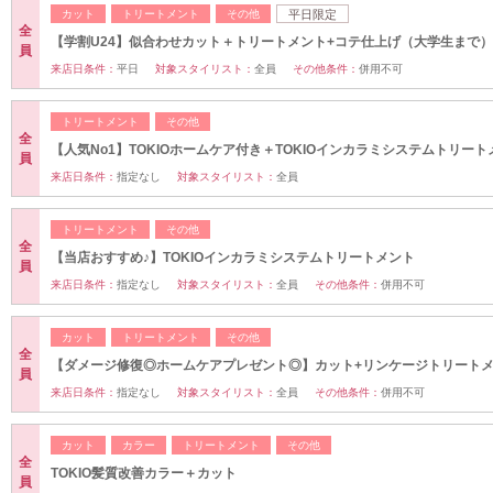
カット
トリートメント
その他
平日限定
全
【学割U24】似合わせカット＋トリートメント+コテ仕上げ（大学生まで）
員
来店日条件：
平日
対象スタイリスト：
全員
その他条件：
併用不可
トリートメント
その他
全
【人気No1】TOKIOホームケア付き＋TOKIOインカラミシステムトリート
員
来店日条件：
指定なし
対象スタイリスト：
全員
トリートメント
その他
全
【当店おすすめ♪】TOKIOインカラミシステムトリートメント
員
来店日条件：
指定なし
対象スタイリスト：
全員
その他条件：
併用不可
カット
トリートメント
その他
全
【ダメージ修復◎ホームケアプレゼント◎】カット+リンケージトリート
員
来店日条件：
指定なし
対象スタイリスト：
全員
その他条件：
併用不可
カット
カラー
トリートメント
その他
全
TOKIO髪質改善カラー＋カット
員