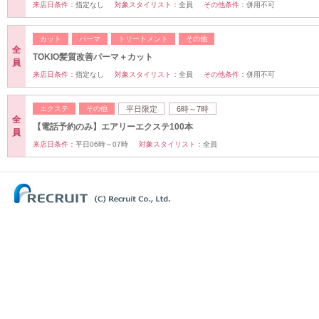
来店日条件：
指定なし
対象スタイリスト：
全員
その他条件：
併用不可
カット
パーマ
トリートメント
その他
全
TOKIO髪質改善パーマ＋カット
員
来店日条件：
指定なし
対象スタイリスト：
全員
その他条件：
併用不可
エクステ
その他
平日限定
6時～7時
全
【電話予約のみ】エアリーエクステ100本
員
来店日条件：
平日06時～07時
対象スタイリスト：
全員