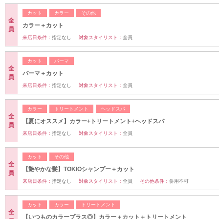
カット
カラー
その他
全
カラー＋カット
員
来店日条件：
指定なし
対象スタイリスト：
全員
カット
パーマ
全
パーマ＋カット
員
来店日条件：
指定なし
対象スタイリスト：
全員
カラー
トリートメント
ヘッドスパ
全
【夏にオススメ】カラー+トリートメント+ヘッドスパ
員
来店日条件：
指定なし
対象スタイリスト：
全員
カット
その他
全
【艶やかな髪】TOKIOシャンプー＋カット
員
来店日条件：
指定なし
対象スタイリスト：
全員
その他条件：
併用不可
カット
カラー
トリートメント
全
【いつものカラープラス◎】カラー＋カット＋トリートメント