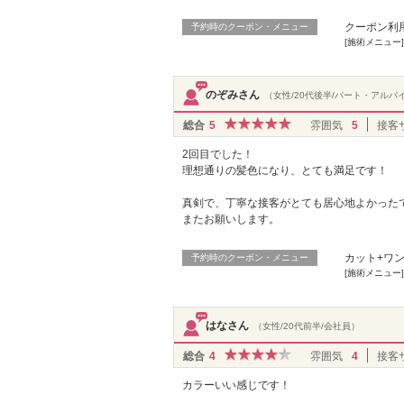
クーポン利
予約時のクーポン・メニュー
[施術メニュー
のぞみさん
（女性/20代後半/パート・アルバ
総合
5
雰囲気
5
接客
2回目でした！
理想通りの髪色になり、とても満足です！
真剣で、丁寧な接客がとても居心地よかった
またお願いします。
カット+ワン
予約時のクーポン・メニュー
[施術メニュー
はなさん
（女性/20代前半/会社員）
総合
4
雰囲気
4
接客
カラーいい感じです！