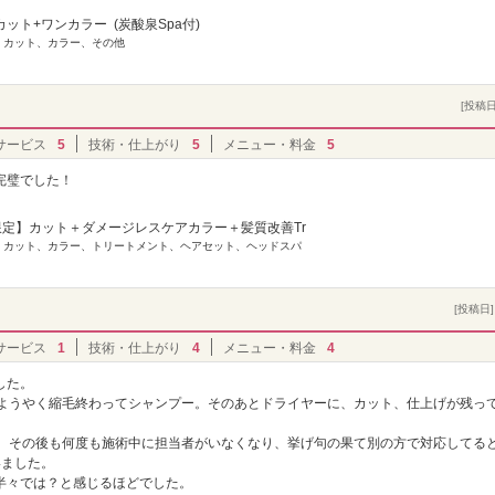
ット+ワンカラー (炭酸泉Spa付)
] カット、カラー、その他
[投稿日]
サービス
5
技術・仕上がり
5
メニュー・料金
5
完璧でした！
名限定】カット＋ダメージレスケアカラー＋髪質改善Tr
] カット、カラー、トリートメント、ヘアセット、ヘッドスパ
[投稿日] 
サービス
1
技術・仕上がり
4
メニュー・料金
4
した。
でようやく縮毛終わってシャンプー。そのあとドライヤーに、カット、仕上げが残っ
分。その後も何度も施術中に担当者がいなくなり、挙げ句の果て別の方で対応してる
いました。
半々では？と感じるほどでした。