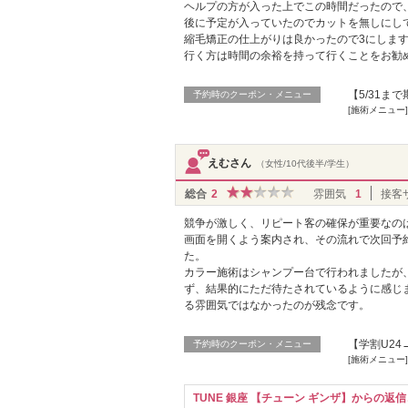
ヘルプの方が入った上でこの時間だったので
後に予定が入っていたのでカットを無しにし
縮毛矯正の仕上がりは良かったので3にしま
行く方は時間の余裕を持って行くことをお勧
【5/31ま
予約時のクーポン・メニュー
[施術メニュー
えむさん
（女性/10代後半/学生）
総合
2
雰囲気
1
接客
競争が激しく、リピート客の確保が重要なの
画面を開くよう案内され、その流れで次回予
た。
カラー施術はシャンプー台で行われましたが
ず、結果的にただ待たされているように感じ
る雰囲気ではなかったのが残念です。
【学割U24
予約時のクーポン・メニュー
[施術メニュー]
TUNE 銀座 【チューン ギンザ】からの返