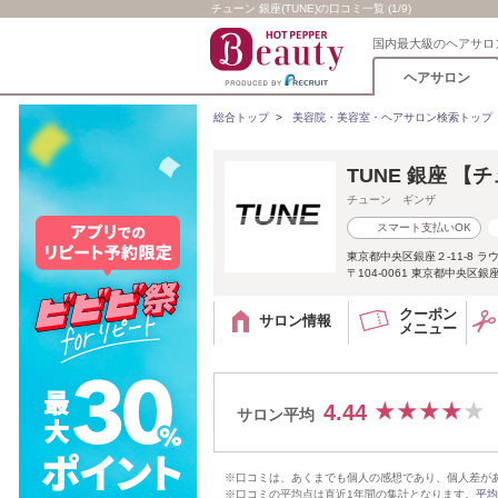
チューン 銀座(TUNE)の口コミ一覧 (1/9)
国内最大級のヘアサロ
ヘアサロン
総合トップ
>
美容院・美容室・ヘアサロン検索トップ
TUNE 銀座 【
チューン ギンザ
スマート支払いOK
東京都中央区銀座２-11-8 ラ
〒104-0061 東京都中央区銀
クーポン
サロン情報
メニュー
4.44
サロン平均
※口コミは、あくまでも個人の感想であり、個人差が
※口コミの平均点は直近1年間の集計となります。
平均