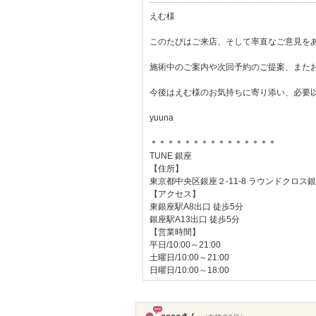
えむ様
このたびはご来店、そして率直なご意見を
施術中のご案内や次回予約のご提案、また
今後はえむ様のお気持ちに寄り添い、必要
yuuna
＊＊＊＊＊＊＊＊＊＊＊＊＊＊＊
TUNE 銀座
【住所】
東京都中央区銀座２-11-8 ラウンドクロス銀
【アクセス】
東銀座駅A8出口 徒歩5分
銀座駅A13出口 徒歩5分
【営業時間】
平日/10:00～21:00
土曜日/10:00～21:00
日曜日/10:00～18:00