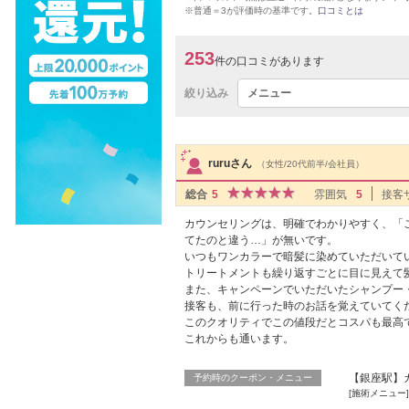
※普通＝3が評価時の基準です。
口コミとは
253
件の口コミがあります
絞り込み
メニュー
サロンPick Up
ruruさん
（女性/20代前半/会社員）
総合
5
雰囲気
5
接客
カウンセリングは、明確でわかりやすく、「
てたのと違う…」が無いです。
いつもワンカラーで暗髪に染めていただいて
トリートメントも繰り返すごとに目に見えて
また、キャンペーンでいただいたシャンプー
接客も、前に行った時のお話を覚えていてく
このクオリティでこの値段だとコスパも最高
これからも通います。
【銀座駅】カ
予約時のクーポン・メニュー
[施術メニュー