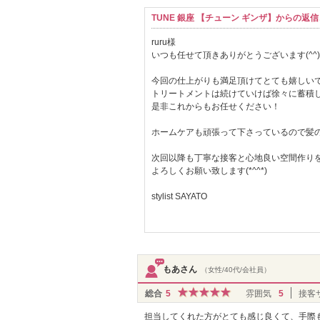
TUNE 銀座 【チューン ギンザ】からの返
ruru様
いつも任せて頂きありがとうございます(^^)
今回の仕上がりも満足頂けてとても嬉しい
トリートメントは続けていけば徐々に蓄積
是非これからもお任せください！
ホームケアも頑張って下さっているので髪
次回以降も丁寧な接客と心地良い空間作り
よろしくお願い致します(*^^*)
stylist SAYATO
もあさん
（女性/40代/会社員）
総合
5
雰囲気
5
接客
担当してくれた方がとても感じ良くて、手際