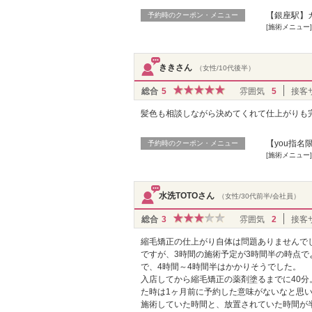
【銀座駅】カ
予約時のクーポン・メニュー
[施術メニュー
ききさん
（女性/10代後半）
総合
5
雰囲気
5
接客
髪色も相談しながら決めてくれて仕上がりも
【you指
予約時のクーポン・メニュー
[施術メニュー
水洗TOTOさん
（女性/30代前半/会社員）
総合
3
雰囲気
2
接客
縮毛矯正の仕上がり自体は問題ありませんで
ですが、3時間の施術予定が3時間半の時点
で、4時間～4時間半はかかりそうでした。
入店してから縮毛矯正の薬剤塗るまでに40
た時は1ヶ月前に予約した意味がないなと思
施術していた時間と、放置されていた時間が