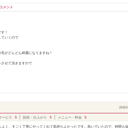
信コメント
です！
していくので
の毛がどんどん綺麗になりますね！
をさせて頂きますので
[投稿日]
サービス
5
技術・仕上がり
5
メニュー・料金
5
もよく、すごく丁寧にやってくれて気持ちよかったです。急いでいたので、時間も