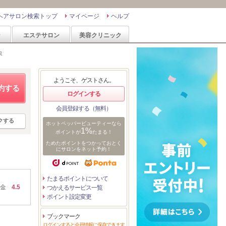
ヘアサロン検索トップ
マイページ
ヘルプ
ン
エステサロン
美容クリニック
ミ
ようこそ、ゲストさん。
約する
ログインする
会員登録する（無料）
クする
ホットペッパービューティーなら
1%
ポイントが
たまる！
ためたポイントをつかっておとく
にサロンをネット予約！
たまるポイントについて
金
4.5
つかえるサービス一覧
ポイント設定変更
ブックマーク
ログインすると会員情報に保存できます