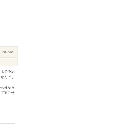
 2026/6/9
マホで予約
ませんでし
かも分から
して過ごせ