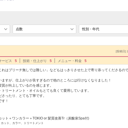
点数
性別・年代
[投稿日] 2
サービス
5
技術・仕上がり
5
メニュー・料金
5
これはブリーチ無しでは難しい」などもはっきりさせた上で寄り添ってくださるの
いますが、仕上がりが良すぎるので他のところには行けなくなりました！
髪質が向上しているのを感じます。
・トリートメント・オイルもとても良くて愛用しています。
ださったり、とても丁寧です。
です！
ット＋ワンカラー＋TOKIO or 髪質改善Tr（炭酸泉Spa付)
] カット、カラー、トリートメント