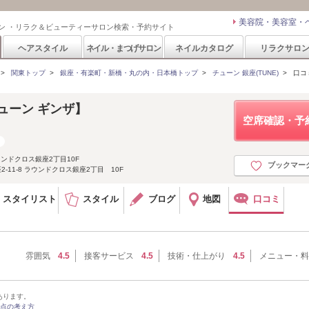
美容院・美容室・
ン ・リラク＆ビューティーサロン検索・予約サイト
ヘアスタイル
ネイル・まつげサロン
ネイルカタログ
リラクサロ
>
関東トップ
>
銀座・有楽町・新橋・丸の内・日本橋トップ
>
チューン 銀座(TUNE)
>
口コ
チューン ギンザ】
空席確認・予
ウンドクロス銀座2丁目10F
ブックマー
座2-11-8 ラウンドクロス銀座2丁目 10F
スタイリスト
スタイル
ブログ
地図
口コミ
雰囲気
4.5
接客サービス
4.5
技術・仕上がり
4.5
メニュー・料
あります。
点の考え方