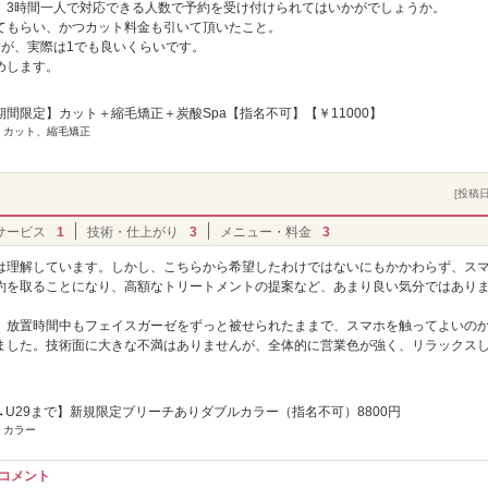
、3時間一人で対応できる人数で予約を受け付けられてはいかがでしょうか。
てもらい、かつカット料金も引いて頂いたこと。
すが、実際は1でも良いくらいです。
めします。
で期間限定】カット＋縮毛矯正＋炭酸Spa【指名不可】【￥11000】
] カット、縮毛矯正
[投稿日]
サービス
1
技術・仕上がり
3
メニュー・料金
3
は理解しています。しかし、こちらから希望したわけではないにもかかわらず、ス
約を取ることになり、高額なトリートメントの提案など、あまり良い気分ではあり
、放置時間中もフェイスガーゼをずっと被せられたままで、スマホを触ってよいの
ました。技術面に大きな不満はありませんが、全体的に営業色が強く、リラックス
→U29まで】新規限定ブリーチありダブルカラー（指名不可）8800円
 カラー
信コメント