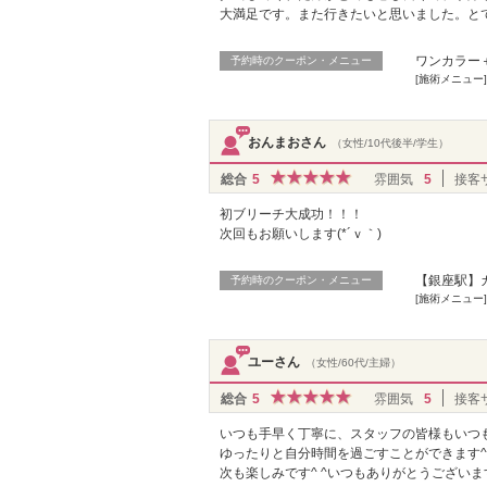
大満足です。また行きたいと思いました。と
ワンカラー＋
予約時のクーポン・メニュー
[施術メニュー
おんまおさん
（女性/10代後半/学生）
総合
5
雰囲気
5
接客
初ブリーチ大成功！！！
次回もお願いします(*´ｖ｀)
【銀座駅】カ
予約時のクーポン・メニュー
[施術メニュー
ユーさん
（女性/60代/主婦）
総合
5
雰囲気
5
接客
いつも手早く丁寧に、スタッフの皆様もいつ
ゆったりと自分時間を過ごすことができます^ 
次も楽しみです^ ^いつもありがとうございま