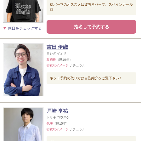
初パーマのオススメは波巻きパーマ、スペインカール
◎
指名して予約する
休日をチェックする
吉田 伊織
ヨシダ イオリ
取締役
（歴10年）
得意なイメージ
ナチュラル
ネット予約の取り方は自己紹介をご覧下さい！
戸崎 亨祐
トサキ コウスケ
代表
（歴15年）
得意なイメージ
ナチュラル