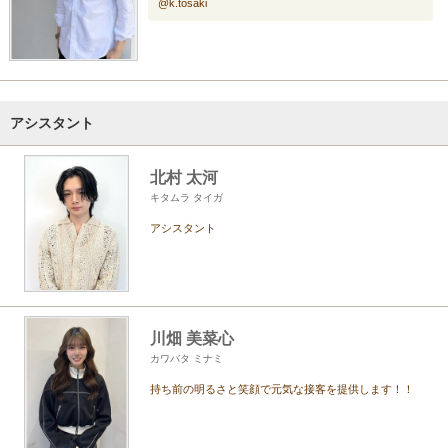
@k.tosaki
アシスタント
北村 太河
キタムラ タイガ
アシスタント
川畑 美菜心
カワバタ ミナミ
持ち前の明るさと笑顔で元気な接客を提供します！！