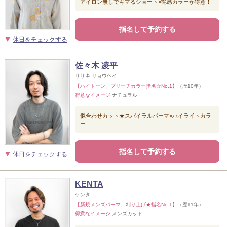
アイロン無しでキマるショート×艶感カラーが得意！
指名して予約する
休日をチェックする
佐々木 凌平
ササキ リョウヘイ
【ハイトーン、ブリーチカラー指名☆No.1】
（歴10年）
得意なイメージ
ナチュラル
似合わせカット★スパイラルパーマ×ハイライトカラ
ー
指名して予約する
休日をチェックする
KENTA
ケンタ
【新規メンズパーマ、刈り上げ★指名No.1】
（歴11年）
得意なイメージ
メンズカット