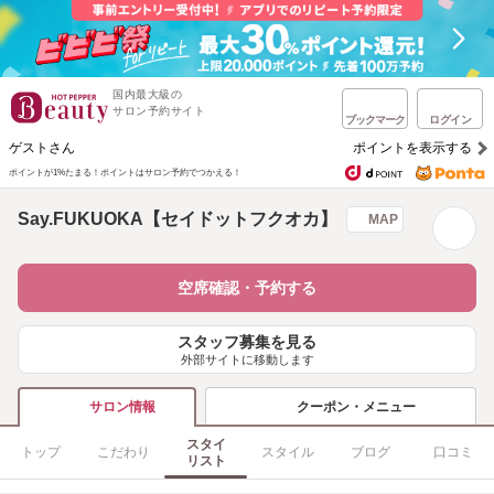
国内最大級の
サロン予約サイト
ブックマーク
ログイン
ゲストさん
ポイントを表示する
ポイントが1%たまる！
ポイントはサロン予約でつかえる！
Say.FUKUOKA【セイドットフクオカ】
MAP
空席確認・予約する
スタッフ募集を見る
外部サイトに移動します
クーポン・メニュー
サロン情報
スタイ
トップ
こだわり
スタイル
ブログ
口コミ
リスト