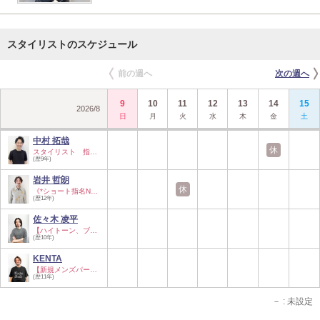
スタイリストのスケジュール
前の週へ
次の週へ
9
10
11
12
13
14
15
2026
/
8
日
月
火
水
木
金
土
中村 拓哉
休
スタイリスト 指名…
(歴9年)
岩井 哲朗
休
《*ショート指名No.…
(歴12年)
佐々木 凌平
【ハイトーン、ブリ…
(歴10年)
KENTA
【新規メンズパーマ…
(歴11年)
－
: 未設定