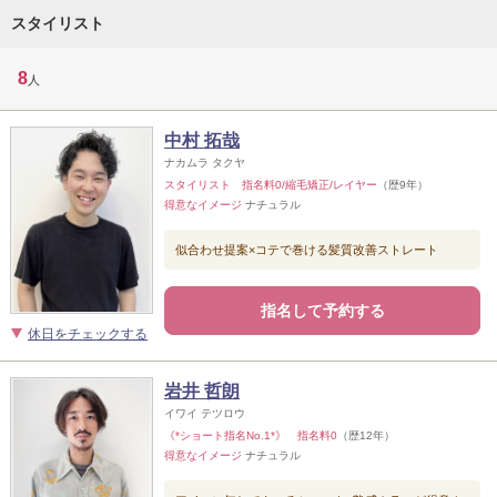
スタイリスト
8
人
中村 拓哉
ナカムラ タクヤ
スタイリスト 指名料0/縮毛矯正/レイヤー
（歴9年）
得意なイメージ
ナチュラル
似合わせ提案×コテで巻ける髪質改善ストレート
指名して予約する
休日をチェックする
岩井 哲朗
イワイ テツロウ
《*ショート指名No.1*》 指名料0
（歴12年）
得意なイメージ
ナチュラル