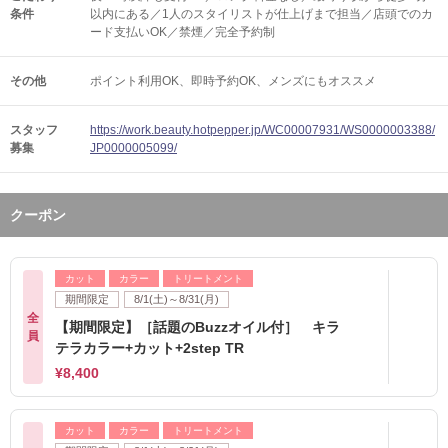
条件
以内にある／1人のスタイリストが仕上げまで担当／店頭でのカ
ード支払いOK／禁煙／完全予約制
その他
ポイント利用OK
即時予約OK
メンズにもオススメ
スタッフ
https://work.beauty.hotpepper.jp/WC00007931/WS0000003388/
募集
JP0000005099/
クーポン
カット
カラー
トリートメント
期間限定
8/1(土)～8/31(月)
全
【期間限定】［話題のBuzzオイル付］ キラ
員
テラカラー+カット+2step TR
¥8,400
カット
カラー
トリートメント