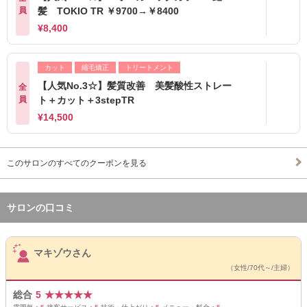
員
髪 TOKIO TR ￥9700→￥8400
¥8,400
カット
縮毛矯正
トリートメント
【人気No.3☆】髪質改善 美髪酸性ストレー
全
員
ト＋カット＋3stepTR
¥14,500
このサロンのすべてのクーポンを見る
サロンの口コミ
サロンPick Up
マキゾウさん
（女性/70代～/主婦）
総合
5
★
★
★
★
★