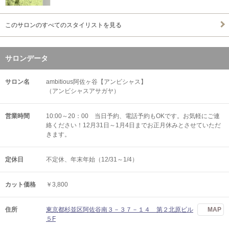
このサロンのすべてのスタイリストを見る
サロンデータ
サロン名
ambitious阿佐ヶ谷【アンビシャス】
（アンビシャスアサガヤ）
営業時間
10:00～20：00 当日予約、電話予約もOKです。お気軽にご連
絡ください！12月31日～1月4日までお正月休みとさせていただ
きます。
定休日
不定休、年末年始（12/31～1/4）
カット価格
￥3,800
住所
東京都杉並区阿佐谷南３－３７－１４ 第２北原ビル
MAP
５F