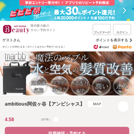
国内最大級の
サロン予約サイト
ブックマーク
ログイン
ゲストさん
ポイントを表示する
ポイントが1%たまる！
ポイントはサロン予約でつかえる！
ambitious阿佐ヶ谷【アンビシャス】
MAP
4.58
（97件）
空席確認・予約する