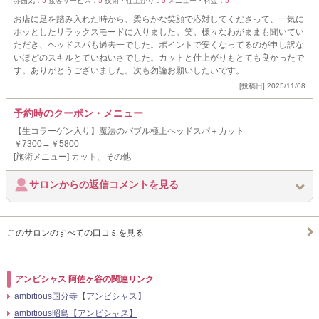
雰囲気：
5
接客サービス：
5
技術・仕上がり：
5
メニュー・料金：
5
お店に足を踏み入れた時から、柔らかな笑顔で応対してくださって、一気に
ホッとしたリラックスモードに入りました。笑。様々なわがままも聞いてい
ただき、ヘッドスパも過去一でした。ポイントで安くなってるのが申し訳な
いほどのスキルとていねいさでした。カットと仕上がりもとても良かったで
す。ありがとうございました。次も勿論お願いしたいです。
[投稿日] 2025/11/08
予約時のクーポン・メニュー
【生コラーゲン入り】魔法のバブル極上ヘッドスパ＋カット
￥7300→￥5800
[施術メニュー] カット、その他
サロンからの返信コメントを見る
このサロンのすべての口コミを見る
アンビシャス 阿佐ヶ谷の関連リンク
ambitious国分寺【アンビシャス】
ambitious昭島【アンビシャス】