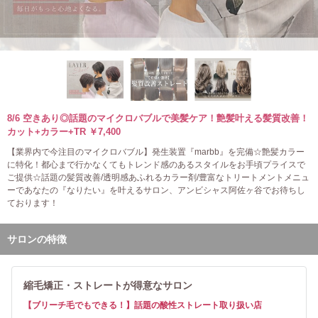
8/6 空きあり◎話題のマイクロバブルで美髪ケア！艶髪叶える髪質改善！
カット+カラー+TR ￥7,400
【業界内で今注目のマイクロバブル】発生装置『marbb』を完備☆艶髪カラー
に特化！都心まで行かなくてもトレンド感のあるスタイルをお手頃プライスで
ご提供☆話題の髪質改善/透明感あふれるカラー剤/豊富なトリートメントメニュ
ーであなたの『なりたい』を叶えるサロン、アンビシャス阿佐ヶ谷でお待ちし
ております！
サロンの特徴
縮毛矯正・ストレートが得意なサロン
【ブリーチ毛でもできる！】話題の酸性ストレート取り扱い店