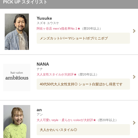
PICK UP スタイリスト
Yusuke
スズキ ユウスケ
阿佐ヶ谷店 men's指名率No.1★
（歴20年以上）
メンズカット/パーマ/ショート/ボブ/ミニボブ
NANA
ナナ
大人女性スタイルが大好評★
（歴20年以上）
40代50代大人女性支持◎ ショート白髪ぼかし得意です
an
アン
大人可愛いstyle・柔らかいcolorが大好評★
（歴20年以上）
大人かわいいスタイル◎