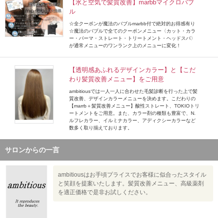
【水と空気で髪質改善】marbbマイクロバブ
ル
☆全クーポンが魔法のバブルmarbb付で絶対的お得感有り
☆魔法のバブルで全てのクーポンメニュー〈カット・カラ
ー・パーマ・ストレート・トリートメント・ヘッドスパ〉
が通常メニューのワンランク上のメニューに変化！
【透明感あふれるデザインカラー】と【こだ
わり髪質改善メニュー】をご用意
ambitiousでは一人一人に合わせた毛髪診断を行った上で髪
質改善、デザインカラーメニューを決めます。こだわりの
【marrb＋髪質改善メニュー】酸性ストレート、TOKIOトリ
ートメントをご用意。また、カラー剤の種類も豊富で、N.
ルフレカラー、イルミナカラー、アディクシーカラーなど
数多く取り揃えております。
サロンからの一言
ambitiousはお手頃プライスでお客様に似合ったスタイル
と笑顔を提案いたします。髪質改善メニュー、高級薬剤
を適正価格で是非お試しください。