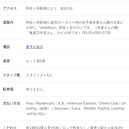
アクセス
阿佐ヶ谷駅南口より 徒歩1分
道案内
阿佐ヶ谷駅南口,駅前ロータリー内の右手側本屋さん隣の北原ビ
ル5Fに『ambitious』阿佐ヶ谷サロンです。（本屋さんの隣。
「亀屋万年堂さん」のビル5Fです）TEL03-6383-5739
電話
番号を表示
座席
セット面6席
スタッフ数
スタイリスト4人
駐車場
有りません。
支払い方法
Visa／Mastercard／JCB／American Express／Diners Club／Un
ionPay（銀聯）／Discover／Suica PASMO PayPay LinePay
auPay d払い
こだわり
夜19時以降も受付OK／ロング料金なし／最寄り駅から徒歩3分