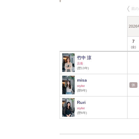
前の
202
7
(金)
竹中 涼
店長
(歴13年)
misa
休
stylist
(歴9年)
Ruri
stylist
(歴6年)