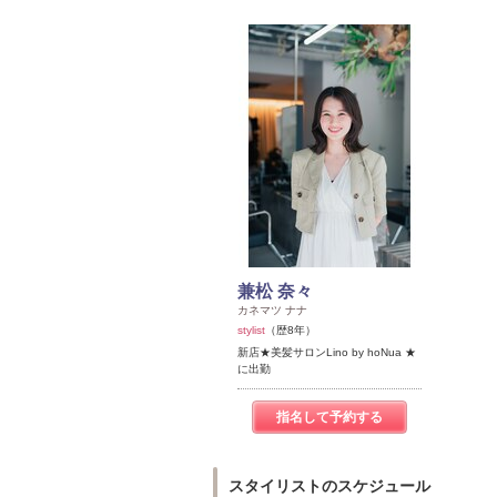
兼松 奈々
カネマツ ナナ
stylist
（歴8年）
新店★美髪サロンLino by hoNua ★
に出勤
指名して予約する
スタイリストのスケジュール