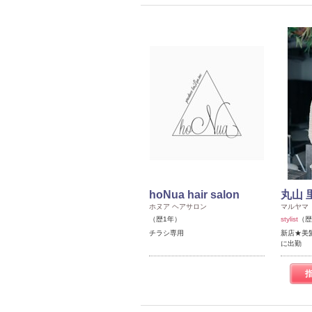
hoNua hair salon
丸山 
ホヌア ヘアサロン
マルヤマ 
（歴1年）
stylist
（歴
チラシ専用
新店★美髪サ
に出勤