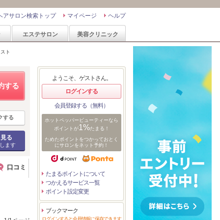
ヘアサロン検索トップ
マイページ
ヘルプ
ン
エステサロン
美容クリニック
リスト
ようこそ、ゲストさん。
約する
ログインする
会員登録する（無料）
クする
ホットペッパービューティーなら
1%
ポイントが
たまる！
を見る
ためたポイントをつかっておとく
します
にサロンをネット予約！
口コミ
たまるポイントについて
つかえるサービス一覧
ポイント設定変更
ブックマーク
ログインすると会員情報に保存できます