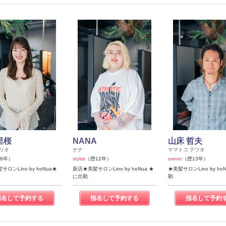
里桜
NANA
山床 哲夫
リオ
ナナ
ヤマトコ テツオ
6年）
stylist
（歴12年）
owner
（歴13年）
ロンLino by hoNua★
新店★美髪サロンLino by hoNua ★
★美髪サロンLino by ho
に出勤
勤
指名して予約する
指名して予約する
指名して予約