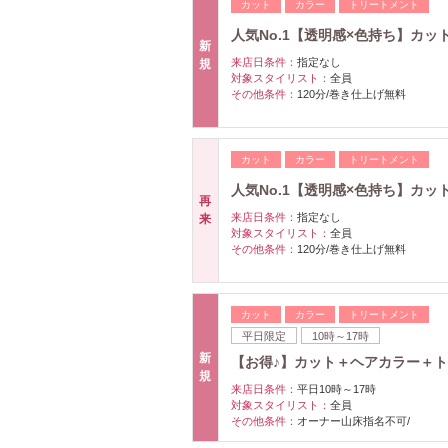
カット
カラー
トリートメント
人気No.1【透明感×色持ち】カット+
新
来店日条件：
指定なし
規
対象スタイリスト：
全員
その他条件：
120分/巻き仕上げ無料
カット
カラー
トリートメント
人気No.1【透明感×色持ち】カット+
再
来店日条件：
指定なし
来
対象スタイリスト：
全員
その他条件：
120分/巻き仕上げ無料
カット
カラー
トリートメント
平日限定
10時～17時
新
【お得♪】カット＋ヘアカラー＋トリ
規
来店日条件：
平日10時～17時
対象スタイリスト：
全員
その他条件：
オーナー山床指名不可/