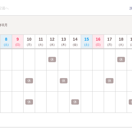
2週へ
6年8月
8
9
10
11
12
13
14
15
16
17
18
(土)
(日)
(月)
(火)
(水)
(木)
(金)
(土)
(日)
(月)
(火)
(
休
休
休
休
休
休
休