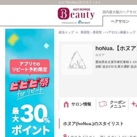
ホヌア(hoNua.)のスタイリスト
国内最大級のヘアサロ
ヘアサロン
総合トップ
>
美容院・美容室・ヘアサロン検索トップ
hoNua.【ホヌ
ホヌア
愛知県名古屋市東区東桜１‐1
栄駅 徒歩2分/久屋大通駅 徒
クーポン
サロン情報
メニュー
ホヌア(hoNua.)のスタイリスト
9