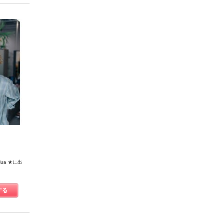
Nua ★に出
する