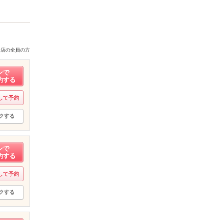
来店の全員の方
ンで
約する
して予約
クする
ンで
約する
して予約
クする