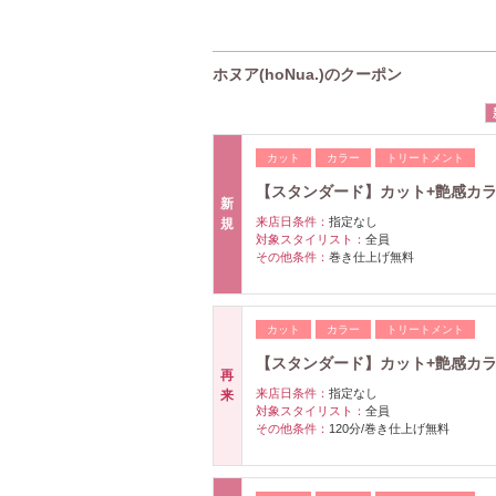
ホヌア(hoNua.)のクーポン
カット
カラー
トリートメント
【スタンダード】カット+艶感カラー+
新
来店日条件：
指定なし
規
対象スタイリスト：
全員
その他条件：
巻き仕上げ無料
カット
カラー
トリートメント
【スタンダード】カット+艶感カラー
再
来店日条件：
指定なし
来
対象スタイリスト：
全員
その他条件：
120分/巻き仕上げ無料