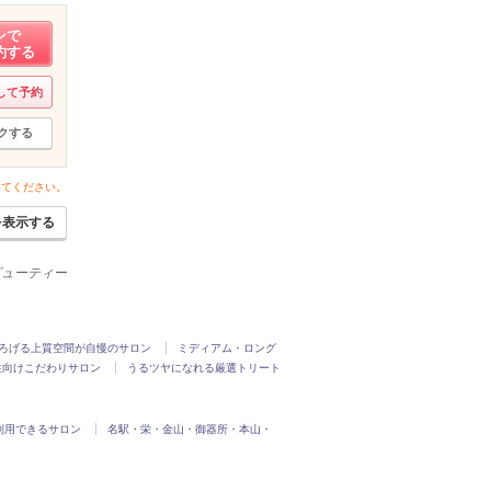
ンで
約する
して予約
クする
いてください。
を表示する
ビューティー
ろげる上質空間が自慢のサロン
ミディアム・ロング
性向けこだわりサロン
うるツヤになれる厳選トリート
利用できるサロン
名駅・栄・金山・御器所・本山・