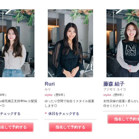
Ruri
藤森 結子
ルリ
フジモリ ユイコ
9年）
stylist
（歴6年）
stylist
（歴6年）
縮毛矯正支持率No.1/髪質
ゆったり空間で似合うスタイル提案
女性目線の提案♪ 柔らか
ー◎
します◎
任せください！！
チェックする
休日をチェックする
指名して予約
指名して予約する
指名して予約する