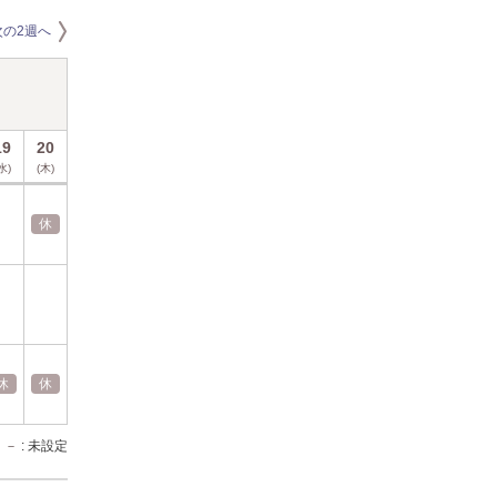
次の2週へ
2026年8月
19
20
21
22
23
24
25
26
27
28
29
30
水)
(木)
(金)
(土)
(日)
(月)
(火)
(水)
(木)
(金)
(土)
(日)
休
休
休
休
休
休
休
休
休
－
: 未設定