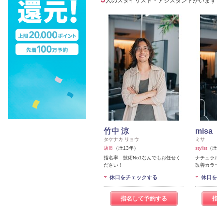
人のスタイリスト・アシスタントがいます
竹中 涼
misa
タケナカ リョウ
ミサ
店長
（歴13年）
stylist
（歴
指名率 技術No1なんでもお任せく
ナチュラル
ださい！
改善カラ
休日をチェックする
休日を
指名して予約する