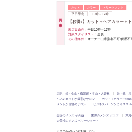
カット
カラー
トリートメント
平日限定
10時～17時
再
【お得♪】カット＋ヘアカラー＋トリ
来
来店日条件：
平日10時～17時
対象スタイリスト：
全員
その他条件：
オーナー山床指名不可/併用不
名駅・栄・金山・御器所・本山・大曽根
栄・錦・泉
ヘアのカットが得意なサロン
カット＋カラーで80
メントが自慢のサロン
ビジネスパーソンにオススメ
全国のメンズ その他
東海のメンズ ボウズ
東海
大曽根のメンズ ベリーショート
ホヌア(hoNua.)の近隣サロン