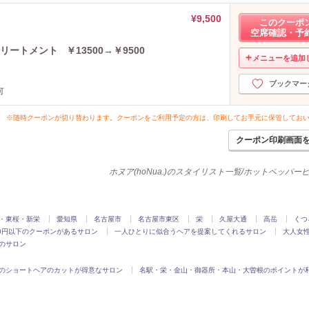
¥9,500
このクーポ
空席確認・予
ートメント ￥13500→￥9500
メニューを追加
ブックマー
可
※随時クーポンが切り替わります。クーポンをご利用予定の方は、印刷してお手元に保管してお
クーポン印刷画面
ホヌア(hoNua.)のスタイリスト一覧/ホットペッパー
・東桜・新栄
愛知県
名古屋市
名古屋市東区
栄
久屋大通
高岳
くつ
00円以下のクーポンがあるサロン
一人ひとりに似合うヘアを提案してくれるサロン
大人女
のサロン
のショートヘアのカットが得意なサロン
名駅・栄・金山・御器所・本山・大曽根のポイントが