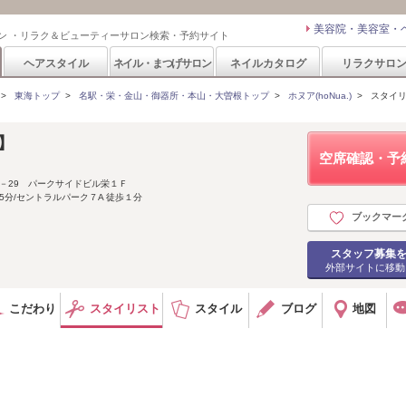
美容院・美容室・
ン ・リラク＆ビューティーサロン検索・予約サイト
ヘアスタイル
ネイル・まつげサロン
ネイルカタログ
リラクサロ
>
東海トップ
>
名駅・栄・金山・御器所・本山・大曽根トップ
>
ホヌア(hoNua.)
>
スタイ
ア】
空席確認・予
0－29 パークサイドビル栄１Ｆ
歩5分/セントラルパーク７A 徒歩１分
ブックマー
スタッフ募集
外部サイトに移動
こだわり
スタイリスト
スタイル
ブログ
地図