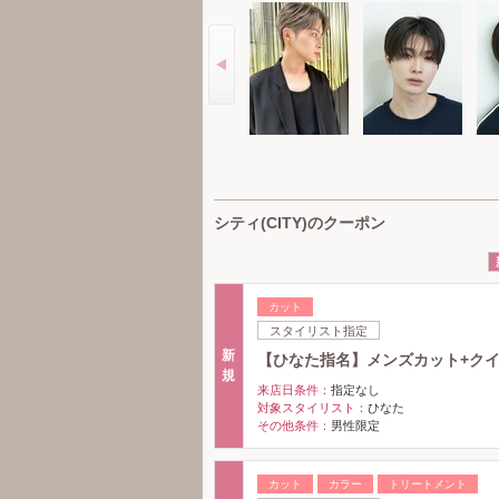
シティ(CITY)のクーポン
カット
スタイリスト指定
新
【ひなた指名】メンズカット+クイ
規
来店日条件：
指定なし
対象スタイリスト：
ひなた
その他条件：
男性限定
カット
カラー
トリートメント