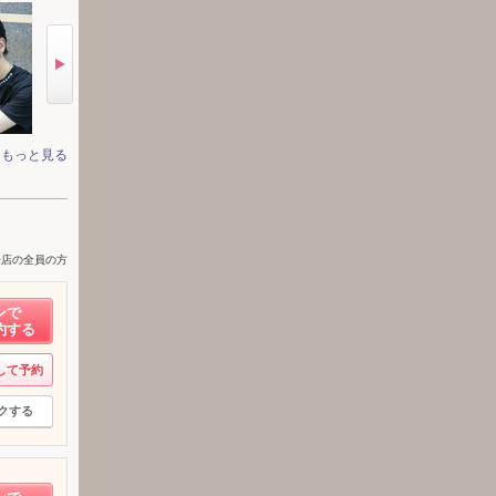
もっと見る
来店の全員の方
ンで
約する
して予約
クする