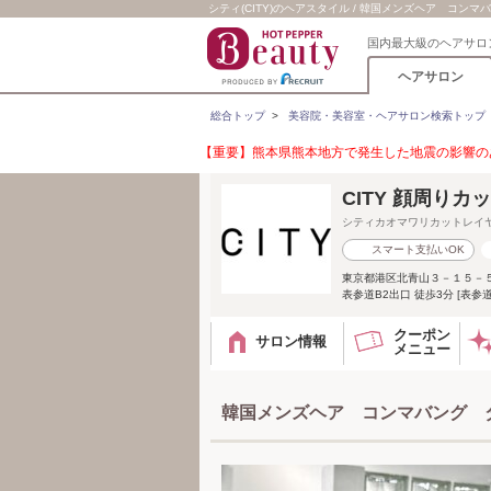
シティ(CITY)のヘアスタイル / 韓国メンズヘア コン
国内最大級のヘアサロ
ヘアサロン
総合トップ
>
美容院・美容室・ヘアサロン検索トップ
【重要】熊本県熊本地方で発生した地震の影響のあ
CITY 顔周りカ
シティカオマワリカットレイ
スマート支払いOK
東京都港区北青山３－１５－５ 
表参道B2出口 徒歩3分 [表参
クーポン
サロン情報
メニュー
韓国メンズヘア コンマバング 