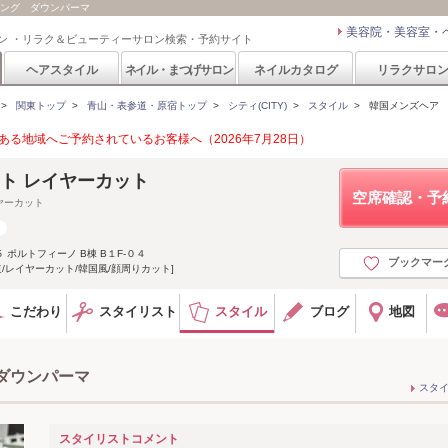
マバング ダウンパーマ
美容院・美容室・
ン ・リラク＆ビューティーサロン検索・予約サイト
ヘアスタイル
ネイル・まつげサロン
ネイルカタログ
リラクサロ
>
関東トップ
>
青山・表参道・原宿トップ
>
シティ(CITY)
>
スタイル
>
韓国メンズヘア
る地域へご予約されているお客様へ（2026年7月28日）
ット レイヤーカット
空席確認・予
ヤーカット
ポルトフィーノ B棟 B１F-０４
ブックマー
道/レイヤーカット/韓国風/顔周りカット]
こだわり
スタイリスト
スタイル
ブログ
地図
ダウンパーマ
スタ
スタイリストコメント