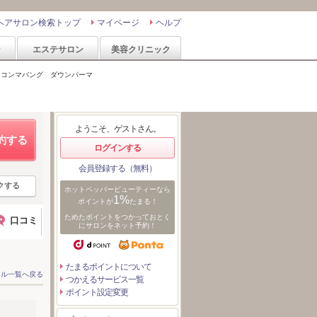
ヘアサロン検索トップ
マイページ
ヘルプ
ン
エステサロン
美容クリニック
 コンマバング ダウンパーマ
ようこそ、ゲストさん。
約する
ログインする
会員登録する（無料）
クする
ホットペッパービューティーなら
1%
ポイントが
たまる！
ためたポイントをつかっておとく
口コミ
にサロンをネット予約！
たまるポイントについて
イル一覧へ戻る
つかえるサービス一覧
ポイント設定変更