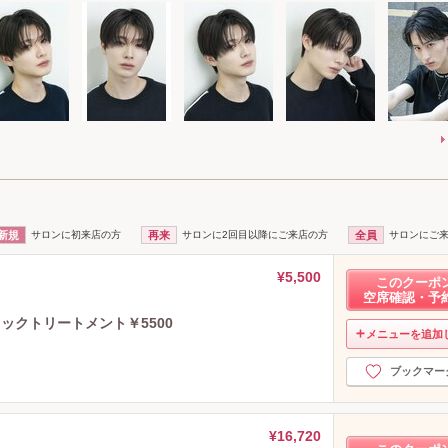
新規
サロンに初来店の方
再来
サロンに2回目以降にご来店の方
全員
サロンにご
¥5,500
このクーポ
空席確認・予
ックトリートメント￥5500
メニューを追加
ブックマー
¥16,720