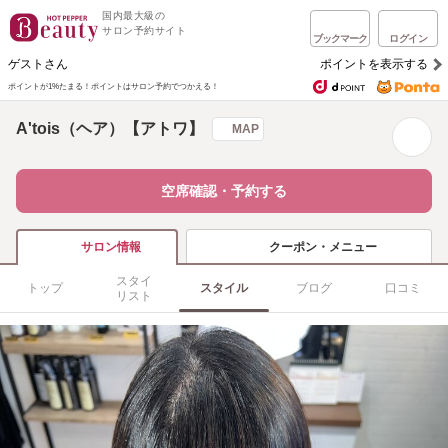
国内最大級の
サロン予約サイト
ブックマーク
ログイン
ゲストさん
ポイントを表示する
ポイントが1%たまる！
ポイントはサロン予約でつかえる！
A'tois（ヘア）【アトワ】
MAP
空席確認・予約する
クーポン・メニュー
サロン情報
スタイ
トップ
スタイル
ブログ
口コミ
リスト