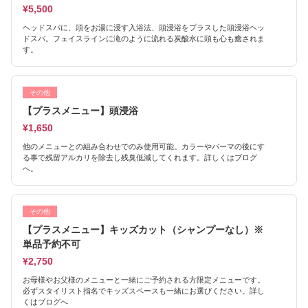
¥5,500
ヘッドスパに、頭をお湯に浸す入浴法、頭浸浴をプラスした頭浸浴ヘッ
ドスパ。フェイスラインに滝のように流れる炭酸水に頭も心も癒されま
す。
その他
【プラスメニュー】頭浸浴
¥1,650
他のメニューとの組み合わせでのみ使用可能。カラーやパーマの後にす
る事で残留アルカリを除去し残臭低減してくれます。詳しくはブログ
へ。
その他
【プラスメニュー】キッズカット（シャンプーなし）※
単品予約不可
¥2,750
お母様やお父様のメニューと一緒にご予約される方限定メニューです。
必ずスタイリスト指名でキッズスペースも一緒にお選びください。詳し
くはブログへ