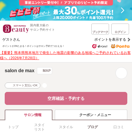
国内最大級の
サロン予約サイト
ブックマーク
ログイン
ゲストさん
ポイントを表示する
ポイントが1%たまる！
ポイントはサロン予約でつかえる！
【重要】熊本県熊本地方で発生した地震の影響のある地域へご予約されているお客
様へ（2026年7月28日）
salon de max
MAP
スマート支払いOK
空席確認・予約する
クーポン・メニュー
サロン情報
スタイ
トップ
スタイル
ブログ
口コミ
リスト